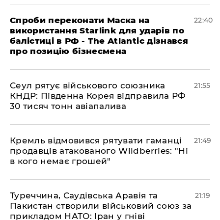
​Спроби переконати Маска на
22:40
використання Starlink для ударів по
балістиці в РФ - The Atlantic дізнався
про позицію бізнесмена
​Сеул рятує військового союзника
21:55
КНДР: Південна Корея відправила РФ
30 тисяч тонн авіапалива
​Кремль відмовився рятувати гаманці
21:49
продавців атакованого Wildberries: "Ні
в кого немає грошей"
​Туреччина, Саудівська Аравія та
21:19
Пакистан створили військовий союз за
прикладом НАТО: Іран у гніві