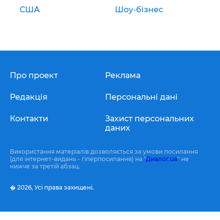
США
Шоу-бізнес
Про проект
Реклама
Редакція
Персональні дані
Контакти
Захист персональних
даних
Використання матеріалів дозволяється за умови посилання
(для інтернет-видань - гіперпосилання) на "
Диалог.ua
" не
нижче за третій абзац.
� 2026,
Усі права захищені.