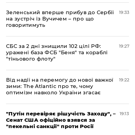
​Зеленський вперше прибув до Сербії
19:33
на зустріч із Вучичем – про що
говоритимуть
​СБС за 2 дні знищили 102 цілі РФ:
19:27
уражені база ФСБ "Беня" та кораблі
"тіньового флоту"
​Від надії на перемогу до нової важкої
19:22
зими: The Atlantic про те, чому
оптимізм навколо України згасає
​"Путін перевіряє рішучість Заходу", –
19:13
Сенат США офіційно взявся за
"пекельні санкції" проти Росії