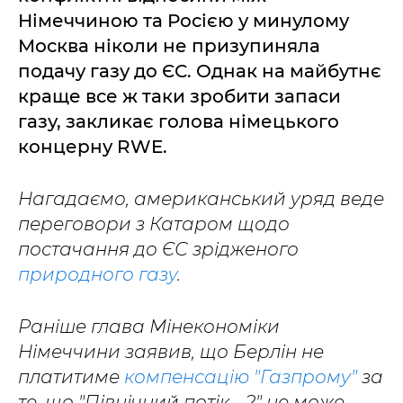
Німеччиною та Росією у минулому
Москва ніколи не призупиняла
подачу газу до ЄС. Однак на майбутнє
краще все ж таки зробити запаси
газу, закликає голова німецького
концерну RWE.
Нагадаємо, американський уряд веде
переговори з Катаром щодо
постачання до ЄС зрідженого
природного газу
.
Раніше глава Мінекономіки
Німеччини заявив, що Берлін не
платитиме
компенсацію "Газпрому"
за
те, що "Північний потік - 2" не може