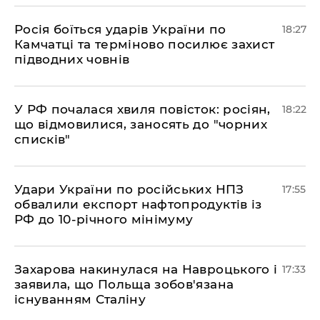
​Росія боїться ударів України по
18:27
Камчатці та терміново посилює захист
підводних човнів
​У РФ почалася хвиля повісток: росіян,
18:22
що відмовилися, заносять до "чорних
списків"
​Удари України по російських НПЗ
17:55
обвалили експорт нафтопродуктів із
РФ до 10-річного мінімуму
​Захарова накинулася на Навроцького і
17:33
заявила, що Польща зобов'язана
існуванням Сталіну