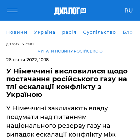
RU
Новини
Україна
расія
Суспільство
Блоги
ДІАЛОГ
У СВІТІ
ЧИТАТИ НОВИНУ РОСІЙСЬКОЮ
26 січня 2022, 10:18
У Німеччині висловилися щодо
постачання російського газу на
тлі ескалації конфлікту з
Україною
У Німеччині закликають владу
подумати над питанням
національного резерву газу на
випадок ескалації конфлікту між