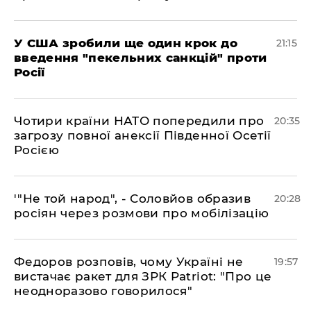
​У США зробили ще один крок до
21:15
введення "пекельних санкцій" проти
Росії
​Чотири країни НАТО попередили про
20:35
загрозу повної анексії Південної Осетії
Росією
​'"Не той народ", - Соловйов образив
20:28
росіян через розмови про мобілізацію
​Федоров розповів, чому Україні не
19:57
вистачає ракет для ЗРК Patriot: "Про це
неодноразово говорилося"