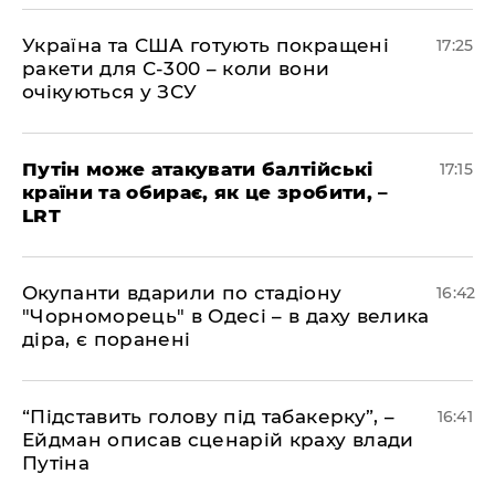
​Україна та США готують покращені
17:25
ракети для С-300 – коли вони
очікуються у ЗСУ
​Путін може атакувати балтійські
17:15
країни та обирає, як це зробити, –
LRT
​Окупанти вдарили по стадіону
16:42
"Чорноморець" в Одесі – в даху велика
діра, є поранені
​“Підставить голову під табакерку”, –
16:41
Ейдман описав сценарій краху влади
Путіна