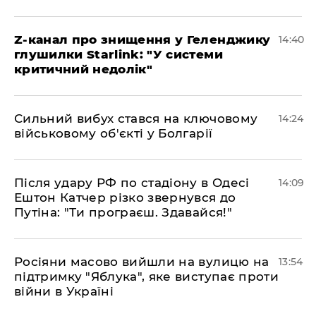
Z-канал про знищення у Геленджику
14:40
глушилки Starlink: "У системи
критичний недолік"
Сильний вибух стався на ключовому
14:24
військовому об'єкті у Болгарії
Після удару РФ по стадіону в Одесі
14:09
Ештон Катчер різко звернувся до
Путіна: "Ти програєш. Здавайся!"
Росіяни масово вийшли на вулицю на
13:54
підтримку "Яблука", яке виступає проти
війни в Україні