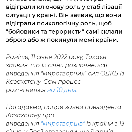
відіграли ключову роль у стабілізації
ситуації у країні. Він заявив, що вони
відіграли психологічну роль, щоб
"бойовики та терористи" самі склали
зброю або ж покинули межі країни.
Раніше, 11 січня 2022 року, Токаєв
заявив, що 13 січня розпочнеться
виведення "миротворчих" сил ОДКБ із
Казахстану. Сам процес
розтягнеться
на 10 днів
.
Нагадаємо, попри заяви президента
Казахстану про
виведення
"миротворців"
із країни з 13
січня, у Росії оголосили, що її армія