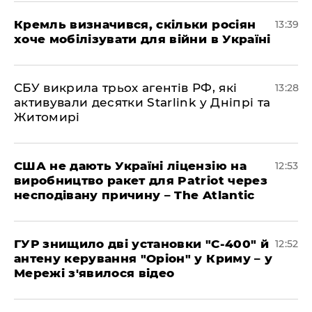
Кремль визначився, скільки росіян
13:39
хоче мобілізувати для війни в Україні
СБУ викрила трьох агентів РФ, які
13:28
активували десятки Starlink у Дніпрі та
Житомирі
США не дають Україні ліцензію на
12:53
виробництво ракет для Patriot через
несподівану причину – The Atlantic
ГУР знищило дві установки "С-400" й
12:52
антену керування "Оріон" у Криму – у
Мережі з'явилося відео