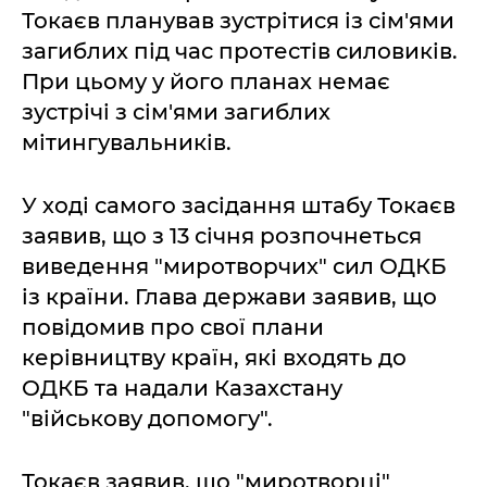
Токаєв планував зустрітися із сім'ями
загиблих під час протестів силовиків.
При цьому у його планах немає
зустрічі з сім'ями загиблих
мітингувальників.
У ході самого засідання штабу Токаєв
заявив, що з 13 січня розпочнеться
виведення "миротворчих" сил ОДКБ
із країни. Глава держави заявив, що
повідомив про свої плани
керівництву країн, які входять до
ОДКБ та надали Казахстану
"військову допомогу".
Токаєв заявив, що "миротворці"