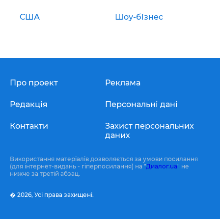
США
Шоу-бізнес
Про проект
Реклама
Редакція
Персональні дані
Контакти
Захист персональних
даних
Використання матеріалів дозволяється за умови посилання
(для інтернет-видань - гіперпосилання) на "
Диалог.ua
" не
нижче за третій абзац.
� 2026,
Усі права захищені.