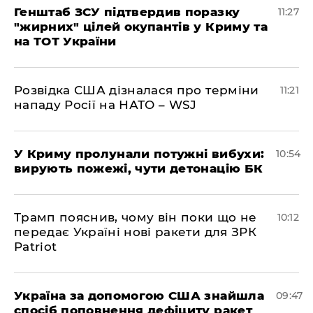
Генштаб ЗСУ підтвердив поразку
11:27
"жирних" цілей окупантів у Криму та
на ТОТ України
Розвідка США дізналася про терміни
11:21
нападу Росії на НАТО – WSJ
У Криму пролунали потужні вибухи:
10:54
вирують пожежі, чути детонацію БК
Трамп пояснив, чому він поки що не
10:12
передає Україні нові ракети для ЗРК
Patriot
Україна за допомогою США знайшла
09:47
спосіб поповнення дефіциту ракет