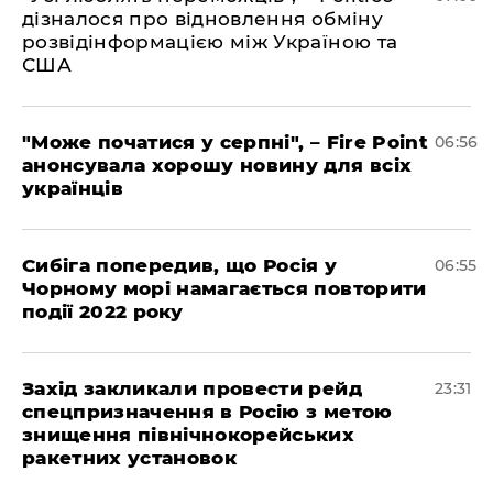
дізналося про відновлення обміну
розвідінформацією між Україною та
США
"Може початися у серпні", – Fire Point
06:56
анонсувала хорошу новину для всіх
українців
Сибіга попередив, що Росія у
06:55
Чорному морі намагається повторити
події 2022 року
​Захід закликали провести рейд
23:31
спецпризначення в Росію з метою
знищення північнокорейських
ракетних установок