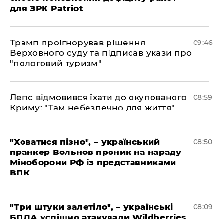
для ЗРК Patriot
Трамп проігнорував рішення
09:46
Верховного суду та підписав укази про
"пологовий туризм"
Лепс відмовився їхати до окупованого
08:59
Криму: "Там небезпечно для життя"
"Ховатися пізно", – український
08:50
пранкер Вольнов проник на нараду
Міноборони РФ із представниками
ВПК
"Три штуки залетіло", – українські
08:09
БПЛА успішно атакували Wildberries