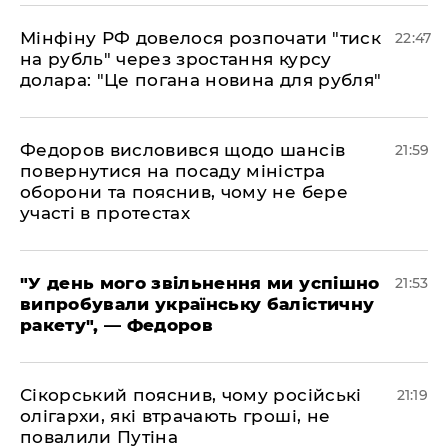
​Мінфіну РФ довелося розпочати "тиск
22:47
на рубль" через зростання курсу
долара: "Це погана новина для рубля"
​Федоров висловився щодо шансів
21:59
повернутися на посаду міністра
оборони та пояснив, чому не бере
участі в протестах
​"У день мого звільнення ми успішно
21:53
випробували українську балістичну
ракету", — Федоров
​Сікорський пояснив, чому російські
21:19
олігархи, які втрачають гроші, не
повалили Путіна