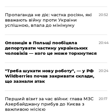
​Пропаганда не діє: частка росіян, які
20:52
вважають війну проти України
успішною, впала до мінімуму
​Опозиція в Польщі пообіцяла
20:44
депортувати частину українських
чоловіків — кого це може торкнутися
​"Треба шукати нову роботу", — у РФ
20:24
Wildberries почав закривати склади,
що зазнали атак
​Перший візит за час війни: глава МЗС
20:17
Азербайджану прибув до Києва з
важливою місією