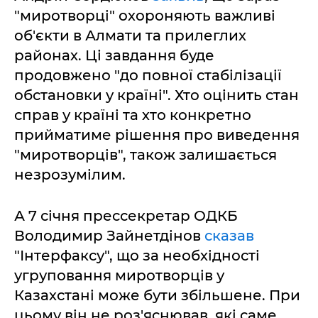
"миротворці" охороняють важливі
об'єкти в Алмати та прилеглих
районах. Ці завдання буде
продовжено "до повної стабілізації
обстановки у країні". Хто оцінить стан
справ у країні та хто конкретно
прийматиме рішення про виведення
"миротворців", також залишається
незрозумілим.
А 7 січня прессекретар ОДКБ
Володимир Зайнетдінов
сказав
"Інтерфаксу", що за необхідності
угруповання миротворців у
Казахстані може бути збільшене. При
цьому він не роз'яснював, які саме