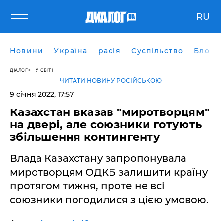
RU
Новини
Україна
расія
Суспільство
Блоги
ДІАЛОГ
У СВІТІ
ЧИТАТИ НОВИНУ РОСІЙСЬКОЮ
9 січня 2022, 17:57
Казахстан вказав "миротворцям"
на двері, але союзники готують
збільшення контингенту
Влада Казахстану запропонувала
миротворцям ОДКБ залишити країну
протягом тижня, проте не всі
союзники погодилися з цією умовою.