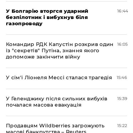
У Болгарію вторгся ударний
16:44
безпілотник і вибухнув біля
газопроводу
Командир РДК Капустін розкрив один
16:05
із "секретів" Путіна, знання якого
допоможе закінчити війну
У сім'ї Ліонеля Мессі сталася трагедія
15:46
У Геленджику після сильних вибухів
15:39
почалася масова евакуація
Продавцям Wildberries загрожують
15:22
масові банкрутства – Reuters