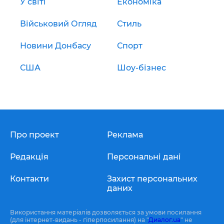
У світі
Економіка
Військовий Огляд
Стиль
Новини Донбасу
Спорт
США
Шоу-бізнес
Про проект
Реклама
Редакція
Персональні дані
Контакти
Захист персональних
даних
Використання матеріалів дозволяється за умови посилання
(для інтернет-видань - гіперпосилання) на "
Диалог.ua
" не