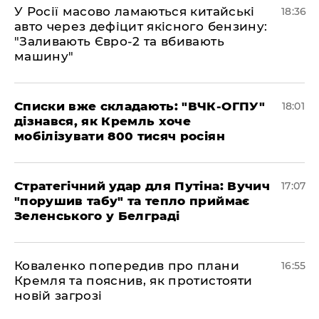
У Росії масово ламаються китайські
18:36
авто через дефіцит якісного бензину:
"Заливають Євро-2 та вбивають
машину"
Списки вже складають: "ВЧК-ОГПУ"
18:01
дізнався, як Кремль хоче
мобілізувати 800 тисяч росіян
Стратегічний удар для Путіна: Вучич
17:07
"порушив табу" та тепло приймає
Зеленського у Белграді
Коваленко попередив про плани
16:55
Кремля та пояснив, як протистояти
новій загрозі