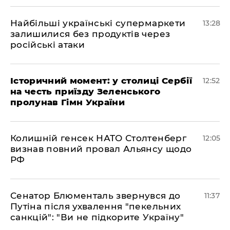
Найбільші українські супермаркети
13:28
залишилися без продуктів через
російські атаки
Історичний момент: у столиці Сербії
12:52
на честь приїзду Зеленського
пролунав Гімн України
Колишній генсек НАТО Столтенберг
12:05
визнав повний провал Альянсу щодо
РФ
Сенатор Блюменталь звернувся до
11:37
Путіна після ухвалення "пекельних
санкцій": "Ви не підкорите Україну"