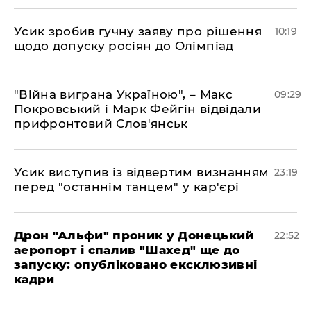
Усик зробив гучну заяву про рішення
10:19
щодо допуску росіян до Олімпіад
"Війна виграна Україною", – Макс
09:29
Покровський і Марк Фейгін відвідали
прифронтовий Слов'янськ
​Усик виступив із відвертим визнанням
23:19
перед "останнім танцем" у кар'єрі
​Дрон "Альфи" проник у Донецький
22:52
аеропорт і спалив "Шахед" ще до
запуску: опубліковано ексклюзивні
кадри