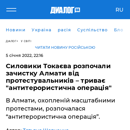
RU
Новини
Україна
расія
Суспільство
Блоги
ДІАЛОГ
У СВІТІ
ЧИТАТИ НОВИНУ РОСІЙСЬКОЮ
5 січня 2022, 22:16
Силовики Токаєва розпочали
зачистку Алмати від
протестувальників – триває
"антитерористична операція"
В Алмати, охопленій масштабними
протестами, розпочалася
“антитерористична операція”.