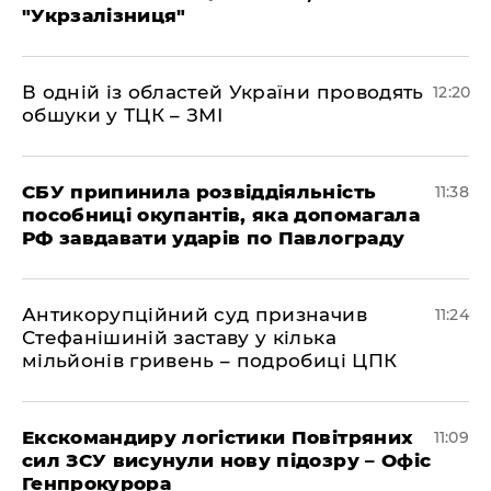
"Укрзалізниця"
В одній із областей України проводять
12:20
обшуки у ТЦК – ЗМІ
СБУ припинила розвіддіяльність
11:38
пособниці окупантів, яка допомагала
РФ завдавати ударів по Павлограду
Антикорупційний суд призначив
11:24
Стефанішиній заставу у кілька
мільйонів гривень – подробиці ЦПК
Екскомандиру логістики Повітряних
11:09
сил ЗСУ висунули нову підозру – Офіс
Генпрокурора