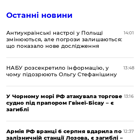
Останні новини
Антиукраїнські настрої у Польщі
14:01
змінюються, але погрози залишаються:
що показало нове дослідження
НАБУ розсекретило інформацію, у
13:48
чому підозрюють Ольгу Стефанішину
У Чорному морі РФ атакувала торгове
13:16
судно під прапором Гвінеї-Бісау – є
загиблі
Армія РФ вранці 6 серпня вдарила по
12:37
залізничній станції Лозова, є загиблі –