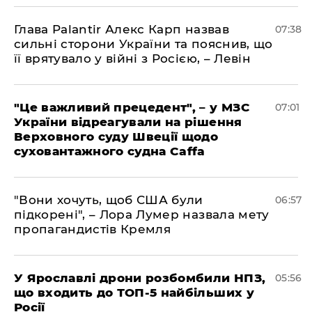
Глава Palantir Алекс Карп назвав
07:38
сильні сторони України та пояснив, що
її врятувало у війні з Росією, – Левін
"Це важливий прецедент", – у МЗС
07:01
України відреагували на рішення
Верховного суду Швеції щодо
суховантажного судна Caffa
"Вони хочуть, щоб США були
06:57
підкорені", – Лора Лумер назвала мету
пропагандистів Кремля
У Ярославлі дрони розбомбили НПЗ,
05:56
що входить до ТОП-5 найбільших у
Росії