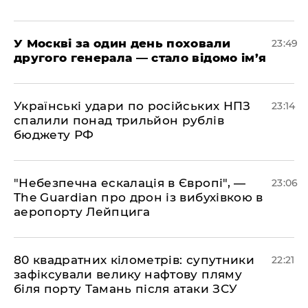
​У Москві за один день поховали
23:49
другого генерала — стало відомо ім’я
​Українські удари по російських НПЗ
23:14
спалили понад трильйон рублів
бюджету РФ
​"Небезпечна ескалація в Європі", —
23:06
The Guardian про дрон із вибухівкою в
аеропорту Лейпцига
​80 квадратних кілометрів: супутники
22:21
зафіксували велику нафтову пляму
біля порту Тамань після атаки ЗСУ