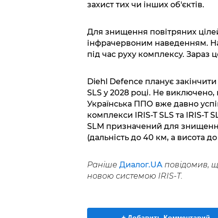
захист тих чи інших об'єктів.
Для знищення повітряних цілей
інфрачервоним наведенням. На
під час руху комплексу. Зараз 
Diehl Defence планує закінчити
SLS у 2028 році. Не виключено, 
Українська ППО вже давно успі
комплекси IRIS-T SLS та IRIS-T 
SLM призначений для знищення 
(дальність до 40 км, а висота до
Раніше
Диалог.UA
повідомив, 
новою системою IRIS-T.
+ Добавить Комментарий