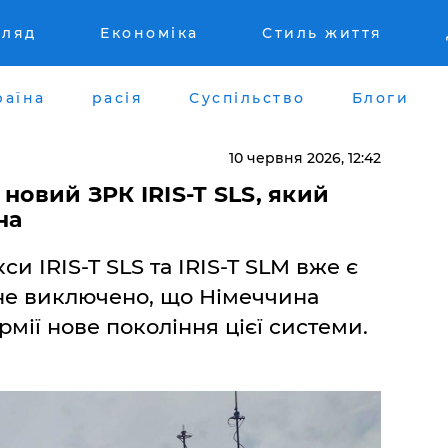
гляд
Економіка
Стиль життя
раїна
расія
Суспільство
Блоги
10 червня 2026, 12:42
новий ЗРК IRIS-T SLS, який
на
и IRIS-T SLS та IRIS-T SLM вже є
 не виключено, що Німеччина
рмії нове покоління цієї системи.