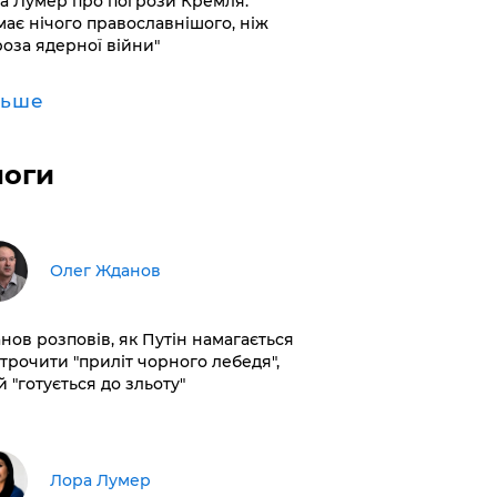
а Лумер про погрози Кремля:
має нічого православнішого, ніж
роза ядерної війни"
льше
логи
Олег Жданов
нов розповів, як Путін намагається
строчити "приліт чорного лебедя",
 "готується до зльоту"
​Лора Лумер