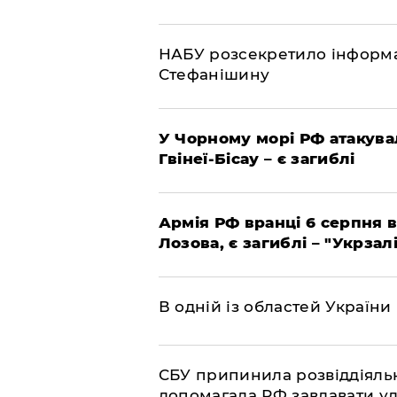
НАБУ розсекретило інформа
Стефанішину
У Чорному морі РФ атакува
Гвінеї-Бісау – є загиблі
Армія РФ вранці 6 серпня в
Лозова, є загиблі – "Укрзал
В одній із областей України
СБУ припинила розвіддіяльн
допомагала РФ завдавати уд