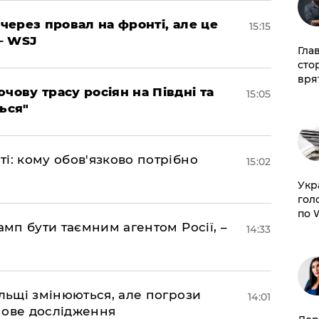
 через провал на фронті, але це
15:15
– WSJ
Гла
сто
врят
чову трасу росіян на Півдні та
15:05
ься"
і: кому обов'язково потрібно
15:02
​Ук
гол
по 
амп бути таємним агентом Росії, –
14:33
ольщі змінюються, але погрози
14:01
нове дослідження