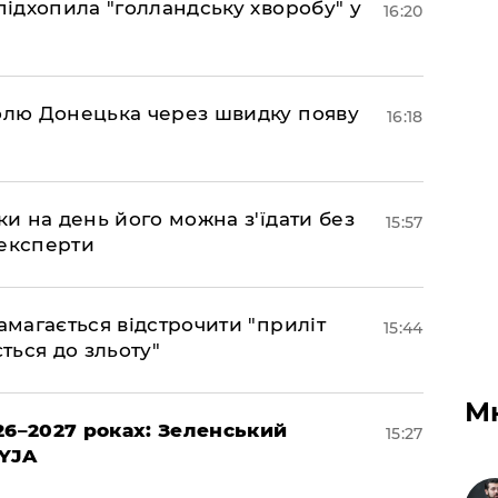
підхопила "голландську хворобу" у
16:20
долю Донецька через швидку появу
16:18
ки на день його можна з'їдати без
15:57
 експерти
амагається відстрочити "приліт
15:44
ться до зльоту"
М
26–2027 роках: Зеленський
15:27
EYJA