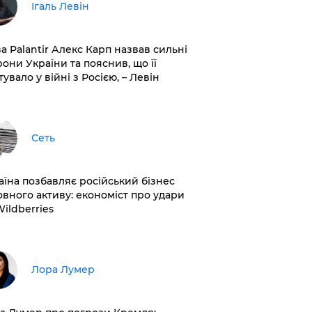
Ігаль Левін
ва Palantir Алекс Карп назвав сильні
рони України та пояснив, що її
увало у війні з Росією, – Левін
Сеть
раїна позбавляє російський бізнес
овного активу: економіст про удари
Wildberries
​Лора Лумер