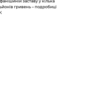
фанішиній заставу у кілька
ьйонів гривень – подробиці
К