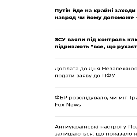
Путін йде на крайні заходи
навряд чи йому допоможе 
ЗСУ взяли під контроль клю
підривають "все, що рухаєт
Доплата до Дня Незалежност
подати заяву до ПФУ
ФБР розслідувало, чи міг Тр
Fox News
Антиукраїнські настрої у П
залишаються: що показало 