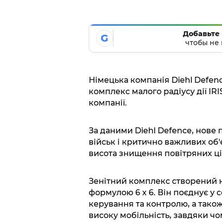
Добавьте 
G
чтобы не 
Німецька компанія Diehl Defen
комплекс малого радіусу дії IRI
компанії.
За даними Diehl Defence, нове 
військ і критично важливих об'є
висота знищення повітряних ціл
Зенітний комплекс створений на
формулою 6 x 6. Він поєднує у 
керування та контролю, а також
високу мобільність, завдяки ч