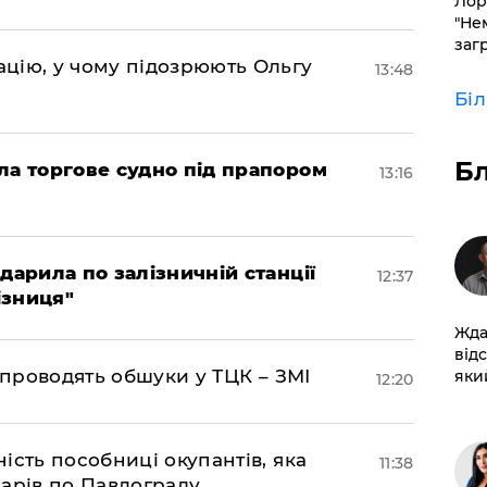
Лор
"Не
заг
цію, у чому підозрюють Ольгу
13:48
Бі
Б
ла торгове судно під прапором
13:16
дарила по залізничній станції
12:37
ізниця"
Жда
від
 проводять обшуки у ТЦК – ЗМІ
який
12:20
ість пособниці окупантів, яка
11:38
арів по Павлограду