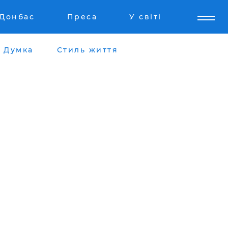
Донбас
Преса
У світі
Думка
Стиль життя