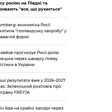
су росіян на Півдні та
ривають "все, що рухається"
omberg: економіка Росії
хопила "голландську хворобу" у
важчій формі
овйов прогнозує Росії долю
ецька через швидку появу
істики в України
ші результати вже у 2026–2027
ах: Зеленський розповів про
граму FREYJA
ін йде на крайні заходи через