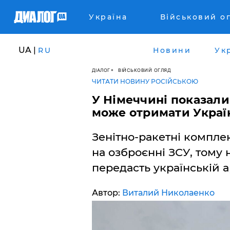
Україна
Військовий о
UA |
RU
Новини
Ук
ДІАЛОГ
ВІЙСЬКОВИЙ ОГЛЯД
ЧИТАТИ НОВИНУ РОСІЙСЬКОЮ
У Німеччині показали 
може отримати Украї
Зенітно-ракетні комплекс
на озброєнні ЗСУ, тому
передасть українській а
Автор:
Виталий Николаенко