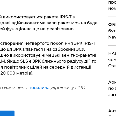
про
йом
 використовується ракета IRIS-T з
далі здійснюватиме залп ракет можна буде
ФБР
цей функціонал ще не реалізовано.
бут
Ne
 створення четвертого покоління ЗРК IRIS-T
що ця ЗРК з'явиться і на озброєнні ЗСУ.
НАБ
шно використовує німецькі зенітно-ракетні
чом
SLM. Якщо SLS є ЗРК ближнього радіусу дії, то
Ст
повітряних цілей на середній дистанції
 20 000 метрів).
Арм
що Німеччина
посилила
українську ППО
по 
заг
Ант