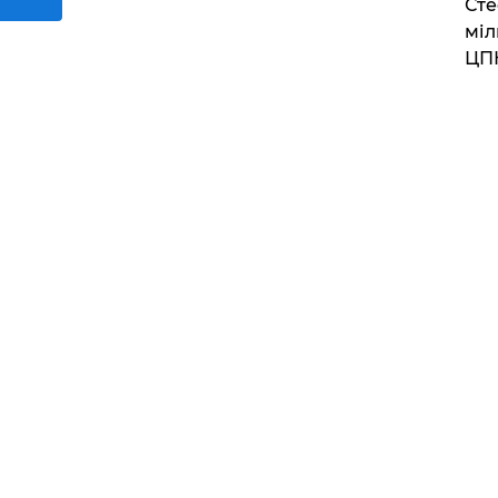
Сте
міл
ЦП