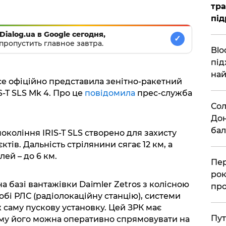
тра
під
Dialog.ua в Google сегодня,
✓
пропустить главное завтра.
Blo
під
най
ce офіційно представила зенітно-ракетний
S-T SLS Mk 4. Про це
повідомила
прес-служба
Сол
Дон
бал
покоління IRIS-T SLS створено для захисту
ктів. Дальність стрілянини сягає 12 км, а
ей – до 6 км.
Пер
рок
 базі вантажівки Daimler Zetros з колісною
про
собі РЛС (радіолокаційну станцію), системи
 саму пускову установку. Цей ЗРК має
Пут
ому його можна оперативно спрямовувати на