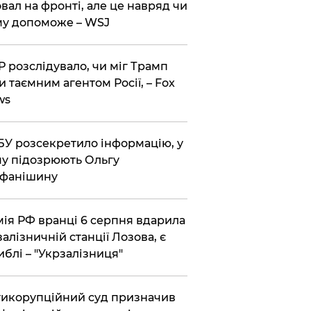
вал на фронті, але це навряд чи
у допоможе – WSJ
 розслідувало, чи міг Трамп
и таємним агентом Росії, – Fox
ws
У розсекретило інформацію, у
у підозрюють Ольгу
ефанішину
ія РФ вранці 6 серпня вдарила
залізничній станції Лозова, є
иблі – "Укрзалізниця"
икорупційний суд призначив