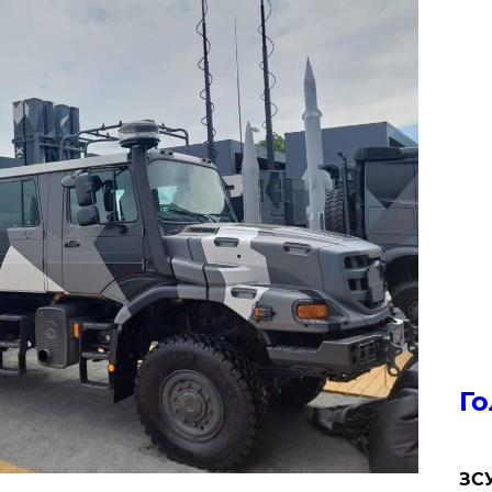
Го
ЗСУ