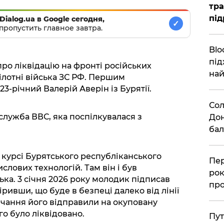
тра
під
Dialog.ua в Google сегодня,
✓
пропустить главное завтра.
Blo
під
ро ліквідацію на фронті російських
най
ілотні війська ЗС РФ. Першим
-річний Валерій Аверін із Бурятії.
Сол
служба ВВС, яка поспілкувалася з
Дон
бал
 курсі Бурятського республіканського
Пер
слових технологій. Там він і був
рок
ька. 3 січня 2026 року молодик підписав
про
ривши, що буде в безпеці далеко від лінії
вчання його відправили на окуповану
о було ліквідовано.
Пут