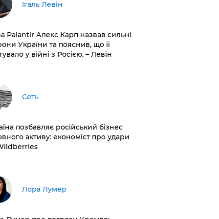
Ігаль Левін
ва Palantir Алекс Карп назвав сильні
рони України та пояснив, що її
увало у війні з Росією, – Левін
Сеть
раїна позбавляє російський бізнес
овного активу: економіст про удари
Wildberries
​Лора Лумер