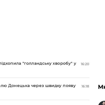
підхопила "голландську хворобу" у
16:20
долю Донецька через швидку появу
М
16:18