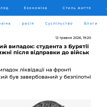
гляд
Економіка
Стиль життя
раїна
расія
Суспільство
Блоги
12 травня 2026, 19:20
й випадок: студента з Бурятії
ижні після відправки до військ
падок ліквідації на фронті
кий був завербований у безпілотні