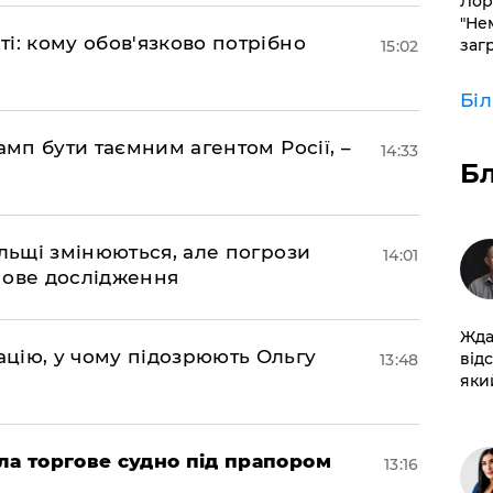
Лор
"Не
і: кому обов'язково потрібно
заг
15:02
Бі
амп бути таємним агентом Росії, –
14:33
Б
ольщі змінюються, але погрози
14:01
нове дослідження
Жда
цію, у чому підозрюють Ольгу
від
13:48
який
ла торгове судно під прапором
13:16