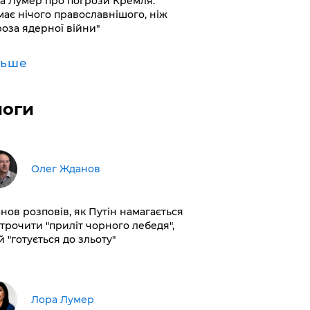
а Лумер про погрози Кремля:
має нічого православнішого, ніж
роза ядерної війни"
льше
логи
Олег Жданов
нов розповів, як Путін намагається
строчити "приліт чорного лебедя",
 "готується до зльоту"
​Лора Лумер