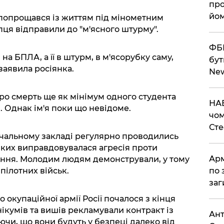
про
йом
 попрощався із життям під мінометним
пця відправили до "м'ясного штурму".
ФБР
на БПЛА, а її в штурм, в м'ясорубку саму,
бут
- заявила росіянка.
Ne
про смерть ще як мінімум одного студента
НАБ
. Однак ім'я поки що невідоме.
чом
Ст
вчальному закладі регулярно проводились
 яких виправдовувалася агресія проти
Арм
ання. Молодим людям демонстрували, у тому
по 
пілотних військ.
заг
о окупаційної армії Росії почалося з кінця
нікумів та вишів рекламували контракт із
Ант
чи, що вони будуть у безпеці далеко від