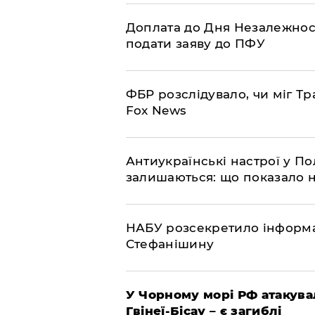
Доплата до Дня Незалежност
подати заяву до ПФУ
ФБР розслідувало, чи міг Тр
Fox News
Антиукраїнські настрої у П
залишаються: що показало 
НАБУ розсекретило інформа
Стефанішину
У Чорному морі РФ атакува
Гвінеї-Бісау – є загиблі