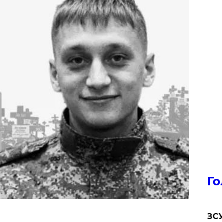
Го
ЗСУ