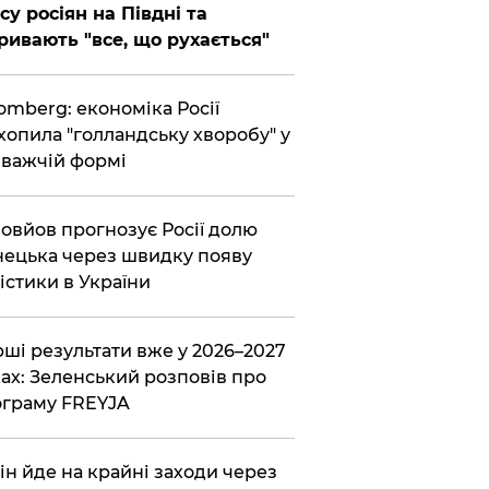
су росіян на Півдні та
ривають "все, що рухається"
omberg: економіка Росії
хопила "голландську хворобу" у
важчій формі
овйов прогнозує Росії долю
ецька через швидку появу
істики в України
ші результати вже у 2026–2027
ах: Зеленський розповів про
граму FREYJA
ін йде на крайні заходи через