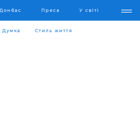
Донбас
Преса
У світі
Думка
Стиль життя