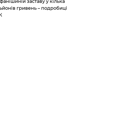
фанішиній заставу у кілька
ьйонів гривень – подробиці
К