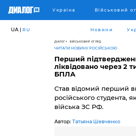
Україна
Військовий о
UA |
RU
Новини
Ук
ДІАЛОГ
ВІЙСЬКОВИЙ ОГЛЯД
ЧИТАТИ НОВИНУ РОСІЙСЬКОЮ
​Перший підтверджени
ліквідовано через 2 т
БПЛА
Став відомий перший ви
російського студента, я
війська ЗС РФ.
Автор:
Татьяна Шевченко