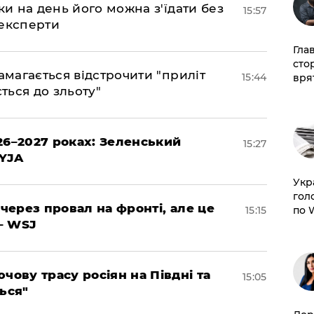
ки на день його можна з'їдати без
15:57
 експерти
Гла
сто
амагається відстрочити "приліт
15:44
врят
ться до зльоту"
26–2027 роках: Зеленський
15:27
EYJA
​Ук
гол
 через провал на фронті, але це
по 
15:15
– WSJ
чову трасу росіян на Півдні та
15:05
ься"