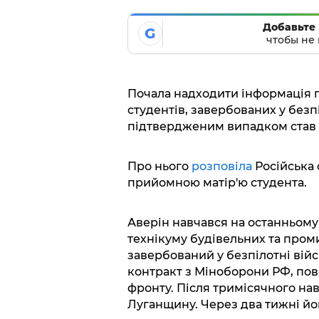
Добавьте 
G
чтобы не 
Почала надходити інформація п
студентів, завербованих у безп
підтвердженим випадком став 23
Про нього
розповіла
Російська 
прийомною матір'ю студента.
Аверін навчався на останньому
технікуму будівельних та проми
завербований у безпілотні війс
контракт з Міноборони РФ, пові
фронту. Після тримісячного на
Луганщину. Через два тижні йог