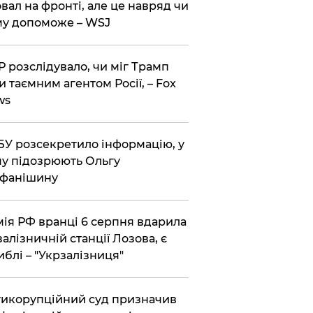
вал на фронті, але це навряд чи
у допоможе – WSJ
 розслідувало, чи міг Трамп
и таємним агентом Росії, – Fox
ws
У розсекретило інформацію, у
у підозрюють Ольгу
ефанішину
ія РФ вранці 6 серпня вдарила
залізничній станції Лозова, є
иблі – "Укрзалізниця"
икорупційний суд призначив