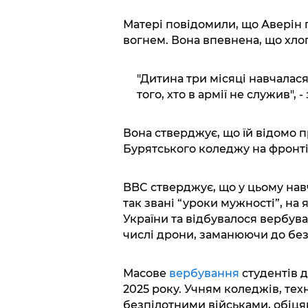
Матері повідомили, що Аверін
вогнем. Вона впевнена, що хло
"Дитина три місяці навчалася 
того, хто в армії не служив", 
Вона стверджує, що їй відомо 
Бурятського коледжу на фронті
BBC стверджує, що у цьому на
так звані “уроки мужності”, на
України та відбувалося вербув
числі дрони, заманюючи до без
Масове
вербування
студентів д
2025 року. Учням коледжів, тех
безпілотними військами, обіцяю