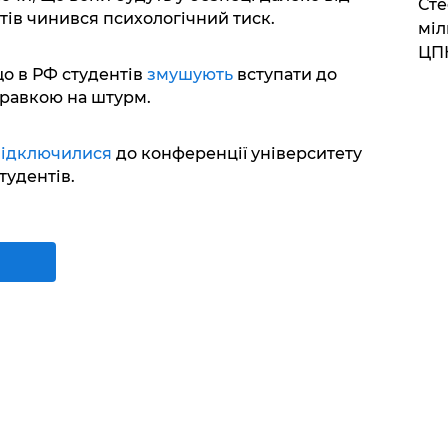
Сте
нтів чинився психологічний тиск.
міл
ЦП
о в РФ студентів
змушують
вступати до
равкою на штурм.
ідключилися
до конференції університету
тудентів.