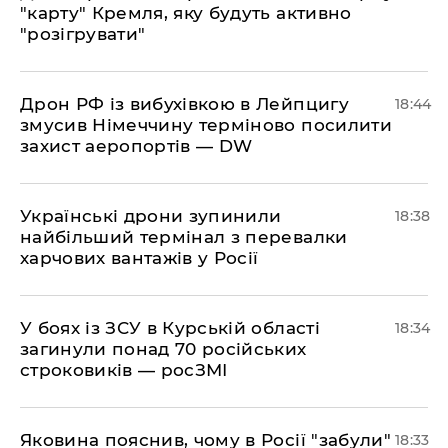
"карту" Кремля, яку будуть активно
"розігрувати"
​Дрон РФ із вибухівкою в Лейпцигу
18:44
змусив Німеччину терміново посилити
захист аеропортів — DW
​Українські дрони зупинили
18:38
найбільший термінал з перевалки
харчових вантажів у Росії
​У боях із ЗСУ в Курській області
18:34
загинули понад 70 російських
строковиків — росЗМІ
​Яковина пояснив, чому в Росії "забули"
18:33