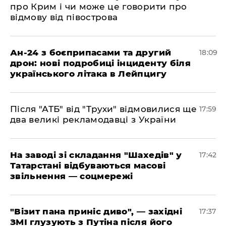
про Крим і чи може це говорити про
відмову від півострова
​Ан-24 з боєприпасами та другий
18:09
дрон: нові подробиці інциденту біля
українського літака в Лейпцигу
​Після "АТБ" від "Трухи" відмовилися ще
17:59
два великі рекламодавці з України
​На заводі зі складання "Шахедів" у
17:42
Татарстані відбуваються масові
звільнення — соцмережі
"Візит пана приніс диво", — західні
17:37
ЗМІ глузують з Путіна після його