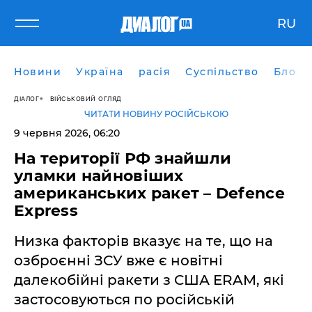
RU
Новини
Україна
расія
Суспільство
Блоги
ДІАЛОГ
ВІЙСЬКОВИЙ ОГЛЯД
ЧИТАТИ НОВИНУ РОСІЙСЬКОЮ
9 червня 2026, 06:20
На території РФ знайшли
уламки найновіших
американських ракет – Defence
Express
Низка факторів вказує на те, що на
озброєнні ЗСУ вже є новітні
далекобійні ракети з США ERAM, які
застосовуються по російській