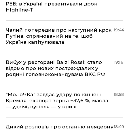
РЕБ: в Україні презентували дрон
Highline-T
​Чалий попередив про наступний крок
19:44
Путіна, спрямований на те, щоб
Україна капітулювала
​Вибух у ресторані Balzi Rossi: стало
19:16
відомо про нових постраждалих у
родині головнокомандувача ВКС РФ
​"МоЛоЧКа" завдає удару по кишені
18:58
Кремля: експорт зерна −37,6 %, масла
— удвічі, вугілля — у кризі
​Дикий розповів про останню неядерну
18:49