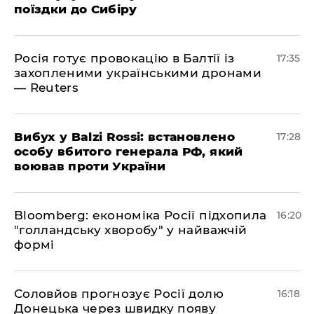
поїздки до Сибіру
Росія готує провокацію в Балтії із
17:35
захопленими українськими дронами
— Reuters
​Вибух у Balzi Rossi: встановлено
17:28
особу вбитого генерала РФ, який
воював проти України
Bloomberg: економіка Росії підхопила
16:20
"голландську хворобу" у найважчій
формі
Соловйов прогнозує Росії долю
16:18
Донецька через швидку появу