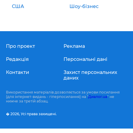
США
Шоу-бізнес
Про проект
Реклама
Редакція
Персональні дані
Контакти
Захист персональних
даних
Використання матеріалів дозволяється за умови посилання
(для інтернет-видань - гіперпосилання) на "
Диалог.ua
" не
нижче за третій абзац.
� 2026,
Усі права захищені.