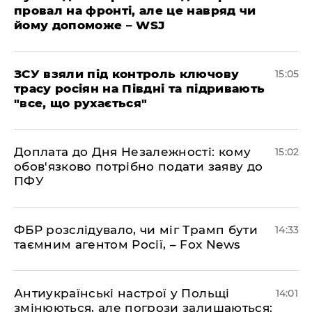
провал на фронті, але це навряд чи
йому допоможе – WSJ
ЗСУ взяли під контроль ключову
15:05
трасу росіян на Півдні та підривають
"все, що рухається"
Доплата до Дня Незалежності: кому
15:02
обов'язково потрібно подати заяву до
ПФУ
ФБР розслідувало, чи міг Трамп бути
14:33
таємним агентом Росії, – Fox News
Антиукраїнські настрої у Польщі
14:01
змінюються, але погрози залишаються: