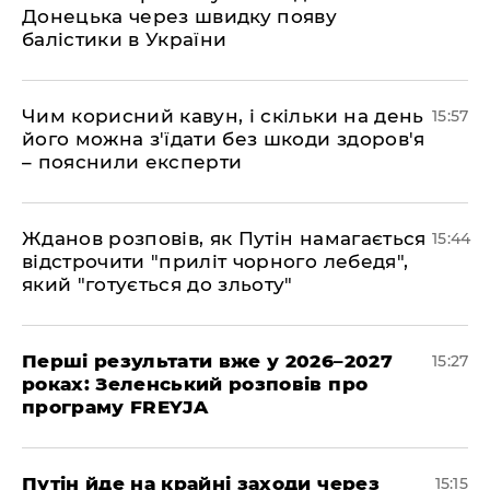
Донецька через швидку появу
балістики в України
Чим корисний кавун, і скільки на день
15:57
його можна з'їдати без шкоди здоров'я
– пояснили експерти
Жданов розповів, як Путін намагається
15:44
відстрочити "приліт чорного лебедя",
який "готується до зльоту"
Перші результати вже у 2026–2027
15:27
роках: Зеленський розповів про
програму FREYJA
Путін йде на крайні заходи через
15:15