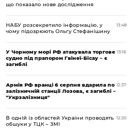
що показало нове дослідження
НАБУ розсекретило інформацію, у
13:48
чому підозрюють Ольгу Стефанішину
У Чорному морі РФ атакувала торгове
13:16
судно під прапором Гвінеї-Бісау – є
загиблі
Армія РФ вранці 6 серпня вдарила по
12:37
залізничній станції Лозова, є загиблі –
"Укрзалізниця"
В одній із областей України проводять
12:20
обшуки у ТЦК – ЗМІ