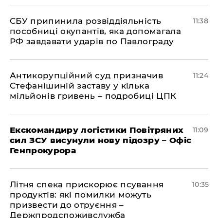
СБУ припинила розвіддіяльність
11:38
пособниці окупантів, яка допомагала
РФ завдавати ударів по Павлограду
Антикорупційний суд призначив
11:24
Стефанішиній заставу у кілька
мільйонів гривень – подробиці ЦПК
Екскомандиру логістики Повітряних
11:09
сил ЗСУ висунули нову підозру – Офіс
Генпрокурора
Літня спека прискорює псування
10:35
продуктів: які помилки можуть
призвести до отруєння –
Держпродспоживслужба