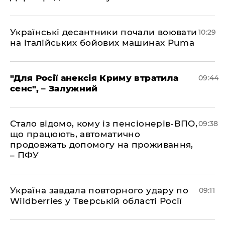
Українські десантники почали воювати
10:29
на італійських бойових машинах Puma
"Для Росії анексія Криму втратила
09:44
сенс", – Залужний
Стало відомо, кому із пенсіонерів-ВПО,
09:38
що працюють, автоматично
продовжать допомогу на проживання,
– ПФУ
Україна завдала повторного удару по
09:11
Wildberries у Тверській області Росії