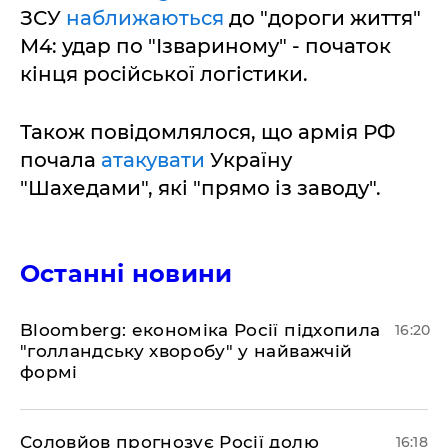
ЗСУ
наближаються
до "дороги життя"
М4: удар по "Ізвариному" - початок
кінця російської логістики.
Також повідомлялося, що армія РФ
почала
атакувати
Україну
"Шахедами", які "прямо із заводу".
Останні новини
Bloomberg: економіка Росії підхопила
16:20
"голландську хворобу" у найважчій
формі
Соловйов прогнозує Росії долю
16:18