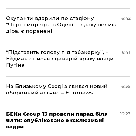
​Окупанти вдарили по стадіону
16:42
"Чорноморець" в Одесі – в даху велика
діра, є поранені
​“Підставить голову під табакерку”, –
16:41
Ейдман описав сценарій краху влади
Путіна
На Близькому Сході з'явився новий
16:35
оборонний альянс – Euronews
БЕКи Group 13 провели парад біля
16:27
Ялти: опубліковано ексклюзивні
кадри