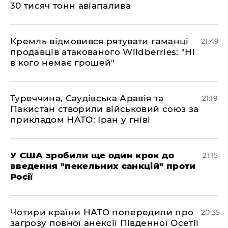
30 тисяч тонн авіапалива
​Кремль відмовився рятувати гаманці
21:49
продавців атакованого Wildberries: "Ні
в кого немає грошей"
​Туреччина, Саудівська Аравія та
21:19
Пакистан створили військовий союз за
прикладом НАТО: Іран у гніві
​У США зробили ще один крок до
21:15
введення "пекельних санкцій" проти
Росії
​Чотири країни НАТО попередили про
20:35
загрозу повної анексії Південної Осетії