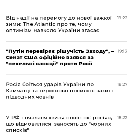
​Від надії на перемогу до нової важкої
19:22
зими: The Atlantic про те, чому
оптимізм навколо України згасає
​"Путін перевіряє рішучість Заходу", –
19:13
Сенат США офіційно взявся за
"пекельні санкції" проти Росії
​Росія боїться ударів України по
18:27
Камчатці та терміново посилює захист
підводних човнів
​У РФ почалася хвиля повісток: росіян,
18:22
що відмовилися, заносять до "чорних
списків"