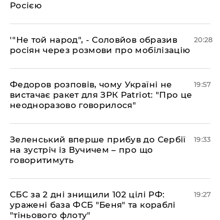
Росією
​'"Не той народ", - Соловйов образив
20:28
росіян через розмови про мобілізацію
​Федоров розповів, чому Україні не
19:57
вистачає ракет для ЗРК Patriot: "Про це
неодноразово говорилося"
​Зеленський вперше прибув до Сербії
19:33
на зустріч із Вучичем – про що
говоритимуть
​СБС за 2 дні знищили 102 цілі РФ:
19:27
уражені база ФСБ "Беня" та кораблі
"тіньового флоту"