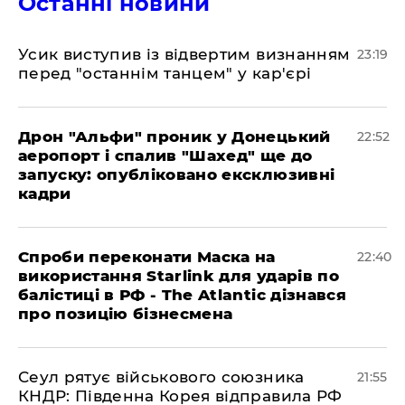
Останні новини
​Усик виступив із відвертим визнанням
23:19
перед "останнім танцем" у кар'єрі
​Дрон "Альфи" проник у Донецький
22:52
аеропорт і спалив "Шахед" ще до
запуску: опубліковано ексклюзивні
кадри
​Спроби переконати Маска на
22:40
використання Starlink для ударів по
балістиці в РФ - The Atlantic дізнався
про позицію бізнесмена
​Сеул рятує військового союзника
21:55
КНДР: Південна Корея відправила РФ