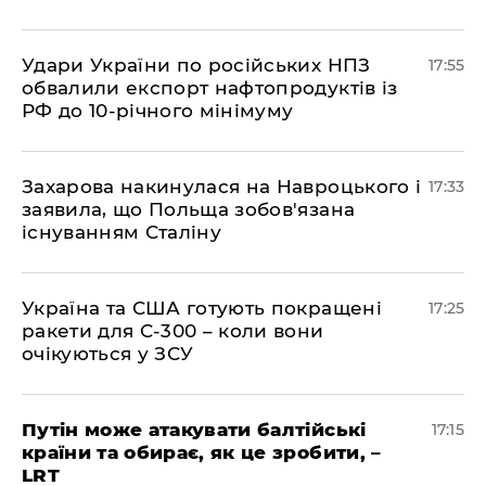
​Удари України по російських НПЗ
17:55
обвалили експорт нафтопродуктів із
РФ до 10-річного мінімуму
​Захарова накинулася на Навроцького і
17:33
заявила, що Польща зобов'язана
існуванням Сталіну
​Україна та США готують покращені
17:25
ракети для С-300 – коли вони
очікуються у ЗСУ
​Путін може атакувати балтійські
17:15
країни та обирає, як це зробити, –
LRT