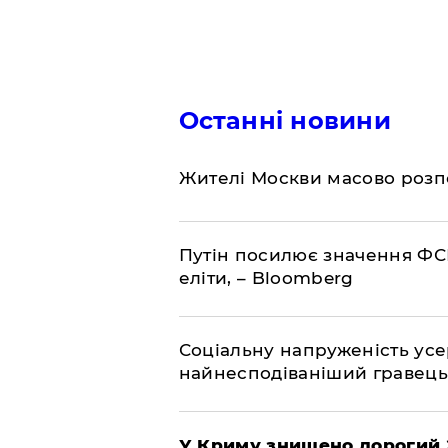
Останні новини
Жителі Москви масово розп
Путін посилює значення ФС
еліти, – Bloomberg
Соціальну напруженість ус
найнесподіваніший гравець
У Криму знищено дорогий З