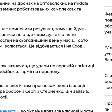
ений на дронах на оптоволокні, на middle
а наземних роботизованих комплексах та
​Фе
пов
обо
инає приносити результат, тому що йдуть
уча
нається пекло, з яким дуже складно
остей на сьогоднішній день у нас є. Тобто
 ізолюється. Це відбувається і на Сході,
​"У
усп
бал
ож зазначив, що удари по ворожій логістиці
осійської армії на передову.
​Сі
рос
о аналогічним прогнозом щодо ізоляції
гро
ра оборони Сергій Стерненко. Він заявив,
сії.
​Пр
які
значають
, що Україна вразила ключові мости