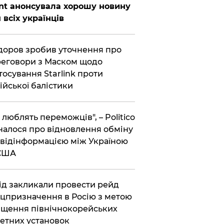
nt анонсувала хорошу новину
 всіх українців
оров зробив уточнення про
еговори з Маском щодо
тосування Starlink проти
ійської балістики
і люблять переможців", – Politico
налося про відновлення обміну
відінформацією між Україною
 США
хід закликали провести рейд
цпризначення в Росію з метою
щення північнокорейських
етних установок