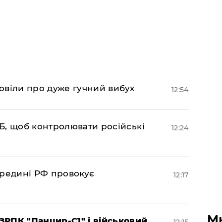
овіли про дуже гучний вибух
12:54
Б, щоб контролювати російські
12:24
ередині РФ провокує
12:17
М
РПК "Панцир-С1" і військовий