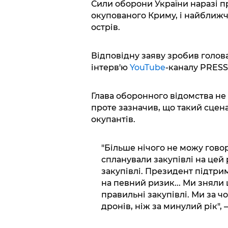
Сили оборони України наразі п
окупованого Криму, і найближч
острів.
Відповідну заяву зробив голо
інтерв'ю
YouTube
-каналу PRESS
Глава оборонного відомства не
проте зазначив, що такий сцен
окупантів.
"Більше нічого не можу гово
спланували закупівлі на цей 
закупівлі. Президент підтрим
на певний ризик... Ми зняли 
правильні закупівлі. Ми за ч
дронів, ніж за минулий рік", –