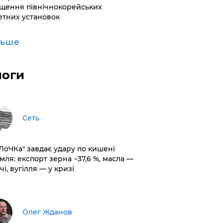
щення північнокорейських
етних установок
льше
логи
Сеть
оЛоЧКа" завдає удару по кишені
мля: експорт зерна −37,6 %, масла —
чі, вугілля — у кризі
Олег Жданов