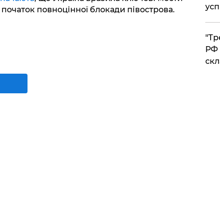
усп
ь початок повноцінної блокади півострова.
​"Т
РФ 
скл