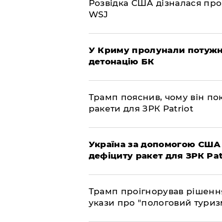
Розвідка США дізналася про
WSJ
У Криму пролунали потужні
детонацію БК
Трамп пояснив, чому він по
ракети для ЗРК Patriot
Україна за допомогою США
дефіциту ракет для ЗРК Pat
Трамп проігнорував рішення
укази про "пологовий туриз