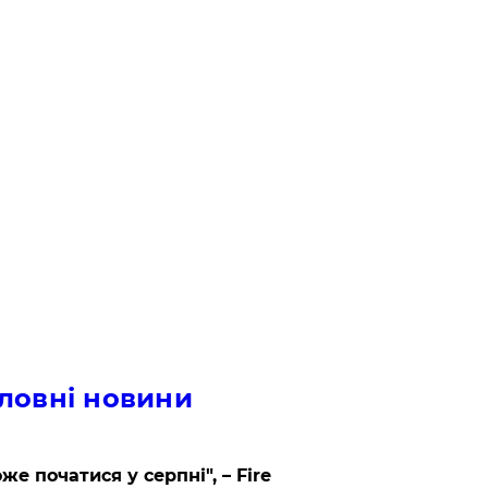
ловні новини
же початися у серпні", – Fire