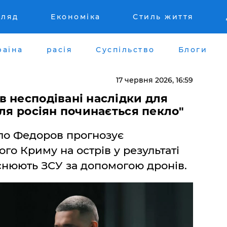
гляд
Економіка
Стиль життя
раїна
расія
Суспільство
Блоги
17 червня 2026, 16:59
в несподівані наслідки для
Для росіян починається пекло"
ло Федоров прогнозує
го Криму на острів у результаті
йснюють ЗСУ за допомогою дронів.