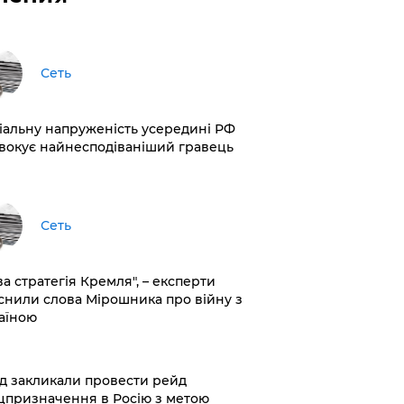
Сеть
іальну напруженість усередині РФ
вокує найнесподіваніший гравець
Сеть
ва стратегія Кремля", – експерти
снили слова Мірошника про війну з
аїною
хід закликали провести рейд
цпризначення в Росію з метою