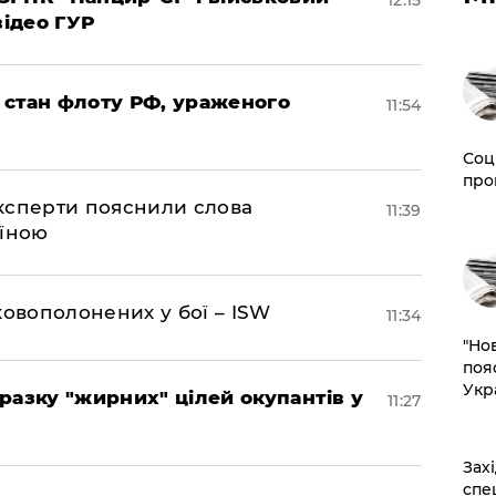
12:15
відео ГУР
 стан флоту РФ, ураженого
11:54
Соц
про
експерти пояснили слова
11:39
аїною
ковополонених у бої – ISW
11:34
"Но
поя
Укр
разку "жирних" цілей окупантів у
11:27
​За
спе