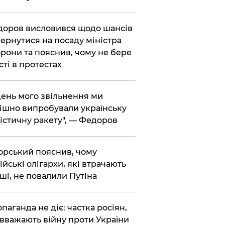
доров висловився щодо шансів
ернутися на посаду міністра
рони та пояснив, чому не бере
сті в протестах
 день мого звільнення ми
ішно випробували українську
істичну ракету", — Федоров
корський пояснив, чому
ійські олігархи, які втрачають
ші, не повалили Путіна
опаганда не діє: частка росіян,
 вважають війну проти України