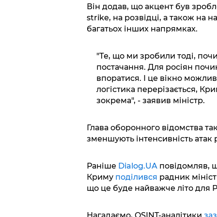
Він додав, що акцент був зробл
strike, на розвідці, а також н
багатьох інших напрямках.
"Те, що ми зробили тоді, поч
постачання. Для росіян почи
впоратися. І це вікно можлив
логістика перерізається, Крим
зокрема", - заявив міністр.
Глава оборонного відомства так
зменшують інтенсивність атак р
Раніше
Dialog.UA
повідомляв, щ
Криму
поділився
радник мініст
що це буде найважче літо для Ро
Нагадаємо, OSINT-аналітики
за