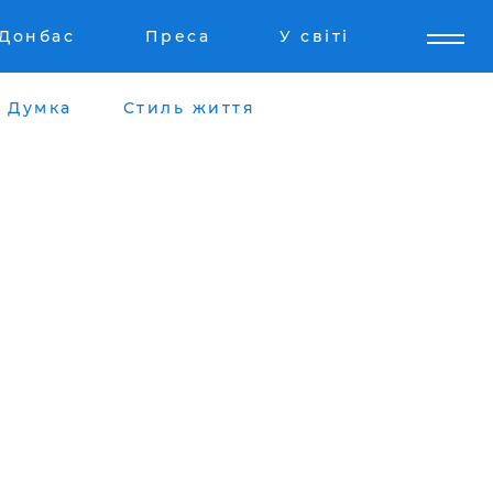
Донбас
Преса
У світі
Думка
Стиль життя