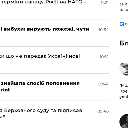
 терміни нападу Росії на НАТО –
11:21
зни
рак
Бі
 вибухи: вирують пожежі, чути
10:54
Б
ки що не передає Україні нові
10:12
 знайшла спосіб поповнення
09:47
​"М
riot
Кре
удві
 Верховного суду та підписав
09:46
м"