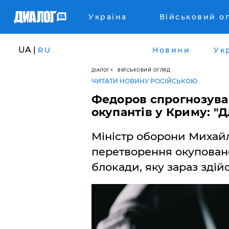
Україна
Військовий о
UA |
RU
Новини
Ук
ДІАЛОГ
ВІЙСЬКОВИЙ ОГЛЯД
ЧИТАТИ НОВИНУ РОСІЙСЬКОЮ
​Федоров спрогнозува
окупантів у Криму: "
Міністр оборони Михай
перетворення окуповано
блокади, яку зараз зді