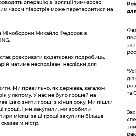
роводять операцію з ізоляції тимчасово
Poi
им часом півострів може перетворитися на
для
Фед
ва Міноборони Михайло Федоров в
пер
ING.
зас
рос
 став розкривати додаткових подробиць,
арій матиме несподівані наслідки для
"Ус
діз
роз
рити. Ми правильно, як держава, загалом
та
рік у лютому. У нас не було грошей на
ав ідею зняти гроші з кінця року. Ми пішли
ці гроші, і ми закупили, ми зробили
​За
отири місяці за ці гроші закупили більше
спе
 сказав міністр.
зни
рак