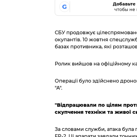
Добавьте 
G
чтобы не 
СБУ продовжує цілеспрямовано 
окупантів. 10 жовтня спецслужб
базах противника, які розташов
Ролик вийшов на офіційному к
Операції було здійснено дрон
"А".
"Відпрацювали по цілям проти
скупчення техніки та живої с
За словами служби, атака була
FP-2. Ці апарати завдали точн