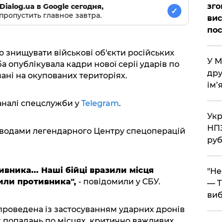
зго
Dialog.ua в Google сегодня,
✓
пропустить главное завтра.
вис
по
знищувати військові об'єкти російських
​У 
а опублікувала кадри нової серії ударів по
дру
ані на окупованих територіях.
ім’
аналі спецслужби у
Telegram
.
​Ук
НПЗ
оводами легендарного Центру спецоперацій
руб
вника... Наші бійці вразили місця
​"Н
или противника",
- повідомили у СБУ.
— T
виб
 проведена із застосуванням ударних дронів
их попадань по місцях, критично важливих