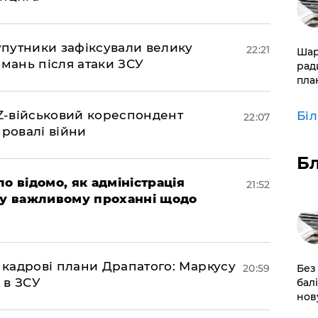
супутники зафіксували велику
22:21
​Ша
амань після атаки ЗСУ
рад
пла
 Z-військовий кореспондент
Бі
22:07
провалі війни
Б
ло відомо, як адміністрація
21:52
 у важливому проханні щодо
 кадрові плани Драпатого: Маркусу
​Без
20:59
 в ЗСУ
бал
нов