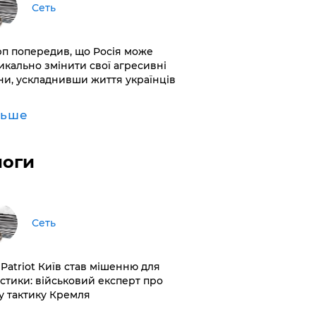
Сеть
рп попередив, що Росія може
икально змінити свої агресивні
ни, ускладнивши життя українців
льше
логи
Сеть
 Patriot Київ став мішенню для
істики: військовий експерт про
у тактику Кремля