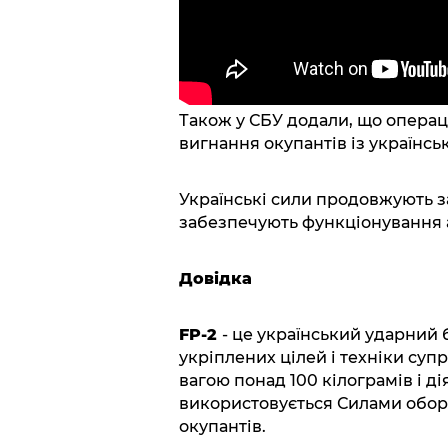
Також у СБУ додали, що операці
вигнання окупантів із українськ
Українські сили продовжують за
забезпечують функціонування а
Довідка
FP-2
- це український ударний
укріплених цілей і техніки суп
вагою понад 100 кілограмів і ді
використовується Силами оборо
окупантів.