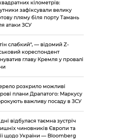
 квадратних кілометрів:
утники зафіксували велику
тову пляму біля порту Тамань
ля атаки ЗСУ
тін слабкий", — відомий Z-
ськовий кореспондент
нуватив главу Кремля у провалі
ни
ерело розкрило можливі
рові плани Драпатого: Маркусу
рокують важливу посаду в ЗСУ
Відні відбулася таємна зустріч
ишніх чиновників Європи та
ії щодо України — Bloomberg