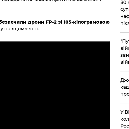
​80
суп
наф
абезпечили дрони FP-2 зі 105-кілограмовою
піс
 у повідомленні.
"Пу
вій
зви
вій
​Дж
кад
про
​У 
кол
Рос