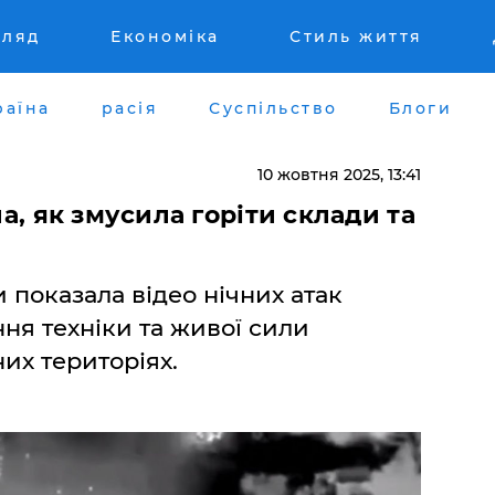
гляд
Економіка
Стиль життя
раїна
расія
Суспільство
Блоги
10 жовтня 2025, 13:41
ла, як змусила горіти склади та
 показала відео нічних атак
ння техніки та живої сили
их територіях.