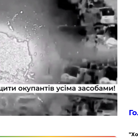
Го
​”Х