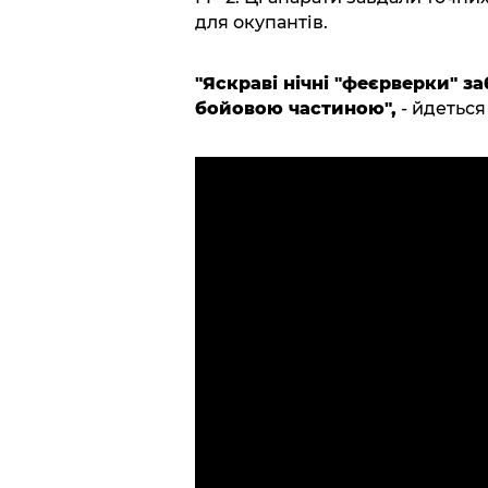
для окупантів.
"Яскраві нічні "феєрверки" з
бойовою частиною",
- йдеться