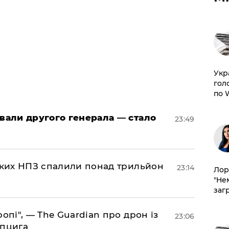
​Ук
гол
по 
овали другого генерала — стало
23:49
ських НПЗ спалили понад трильйон
23:14
Лор
"Не
заг
ропі", — The Guardian про дрон із
23:06
йпцига