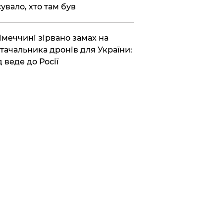
сувало, хто там був
Німеччині зірвано замах на
тачальника дронів для України:
д веде до Росії