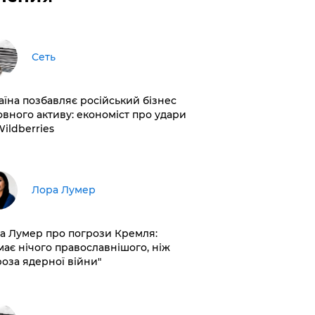
Сеть
раїна позбавляє російський бізнес
овного активу: економіст про удари
Wildberries
​Лора Лумер
а Лумер про погрози Кремля:
має нічого православнішого, ніж
роза ядерної війни"