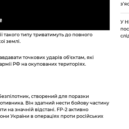
з’я
​У 
пос
ї такого типу триватимуть до повного
слі
ої землі.
вдавати точкових ударів об'єктам, які
рмії РФ на окупованих територіях.
 безпілотник, створений для поразки
ротивника. Він здатний нести бойову частину
яти на значній відстані. FP-2 активно
ни України в операціях проти російських