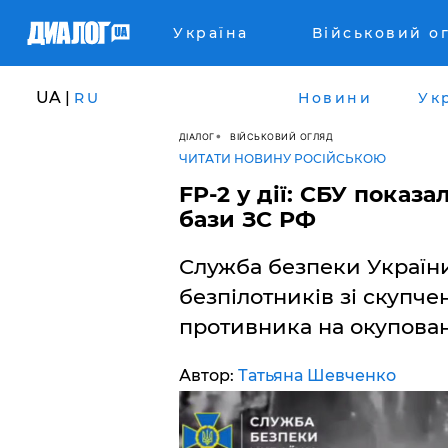
Україна
Військовий о
UA |
RU
Новини
Ук
ДІАЛОГ
ВІЙСЬКОВИЙ ОГЛЯД
ЧИТАТИ НОВИНУ РОСІЙСЬКОЮ
FP-2 у дії: СБУ показа
бази ЗС РФ
Служба безпеки України
безпілотників зі скупче
противника на окупован
Автор:
Татьяна Шевченко