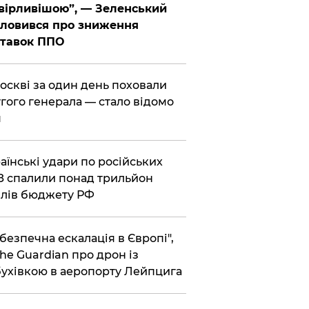
вірливішою”, — Зеленський
ловився про зниження
ставок ППО
Москві за один день поховали
гого генерала — стало відомо
я
раїнські удари по російських
 спалили понад трильйон
лів бюджету РФ
ебезпечна ескалація в Європі",
he Guardian про дрон із
ухівкою в аеропорту Лейпцига