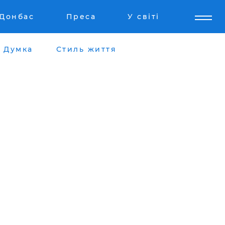
Донбас
Преса
У світі
Думка
Стиль життя