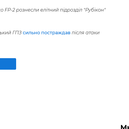
 FP-2 рознесли елітний підрозділ "Рубікон"
ський ГПЗ
сильно постраждав
після атаки
М