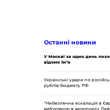
Останні новини
​У Москві за один день пох
відомо ім’я
​Українські удари по росій
рублів бюджету РФ
​"Небезпечна ескалація в Єв
вибухівкою в аеропорту Ле