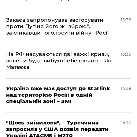
Закаєв запропонував застосувати
15:38
проти Путіна його ж "зброю",
закликавши "оголосити війну" Росії
На РФ насуваються дві важкі кризи,
15:33
восени буде вибухонебезпечно – Ян
Матвєєв
Україна вже має доступ до Starlink
14:39
над територією Росії: в одній
спеціальній зоні – ЗМІ
"Щось змінилося", – Туреччина
14:14
запросила у США дозвіл передати
Україні ATACMS і M270