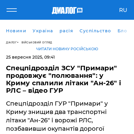
RU
Новини
Україна
расія
Суспільство
Блоги
ДІАЛОГ
ВІЙСЬКОВИЙ ОГЛЯД
ЧИТАТИ НОВИНУ РОСІЙСЬКОЮ
25 вересня 2025, 09:41
Спецпідрозділ ЗСУ "Примари"
продовжує "полювання": у
Криму спалили літаки "Ан-26" і
РЛС – відео ГУР
Спецпідрозділ ГУР "Примари" у
Криму знищив два транспортні
літаки "Ан-26" і ворожі РЛС,
позбавивши окупантів дорогої