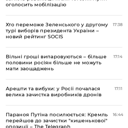
оголосить мобілізацію
Хто переможе Зеленського у другому
17:38
турі виборів президента України –
новий рейтинг SOCIS
Вільні гроші випаровуються – більше
17:14
половини росіян більше не можуть
мати заощаджень
Арешти та вибухи: у Росії почалася
17:11
велика зачистка виробників дронів
Параноя Путіна посилюється: Кремль
16:44
перейшов до зачистки "кишенькової"
опозиції – The Telegraph