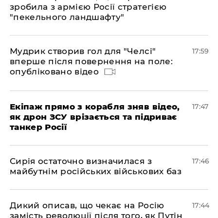
зробила з армією Росії стратегією
"пекельного ландшафту"
Мудрик створив гол для "Челсі"
17:59
вперше після повернення на поле:
опубліковано відео
Екіпаж прямо з корабля зняв відео,
17:47
як дрон ЗСУ врізається та підриває
танкер Росії
Сирія остаточно визначилася з
17:46
майбутнім російських військових баз
Дикий описав, що чекає на Росію
17:44
замість революції після того, як Путін