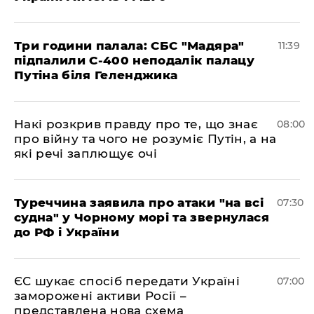
Три години палала: СБС "Мадяра"
11:39
підпалили С-400 неподалік палацу
Путіна біля Геленджика
Накі розкрив правду про те, що знає
08:00
про війну та чого не розуміє Путін, а на
які речі заплющує очі
Туреччина заявила про атаки "на всі
07:30
судна" у Чорному морі та звернулася
до РФ і України
ЄС шукає спосіб передати Україні
07:00
заморожені активи Росії –
представлена ​​нова схема