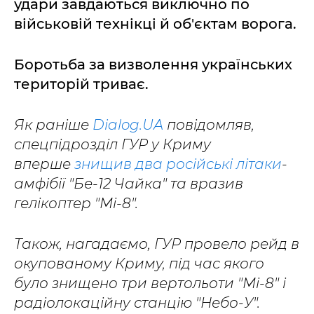
удари завдаються виключно по
військовій технікці й об'єктам ворога.
Боротьба за визволення українських
територій триває.
Як раніше
Dialog.UA
повідомляв,
спецпідрозділ ГУР у Криму
вперше
знищив два російські літаки
-
амфібії "Бе-12 Чайка" та вразив
гелікоптер "Мі-8".
Також, нагадаємо, ГУР провело рейд в
окупованому Криму, під час якого
було знищено три вертольоти "Мі-8" і
радіолокаційну станцію "Небо-У".