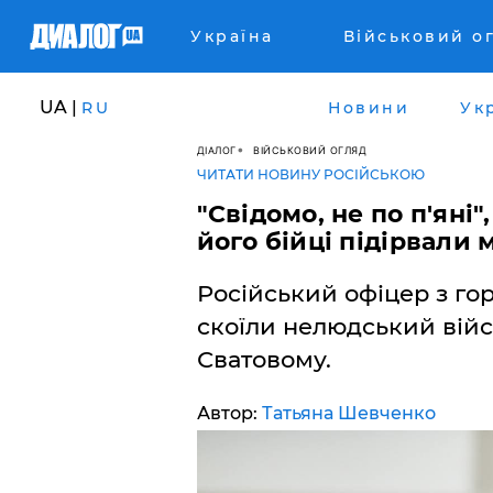
Україна
Військовий о
UA |
RU
Новини
Ук
ДІАЛОГ
ВІЙСЬКОВИЙ ОГЛЯД
ЧИТАТИ НОВИНУ РОСІЙСЬКОЮ
"Свідомо, не по п'яні"
його бійці підірвали
Російський офіцер з гор
скоїли нелюдський вій
Сватовому.
Автор:
Татьяна Шевченко