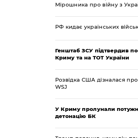
Мірошника про війну з Укр
РФ кидає українських війсь
Генштаб ЗСУ підтвердив по
Криму та на ТОТ України
Розвідка США дізналася про
WSJ
У Криму пролунали потужні
детонацію БК