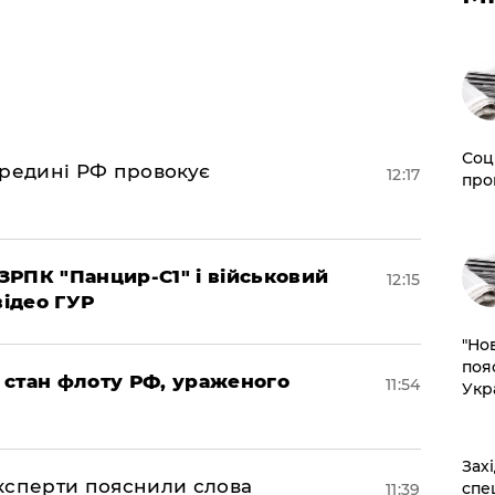
Соц
ередині РФ провокує
12:17
про
РПК "Панцир-С1" і військовий
12:15
відео ГУР
"Но
поя
 стан флоту РФ, ураженого
11:54
Укр
​За
експерти пояснили слова
спе
11:39