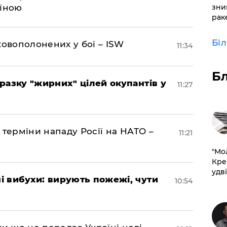
зни
аїною
рак
Бі
ковополонених у бої – ISW
11:34
Б
разку "жирних" цілей окупантів у
11:27
 терміни нападу Росії на НАТО –
11:21
​"М
Кре
удві
 вибухи: вирують пожежі, чути
10:54