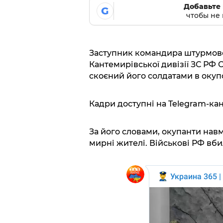
Добавьте 
G
чтобы не 
Заступник командира штурмовог
Кантемирівської дивізії ЗС РФ 
скоєний його солдатами в окуп
Кадри доступні на Telegram-кан
За його словами, окупанти нав
мирні жителі. Військові РФ вби