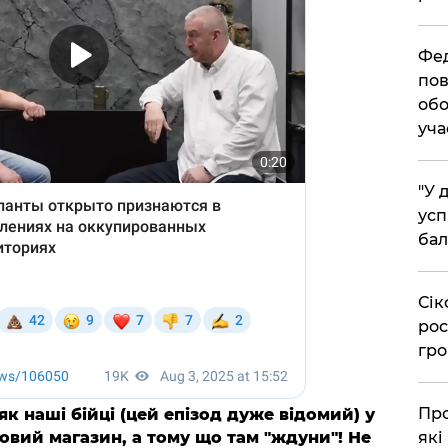
​Фе
пов
обо
уча
​"У
усп
бал
​Сі
рос
гро
​Пр
 як наші бійці (цей епізод дуже відомий) у
які
овий магазин, а тому що там "ждуни"! Не