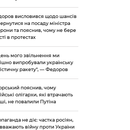
доров висловився щодо шансів
ернутися на посаду міністра
рони та пояснив, чому не бере
сті в протестах
 день мого звільнення ми
ішно випробували українську
істичну ракету", — Федоров
корський пояснив, чому
ійські олігархи, які втрачають
ші, не повалили Путіна
опаганда не діє: частка росіян,
 вважають війну проти України