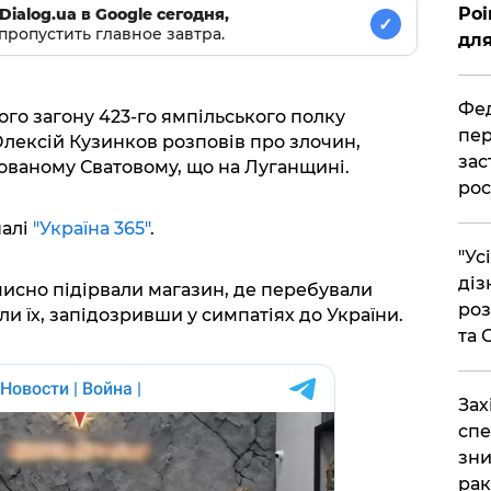
Poi
Dialog.ua в Google сегодня,
✓
пропустить главное завтра.
для
Фед
о загону 423-го ямпільського полку
пер
Олексій Кузинков розповів про злочин,
зас
ованому Сватовому, що на Луганщині.
рос
алі
"Україна 365"
.
"Ус
діз
мисно підірвали магазин, де перебували
роз
ли їх, запідозривши у симпатіях до України.
та
​За
спе
зни
рак