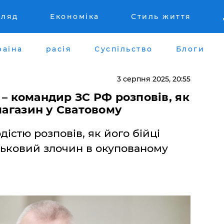
гляд
Економіка
Стиль життя
раїна
расія
Суспільство
Блоги
3 серпня 2025, 20:55
, – командир ЗС РФ розповів, як
 магазин у Сватовому
дістю розповів, як його бійці
ськовий злочин в окупованому