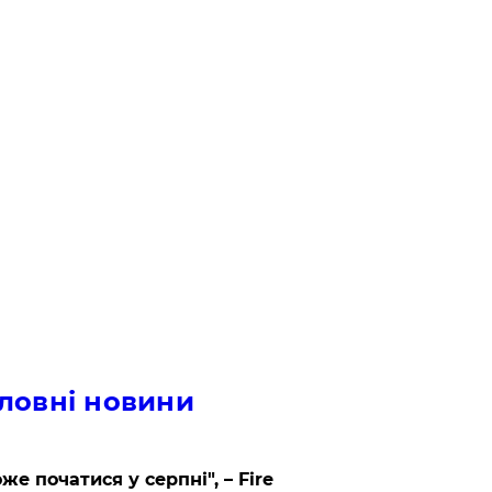
ловні новини
же початися у серпні", – Fire