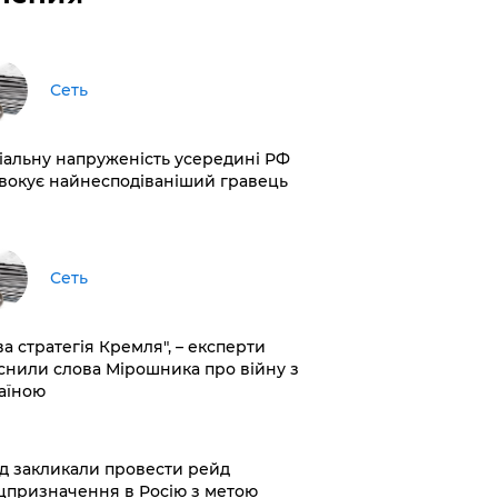
Сеть
іальну напруженість усередині РФ
вокує найнесподіваніший гравець
Сеть
ва стратегія Кремля", – експерти
снили слова Мірошника про війну з
аїною
хід закликали провести рейд
цпризначення в Росію з метою