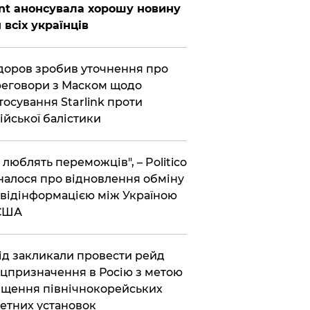
nt анонсувала хорошу новину
 всіх українців
оров зробив уточнення про
еговори з Маском щодо
тосування Starlink проти
ійської балістики
і люблять переможців", – Politico
налося про відновлення обміну
відінформацією між Україною
 США
хід закликали провести рейд
цпризначення в Росію з метою
щення північнокорейських
етних установок