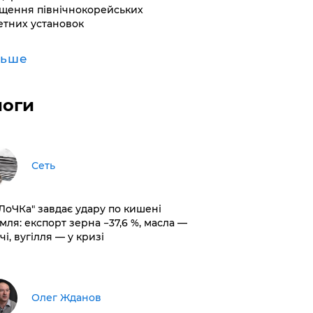
щення північнокорейських
етних установок
льше
логи
Сеть
оЛоЧКа" завдає удару по кишені
мля: експорт зерна −37,6 %, масла —
чі, вугілля — у кризі
Олег Жданов