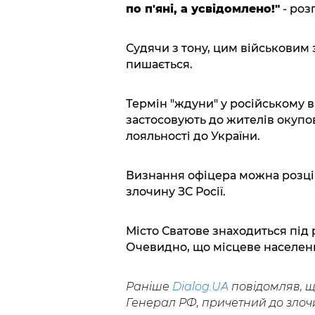
по п'яні, а усвідомлено!"
- роз
Судячи з тону, цим військовим
пишається.
Термін "ждуни" у російському 
застосовують до жителів окупо
лояльності до України.
Визнання офіцера можна розці
злочину ЗС Росії.
Місто Сватове знаходиться під 
Очевидно, що місцеве населення
Раніше
Dialog.UA
повідомляв, що
Генерал РФ, причетний до злочи