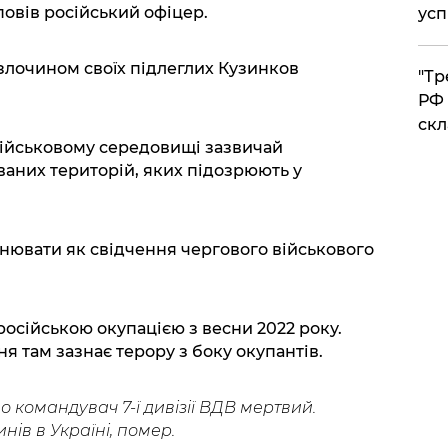
повів російський офіцер.
усп
 злочином своїх підлеглих Кузинков
​"Т
РФ 
скл
військовому середовищі зазвичай
ваних територій, яких підозрюють у
нювати як свідчення чергового військового
російською окупацією з весни 2022 року.
 там зазнає терору з боку окупантів.
 командувач 7-ї дивізії ВДВ мертвий.
нів в Україні, помер.