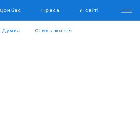
Донбас
Преса
У світі
Думка
Стиль життя