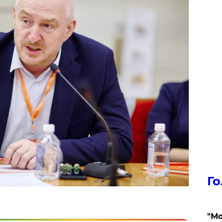
Го
"Мо