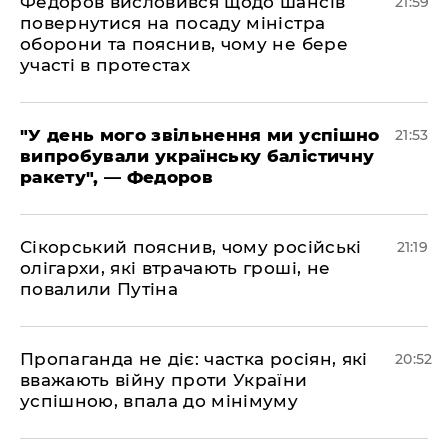
​Федоров висловився щодо шансів
21:59
повернутися на посаду міністра
оборони та пояснив, чому не бере
участі в протестах
​"У день мого звільнення ми успішно
21:53
випробували українську балістичну
ракету", — Федоров
​Сікорський пояснив, чому російські
21:19
олігархи, які втрачають гроші, не
повалили Путіна
​Пропаганда не діє: частка росіян, які
20:52
вважають війну проти України
успішною, впала до мінімуму