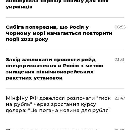
анонсувала хорошу новину для всіх
українців
Сибіга попередив, що Росія у
06:55
Чорному морі намагається повторити
події 2022 року
​Захід закликали провести рейд
23:31
спецпризначення в Росію з метою
знищення північнокорейських
ракетних установок
​Мінфіну РФ довелося розпочати "тиск
22:47
на рубль" через зростання курсу
долара: "Це погана новина для рубля"