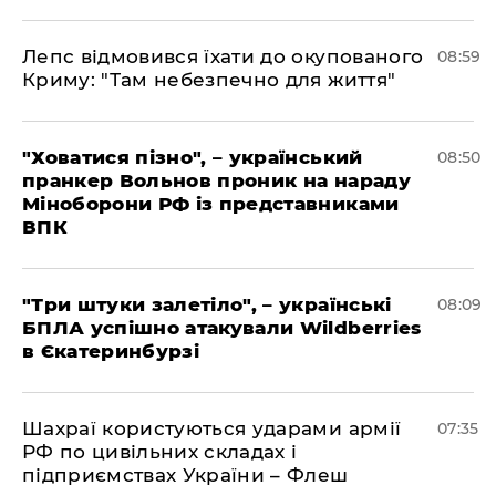
Лепс відмовився їхати до окупованого
08:59
Криму: "Там небезпечно для життя"
"Ховатися пізно", – український
08:50
пранкер Вольнов проник на нараду
Міноборони РФ із представниками
ВПК
"Три штуки залетіло", – українські
08:09
БПЛА успішно атакували Wildberries
в Єкатеринбурзі
Шахраї користуються ударами армії
07:35
РФ по цивільних складах і
підприємствах України – Флеш