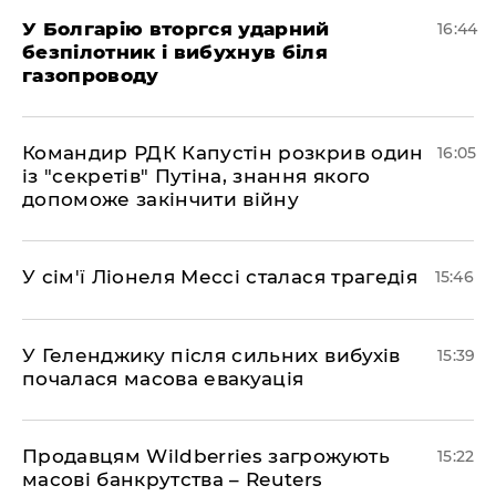
У Болгарію вторгся ударний
16:44
безпілотник і вибухнув біля
газопроводу
Командир РДК Капустін розкрив один
16:05
із "секретів" Путіна, знання якого
допоможе закінчити війну
У сім'ї Ліонеля Мессі сталася трагедія
15:46
У Геленджику після сильних вибухів
15:39
почалася масова евакуація
Продавцям Wildberries загрожують
15:22
масові банкрутства – Reuters