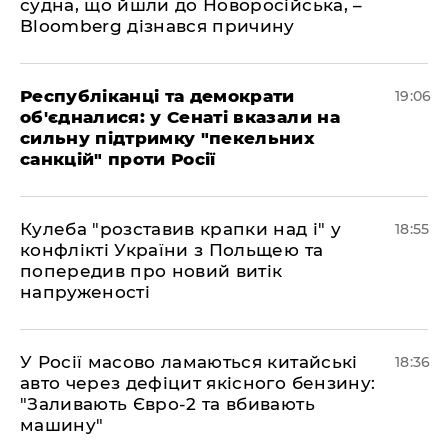
судна, що йшли до Новоросійська, –
Bloomberg дізнався причину
Республіканці та демократи
19:06
об'єдналися: у Сенаті вказали на
сильну підтримку "пекельних
санкцій" проти Росії
Кулеба "розставив крапки над і" у
18:55
конфлікті України з Польщею та
попередив про новий витік
напруженості
У Росії масово ламаються китайські
18:36
авто через дефіцит якісного бензину:
"Заливають Євро-2 та вбивають
машину"