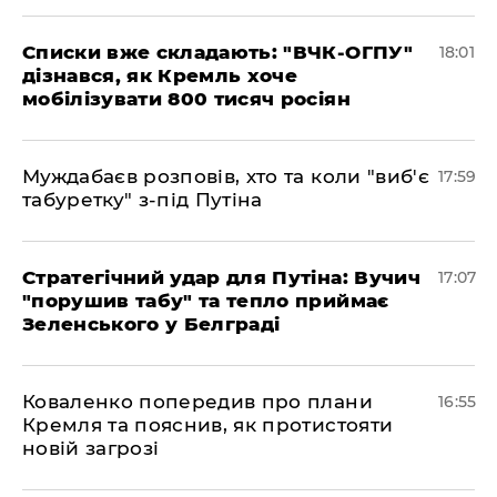
Списки вже складають: "ВЧК-ОГПУ"
18:01
дізнався, як Кремль хоче
мобілізувати 800 тисяч росіян
Муждабаєв розповів, хто та коли "виб'є
17:59
табуретку" з-під Путіна
Стратегічний удар для Путіна: Вучич
17:07
"порушив табу" та тепло приймає
Зеленського у Белграді
Коваленко попередив про плани
16:55
Кремля та пояснив, як протистояти
новій загрозі