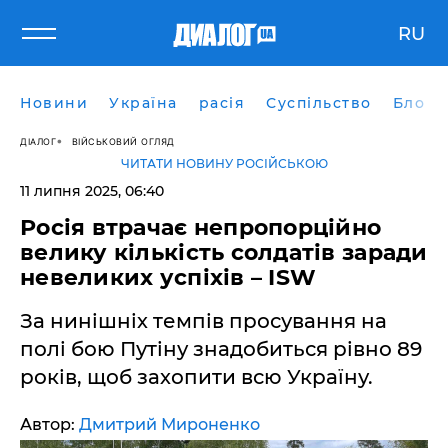
RU
Новини
Україна
расія
Суспільство
Блоги
ДІАЛОГ
ВІЙСЬКОВИЙ ОГЛЯД
ЧИТАТИ НОВИНУ РОСІЙСЬКОЮ
11 липня 2025, 06:40
Росія втрачає непропорційно
велику кількість солдатів заради
невеликих успіхів – ISW
За нинішніх темпів просування на
полі бою Путіну знадобиться рівно 89
років, щоб захопити всю Україну.
Автор:
Дмитрий Мироненко