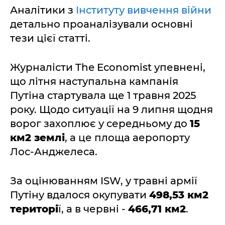
Аналітики з
Інституту вивчення війни
детально проаналізували основні
тези цієї статті.
Журналісти The Economist упевнені,
що літня наступальна кампанія
Путіна стартувала ще 1 травня 2025
року. Щодо ситуації на 9 липня щодня
ворог захоплює у середньому до
15
км2 землі
, а це площа аеропорту
Лос-Анджелеса.
За оцінюванням ISW, у травні армії
Путіну вдалося окупувати
498,53 км2
територі
ї, а в червні -
466,71 км2
.