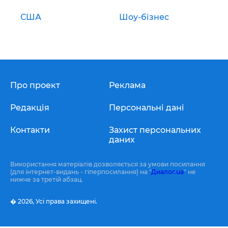
США
Шоу-бізнес
Про проект
Реклама
Редакція
Персональні дані
Контакти
Захист персональних
даних
Використання матеріалів дозволяється за умови посилання
(для інтернет-видань - гіперпосилання) на "
Диалог.ua
" не
нижче за третій абзац.
� 2026,
Усі права захищені.