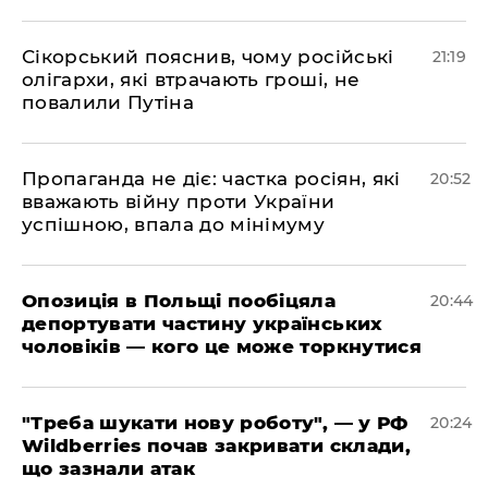
​Сікорський пояснив, чому російські
21:19
олігархи, які втрачають гроші, не
повалили Путіна
​Пропаганда не діє: частка росіян, які
20:52
вважають війну проти України
успішною, впала до мінімуму
​Опозиція в Польщі пообіцяла
20:44
депортувати частину українських
чоловіків — кого це може торкнутися
​"Треба шукати нову роботу", — у РФ
20:24
Wildberries почав закривати склади,
що зазнали атак