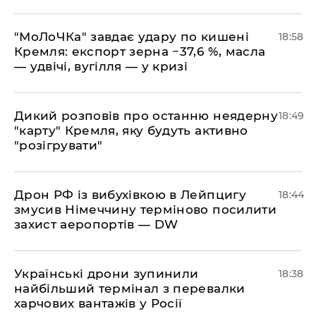
​"МоЛоЧКа" завдає удару по кишені
18:58
Кремля: експорт зерна −37,6 %, масла
— удвічі, вугілля — у кризі
​Дикий розповів про останню неядерну
18:49
"карту" Кремля, яку будуть активно
"розігрувати"
​Дрон РФ із вибухівкою в Лейпцигу
18:44
змусив Німеччину терміново посилити
захист аеропортів — DW
​Українські дрони зупинили
18:38
найбільший термінал з перевалки
харчових вантажів у Росії