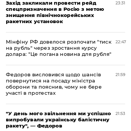
​Захід закликали провести рейд
23:31
спецпризначення в Росію з метою
знищення північнокорейських
ракетних установок
​Мінфіну РФ довелося розпочати "тиск
22:47
на рубль" через зростання курсу
долара: "Це погана новина для рубля"
​Федоров висловився щодо шансів
21:59
повернутися на посаду міністра
оборони та пояснив, чому не бере
участі в протестах
​"У день мого звільнення ми успішно
21:53
випробували українську балістичну
ракету", — Федоров