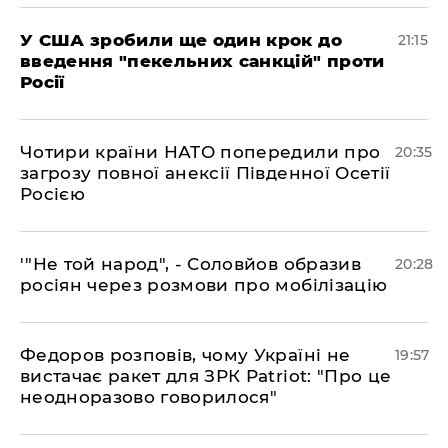
​У США зробили ще один крок до
21:15
введення "пекельних санкцій" проти
Росії
​Чотири країни НАТО попередили про
20:35
загрозу повної анексії Південної Осетії
Росією
​'"Не той народ", - Соловйов образив
20:28
росіян через розмови про мобілізацію
​Федоров розповів, чому Україні не
19:57
вистачає ракет для ЗРК Patriot: "Про це
неодноразово говорилося"