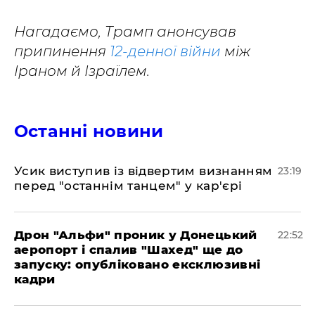
Нагадаємо, Трамп анонсував
припинення
12-денної війни
між
Іраном й Ізраїлем.
Останні новини
​Усик виступив із відвертим визнанням
23:19
перед "останнім танцем" у кар'єрі
​Дрон "Альфи" проник у Донецький
22:52
аеропорт і спалив "Шахед" ще до
запуску: опубліковано ексклюзивні
кадри