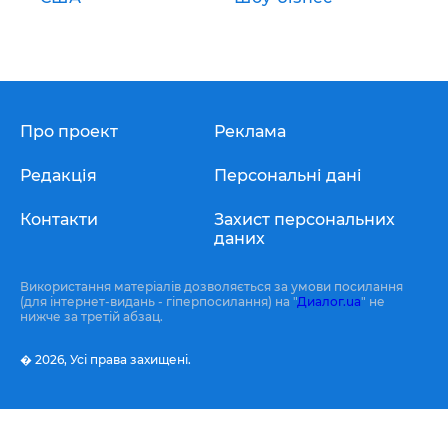
Про проект
Реклама
Редакція
Персональні дані
Контакти
Захист персональних
даних
Використання матеріалів дозволяється за умови посилання
(для інтернет-видань - гіперпосилання) на "
Диалог.ua
" не
нижче за третій абзац.
� 2026,
Усі права захищені.