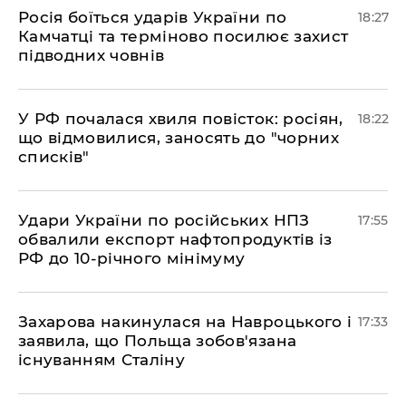
​Росія боїться ударів України по
18:27
Камчатці та терміново посилює захист
підводних човнів
​У РФ почалася хвиля повісток: росіян,
18:22
що відмовилися, заносять до "чорних
списків"
​Удари України по російських НПЗ
17:55
обвалили експорт нафтопродуктів із
РФ до 10-річного мінімуму
​Захарова накинулася на Навроцького і
17:33
заявила, що Польща зобов'язана
існуванням Сталіну