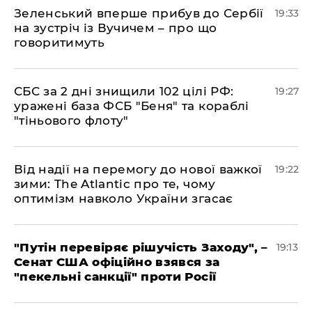
​Зеленський вперше прибув до Сербії
19:33
на зустріч із Вучичем – про що
говоритимуть
​СБС за 2 дні знищили 102 цілі РФ:
19:27
уражені база ФСБ "Беня" та кораблі
"тіньового флоту"
​Від надії на перемогу до нової важкої
19:22
зими: The Atlantic про те, чому
оптимізм навколо України згасає
​"Путін перевіряє рішучість Заходу", –
19:13
Сенат США офіційно взявся за
"пекельні санкції" проти Росії