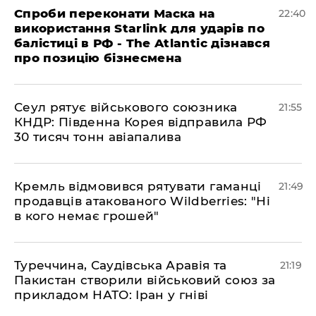
​Спроби переконати Маска на
22:40
використання Starlink для ударів по
балістиці в РФ - The Atlantic дізнався
про позицію бізнесмена
​Сеул рятує військового союзника
21:55
КНДР: Південна Корея відправила РФ
30 тисяч тонн авіапалива
​Кремль відмовився рятувати гаманці
21:49
продавців атакованого Wildberries: "Ні
в кого немає грошей"
​Туреччина, Саудівська Аравія та
21:19
Пакистан створили військовий союз за
прикладом НАТО: Іран у гніві