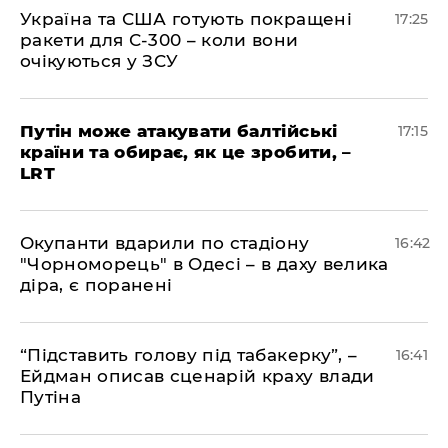
​Україна та США готують покращені
17:25
ракети для С-300 – коли вони
очікуються у ЗСУ
​Путін може атакувати балтійські
17:15
країни та обирає, як це зробити, –
LRT
​Окупанти вдарили по стадіону
16:42
"Чорноморець" в Одесі – в даху велика
діра, є поранені
​“Підставить голову під табакерку”, –
16:41
Ейдман описав сценарій краху влади
Путіна