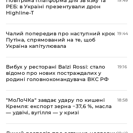
​Повітряна платформа для зв’язку та
19:49
РЕБ: в Україні презентували дрон
Highline-T
​Чалий попередив про наступний крок
19:44
Путіна, спрямований на те, щоб
Україна капітулювала
​Вибух у ресторані Balzi Rossi: стало
19:16
відомо про нових постраждалих у
родині головнокомандувача ВКС РФ
​"МоЛоЧКа" завдає удару по кишені
18:58
Кремля: експорт зерна −37,6 %, масла
— удвічі, вугілля — у кризі