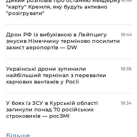
​Дикий розповів про останню неядерну
18:49
"карту" Кремля, яку будуть активно
"розігрувати"
​Дрон РФ із вибухівкою в Лейпцигу
18:44
змусив Німеччину терміново посилити
захист аеропортів — DW
​Українські дрони зупинили
18:38
найбільший термінал з перевалки
харчових вантажів у Росії
​У боях із ЗСУ в Курській області
18:34
загинули понад 70 російських
строковиків — росЗМІ
Більше