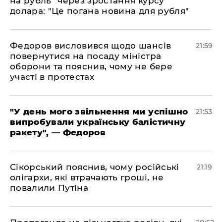
на рубль" через зростання курсу
долара: "Це погана новина для рубля"
​Федоров висловився щодо шансів
21:59
повернутися на посаду міністра
оборони та пояснив, чому не бере
участі в протестах
​"У день мого звільнення ми успішно
21:53
випробували українську балістичну
ракету", — Федоров
​Сікорський пояснив, чому російські
21:19
олігархи, які втрачають гроші, не
повалили Путіна