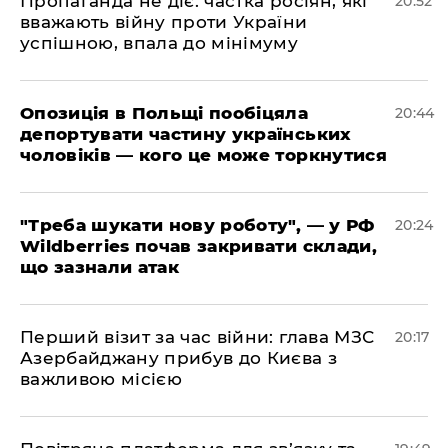
​Пропаганда не діє: частка росіян, які
20:52
вважають війну проти України
успішною, впала до мінімуму
​Опозиція в Польщі пообіцяла
20:44
депортувати частину українських
чоловіків — кого це може торкнутися
​"Треба шукати нову роботу", — у РФ
20:24
Wildberries почав закривати склади,
що зазнали атак
​Перший візит за час війни: глава МЗС
20:17
Азербайджану прибув до Києва з
важливою місією