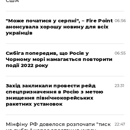
США
"Може початися у серпні", – Fire Point
06:56
анонсувала хорошу новину для всіх
українців
Сибіга попередив, що Росія у
06:55
Чорному морі намагається повторити
події 2022 року
​Захід закликали провести рейд
23:31
спецпризначення в Росію з метою
знищення північнокорейських
ракетних установок
​Мінфіну РФ довелося розпочати "тиск
22:47