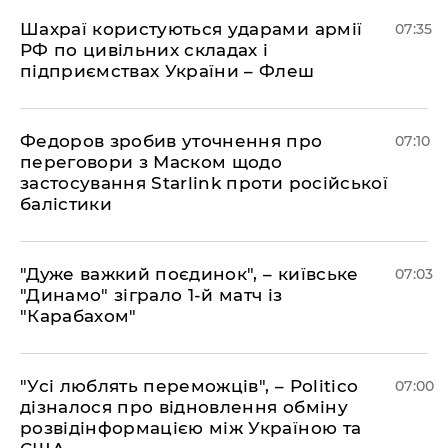
Шахраї користуються ударами армії
07:35
РФ по цивільних складах і
підприємствах України – Флеш
Федоров зробив уточнення про
07:10
переговори з Маском щодо
застосування Starlink проти російської
балістики
"Дуже важкий поєдинок", – київське
07:03
"Динамо" зіграло 1-й матч із
"Карабахом"
"Усі люблять переможців", – Politico
07:00
дізналося про відновлення обміну
розвідінформацією між Україною та