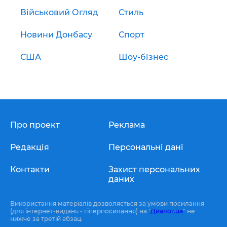
Військовий Огляд
Стиль
Новини Донбасу
Спорт
США
Шоу-бізнес
Про проект
Реклама
Редакція
Персональні дані
Контакти
Захист персональних
даних
Використання матеріалів дозволяється за умови посилання
(для інтернет-видань - гіперпосилання) на "
Диалог.ua
" не
нижче за третій абзац.