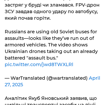
застряг у бруді чи зламався. FPV-дрон
ЗСУ завдав одного удару по автобусу,
який почав горіти.
Russians are using old Soviet buses for
assaults—looks like they’ve run out of
armored vehicles. The video shows
Ukrainian drones taking out an already
battered "assault bus."
pic.twitter.com/jwd8TWXLRl
— WarTranslated (@wartranslated)
April
27, 2025
Аналітик Якуб Яновський заявив, що
цивільні транспортні засоби на лінії