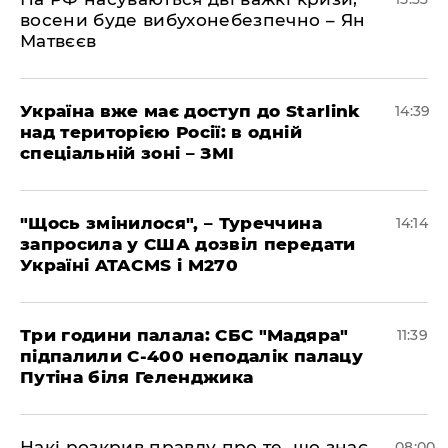
восени буде вибухонебезпечно – Ян
Матвєєв
Україна вже має доступ до Starlink
14:39
над територією Росії: в одній
спеціальній зоні – ЗМІ
"Щось змінилося", – Туреччина
14:14
запросила у США дозвіл передати
Україні ATACMS і M270
Три години палала: СБС "Мадяра"
11:39
підпалили С-400 неподалік палацу
Путіна біля Геленджика
Накі розкрив правду про те, що знає
08:00