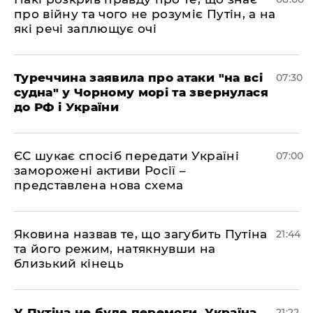
про війну та чого не розуміє Путін, а на
які речі заплющує очі
Туреччина заявила про атаки "на всі
07:30
судна" у Чорному морі та звернулася
до РФ і України
ЄС шукає спосіб передати Україні
07:00
заморожені активи Росії –
представлена ​​нова схема
Яковина назвав те, що загубить Путіна
21:44
та його режим, натякнувши на
близький кінець
У Путіна не буде перемоги, Україна
21:22