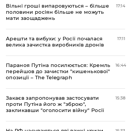
Вільні гроші випаровуються – більше
17:14
половини росіян більше не можуть
мати заощаджень
Арешти та вибухи: у Росії почалася
17:11
велика зачистка виробників дронів
Параноя Путіна посилюється: Кремль
16:44
перейшов до зачистки "кишенькової"
опозиції – The Telegraph
Закаєв запропонував застосувати
15:38
проти Путіна його ж "зброю",
закликавши "оголосити війну" Росії
На РФ насуваються дві важкі кризи,
15:33