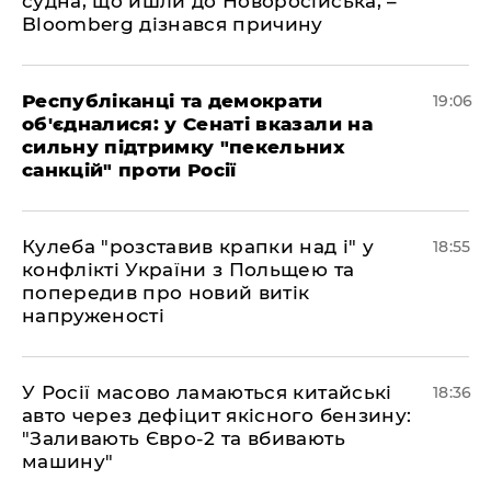
судна, що йшли до Новоросійська, –
Bloomberg дізнався причину
Республіканці та демократи
19:06
об'єдналися: у Сенаті вказали на
сильну підтримку "пекельних
санкцій" проти Росії
Кулеба "розставив крапки над і" у
18:55
конфлікті України з Польщею та
попередив про новий витік
напруженості
У Росії масово ламаються китайські
18:36
авто через дефіцит якісного бензину:
"Заливають Євро-2 та вбивають
машину"