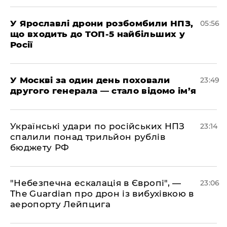
У Ярославлі дрони розбомбили НПЗ,
05:56
що входить до ТОП-5 найбільших у
Росії
​У Москві за один день поховали
23:49
другого генерала — стало відомо ім’я
​Українські удари по російських НПЗ
23:14
спалили понад трильйон рублів
бюджету РФ
​"Небезпечна ескалація в Європі", —
23:06
The Guardian про дрон із вибухівкою в
аеропорту Лейпцига