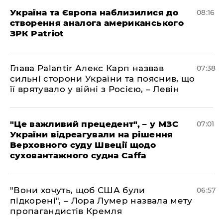
Україна та Європа наблизилися до
08:16
створення аналога американського
ЗРК Patriot
Глава Palantir Алекс Карп назвав
07:38
сильні сторони України та пояснив, що
її врятувало у війні з Росією, – Левін
"Це важливий прецедент", – у МЗС
07:01
України відреагували на рішення
Верховного суду Швеції щодо
суховантажного судна Caffa
"Вони хочуть, щоб США були
06:57
підкорені", – Лора Лумер назвала мету
пропагандистів Кремля