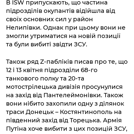
В ISW припускають, що частина
підрозділів окупантів відійшла від
своїх основних сил у район
Нелипівки. Однак при цьому вони не
змогли утриматися на новій позиції
та були вибиті звідти ЗСУ.
Також ряд Z-пабліків писав про те, що
12 і 13 квітня підрозділи 68-го
танкового полку та 20-та
мотострілецька дивізія просунулися
на захід від Пантелеймонівки. Також
вони нібито захопили одну з ділянок
траси Донецьк – Костянтинополь на
південний захід від Торецька. Армія
Путіна хоче вибити з цих позицій ЗСУ,