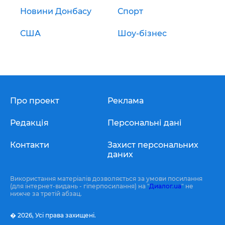
Новини Донбасу
Спорт
США
Шоу-бізнес
Про проект
Реклама
Редакція
Персональні дані
Контакти
Захист персональних
даних
Використання матеріалів дозволяється за умови посилання
(для інтернет-видань - гіперпосилання) на "
Диалог.ua
" не
нижче за третій абзац.
� 2026,
Усі права захищені.