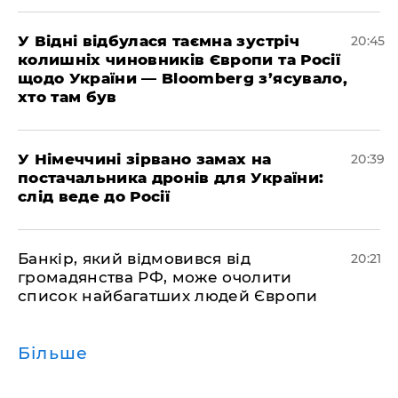
​У Відні відбулася таємна зустріч
20:45
колишніх чиновників Європи та Росії
щодо України — Bloomberg з’ясувало,
хто там був
​У Німеччині зірвано замах на
20:39
постачальника дронів для України:
слід веде до Росії
​Банкір, який відмовився від
20:21
громадянства РФ, може очолити
список найбагатших людей Європи
Більше