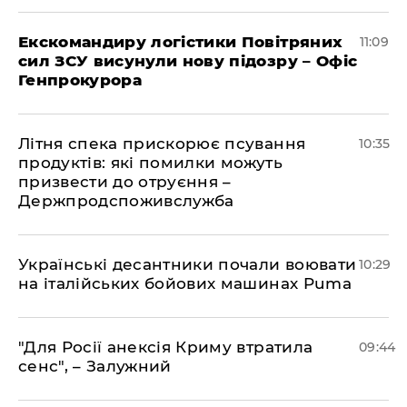
Екскомандиру логістики Повітряних
11:09
сил ЗСУ висунули нову підозру – Офіс
Генпрокурора
Літня спека прискорює псування
10:35
продуктів: які помилки можуть
призвести до отруєння –
Держпродспоживслужба
Українські десантники почали воювати
10:29
на італійських бойових машинах Puma
"Для Росії анексія Криму втратила
09:44
сенс", – Залужний