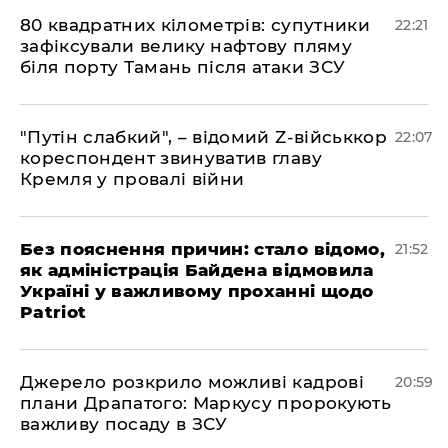
​80 квадратних кілометрів: супутники
22:21
зафіксували велику нафтову пляму
біля порту Тамань після атаки ЗСУ
"Путін слабкий", – відомий Z-військкор
22:07
кореспондент звинуватив главу
Кремля у провалі війни
​Без пояснення причин: стало відомо,
21:52
як адміністрація Байдена відмовила
Україні у важливому проханні щодо
Patriot
​Джерело розкрило можливі кадрові
20:59
плани Драпатого: Маркусу пророкують
важливу посаду в ЗСУ