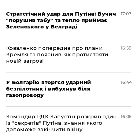
Стратегічний удар для Путіна: Вучич
17:07
"порушив табу" та тепло приймає
Зеленського у Белграді
Коваленко попередив про плани
16:55
Кремля та пояснив, як протистояти
новій загрозі
У Болгарію вторгся ударний
16:44
безпілотник і вибухнув біля
газопроводу
Командир РДК Капустін розкрив один
16:05
із "секретів" Путіна, знання якого
допоможе закінчити війну