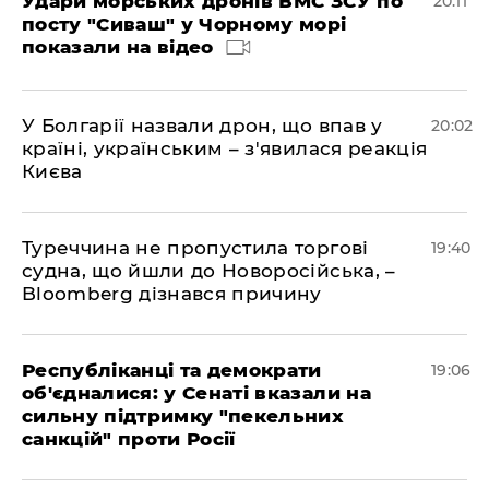
Удари морських дронів ВМС ЗСУ по
20:11
посту "Сиваш" у Чорному морі
показали на відео
У Болгарії назвали дрон, що впав у
20:02
країні, українським – з'явилася реакція
Києва
Туреччина не пропустила торгові
19:40
судна, що йшли до Новоросійська, –
Bloomberg дізнався причину
Республіканці та демократи
19:06
об'єдналися: у Сенаті вказали на
сильну підтримку "пекельних
санкцій" проти Росії