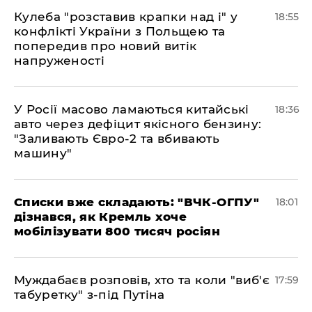
Кулеба "розставив крапки над і" у
18:55
конфлікті України з Польщею та
попередив про новий витік
напруженості
У Росії масово ламаються китайські
18:36
авто через дефіцит якісного бензину:
"Заливають Євро-2 та вбивають
машину"
Списки вже складають: "ВЧК-ОГПУ"
18:01
дізнався, як Кремль хоче
мобілізувати 800 тисяч росіян
Муждабаєв розповів, хто та коли "виб'є
17:59
табуретку" з-під Путіна