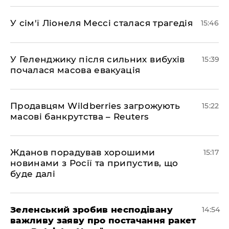
У сім'ї Ліонеля Мессі сталася трагедія
15:46
У Геленджику після сильних вибухів
15:39
почалася масова евакуація
Продавцям Wildberries загрожують
15:22
масові банкрутства – Reuters
Жданов порадував хорошими
15:17
новинами з Росії та припустив, що
буде далі
Зеленський зробив несподівану
14:54
важливу заяву про постачання ракет