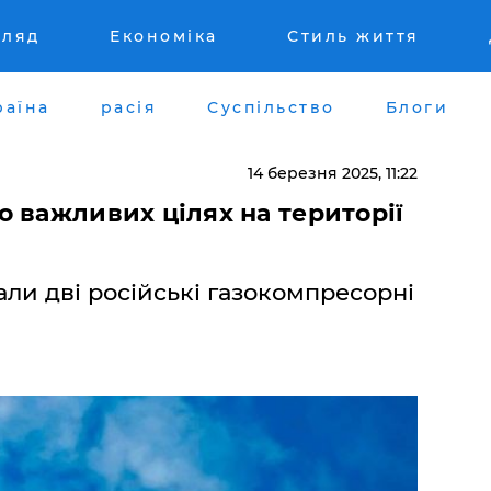
гляд
Економіка
Стиль життя
раїна
расія
Суспільство
Блоги
14 березня 2025, 11:22
 важливих цілях на території
али дві російські газокомпресорні