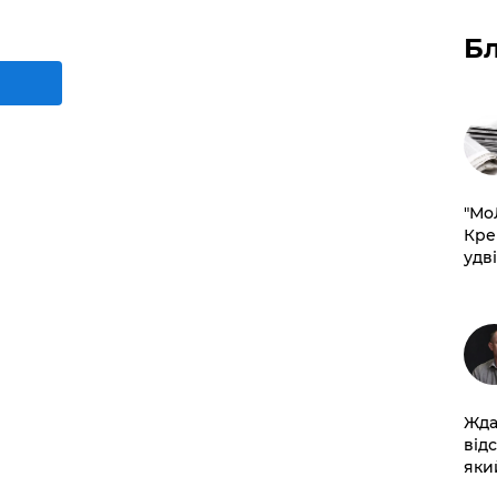
Б
​"М
Кре
удві
Жда
від
який