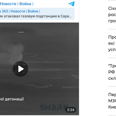
​Сі
рос
гро
​Пр
які
усп
​"Т
РФ 
скл
​Пе
МЗС
Киє