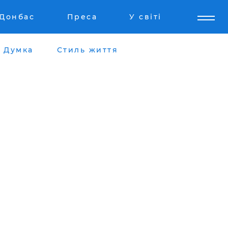
Донбас
Преса
У світі
Думка
Стиль життя