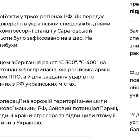
тра
під
б'єкти у трьох регіонах РФ. Як передає
джерело в українській спецслужбі, днями
​За
омпресорні станції у Саратовській і
оти було зафіксовано на відео. На
спе
вибухи.
зни
рак
цем зберігання ракет "С-300", "С-400" на
тонація боєприпасів, які російська армія
​Фе
ем ППО, а й для завдання ударів по
пов
них з РФ українських містах.
обо
уча
 операції на ворожій території зменшили
ової машини РФ, бойовий потенціал її армії,
​"У
дині країни-агресора та підвищили втому її
усп
ійни з Україною.
бал