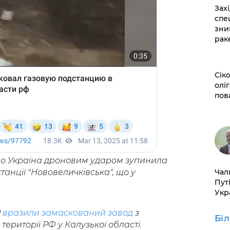
​За
спе
зни
рак
​Сі
оліг
пов
що Україна дроновим ударом зупинила
​Ча
анції "Нововеличківська", що у
Пут
Укр
Р
вразили замаскований завод
з
Бі
риторії РФ у Калузької області.