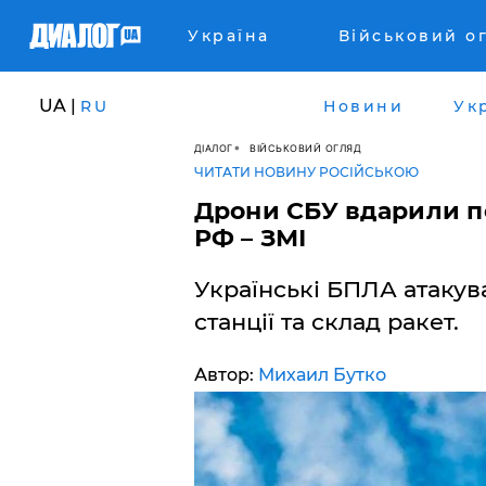
Україна
Військовий о
UA |
RU
Новини
Ук
ДІАЛОГ
ВІЙСЬКОВИЙ ОГЛЯД
ЧИТАТИ НОВИНУ РОСІЙСЬКОЮ
Дрони СБУ вдарили по
РФ – ЗМІ
Українські БПЛА атакув
станції та склад ракет.
Автор:
Михаил Бутко