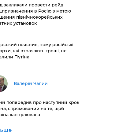
хід закликали провести рейд
цпризначення в Росію з метою
щення північнокорейських
етних установок
корський пояснив, чому російські
архи, які втрачають гроші, не
алили Путіна
Валерій Чалий
лий попередив про наступний крок
іна, спрямований на те, щоб
аїна капітулювала
льше