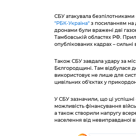
СБУ атакувала безпілотниками о
"РБК-Україна"
з посиланням на 
дронами були вражені дві газок
Тамбовській областях РФ. Приль
опублікованих кадрах – сильні 
Також СБУ завдала удару за міс
Бєлгородщині. Там відбулася де
використовує не лише для сист
цивільних об'єктах у прикордон
У СБУ зазначили, що ці успішні
можливість фінансування військ
а також створили напругу всере
населення від невиправданої в