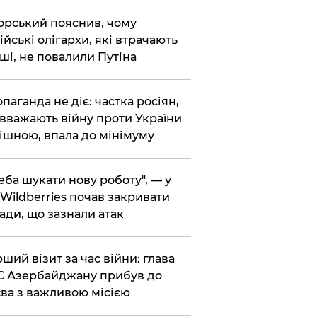
корський пояснив, чому
ійські олігархи, які втрачають
ші, не повалили Путіна
опаганда не діє: частка росіян,
 вважають війну проти України
ішною, впала до мінімуму
реба шукати нову роботу", — у
Wildberries почав закривати
ади, що зазнали атак
рший візит за час війни: глава
 Азербайджану прибув до
ва з важливою місією