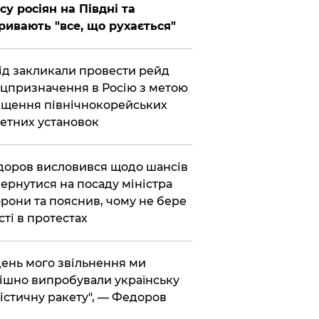
су росіян на Півдні та
ривають "все, що рухається"
хід закликали провести рейд
цпризначення в Росію з метою
щення північнокорейських
етних установок
доров висловився щодо шансів
ернутися на посаду міністра
рони та пояснив, чому не бере
сті в протестах
 день мого звільнення ми
ішно випробували українську
істичну ракету", — Федоров