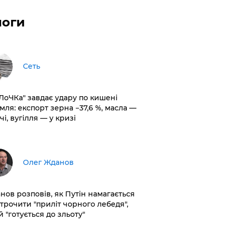
логи
Сеть
оЛоЧКа" завдає удару по кишені
мля: експорт зерна −37,6 %, масла —
чі, вугілля — у кризі
Олег Жданов
нов розповів, як Путін намагається
строчити "приліт чорного лебедя",
 "готується до зльоту"