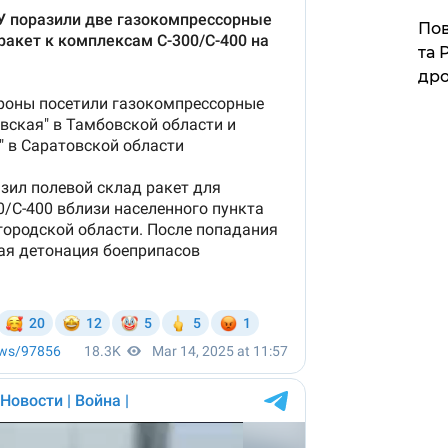
​По
та 
дро