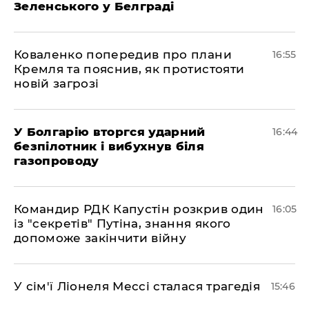
Зеленського у Белграді
Коваленко попередив про плани
16:55
Кремля та пояснив, як протистояти
новій загрозі
У Болгарію вторгся ударний
16:44
безпілотник і вибухнув біля
газопроводу
Командир РДК Капустін розкрив один
16:05
із "секретів" Путіна, знання якого
допоможе закінчити війну
У сім'ї Ліонеля Мессі сталася трагедія
15:46