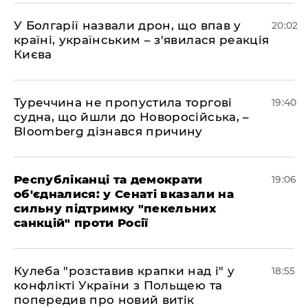
У Болгарії назвали дрон, що впав у
20:02
країні, українським – з'явилася реакція
Києва
Туреччина не пропустила торгові
19:40
судна, що йшли до Новоросійська, –
Bloomberg дізнався причину
Республіканці та демократи
19:06
об'єдналися: у Сенаті вказали на
сильну підтримку "пекельних
санкцій" проти Росії
Кулеба "розставив крапки над і" у
18:55
конфлікті України з Польщею та
попередив про новий витік