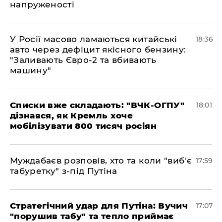
напруженості
У Росії масово ламаються китайські
18:36
авто через дефіцит якісного бензину:
"Заливають Євро-2 та вбивають
машину"
Списки вже складають: "ВЧК-ОГПУ"
18:01
дізнався, як Кремль хоче
мобілізувати 800 тисяч росіян
Муждабаєв розповів, хто та коли "виб'є
17:59
табуретку" з-під Путіна
Стратегічний удар для Путіна: Вучич
17:07
"порушив табу" та тепло приймає