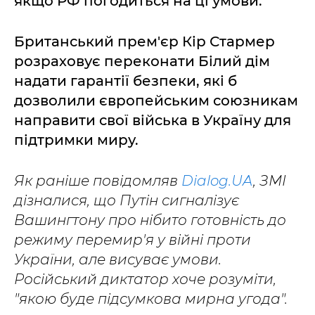
якщо РФ погодиться на ці умови.
Британський прем'єр Кір Стармер
розраховує переконати Білий дім
надати гарантії безпеки, які б
дозволили європейським союзникам
направити свої війська в Україну для
підтримки миру.
Як раніше повідомляв
Dialog.UA
, ЗМІ
дізналися, що Путін сигналізує
Вашингтону про нібито готовність до
режиму перемир'я у війні проти
України, але висуває умови.
Російський диктатор хоче розуміти,
"якою буде підсумкова мирна угода".