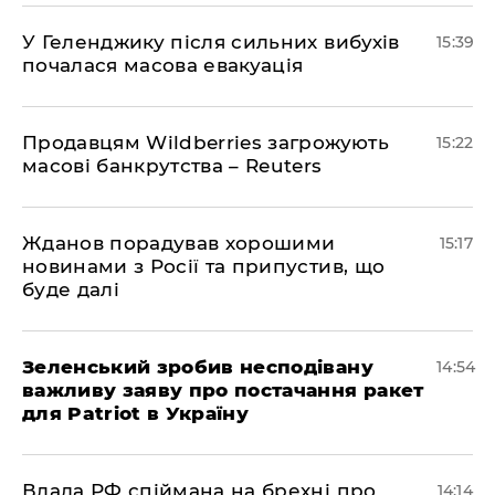
У Геленджику після сильних вибухів
15:39
почалася масова евакуація
Продавцям Wildberries загрожують
15:22
масові банкрутства – Reuters
Жданов порадував хорошими
15:17
новинами з Росії та припустив, що
буде далі
Зеленський зробив несподівану
14:54
важливу заяву про постачання ракет
для Patriot в Україну
Влада РФ спіймана на брехні про
14:14