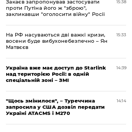
Закаєв запропонував застосувати
15:38
проти Путіна його ж "зброю",
закликавши "оголосити війну" Росії
На РФ насуваються дві важкі кризи,
15:33
восени буде вибухонебезпечно – Ян
Матвєєв
Україна вже має доступ до Starlink
14:39
над територією Росії: в одній
спеціальній зоні – ЗМІ
"Щось змінилося", – Туреччина
14:14
запросила у США дозвіл передати
Україні ATACMS і M270