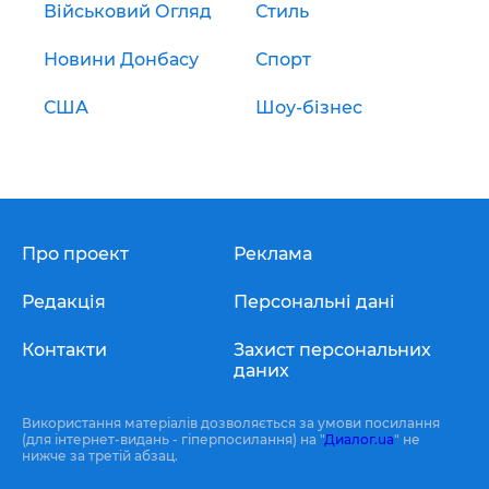
Військовий Огляд
Стиль
Новини Донбасу
Спорт
США
Шоу-бізнес
Про проект
Реклама
Редакція
Персональні дані
Контакти
Захист персональних
даних
Використання матеріалів дозволяється за умови посилання
(для інтернет-видань - гіперпосилання) на "
Диалог.ua
" не
нижче за третій абзац.