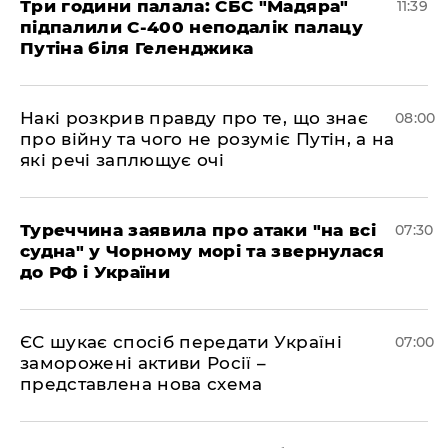
Три години палала: СБС "Мадяра"
11:39
підпалили С-400 неподалік палацу
Путіна біля Геленджика
Накі розкрив правду про те, що знає
08:00
про війну та чого не розуміє Путін, а на
які речі заплющує очі
Туреччина заявила про атаки "на всі
07:30
судна" у Чорному морі та звернулася
до РФ і України
ЄС шукає спосіб передати Україні
07:00
заморожені активи Росії –
представлена ​​нова схема