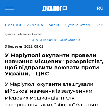
RU
Новини
Україна
расія
Суспільство
Блоги
ДІАЛОГ
ВІЙСЬКОВИЙ ОГЛЯД
ЧИТАТИ НОВИНУ РОСІЙСЬКОЮ
3 березня 2025, 09:05
У Маріуполі окупанти провели
навчання місцевих "резервістів",
щоб відправити воювати проти
України, – ЦНС
У Маріуполі окупанти влаштували
військові навчання із залученням
місцевих мешканців: після
завершення таких "зборів" багатьох