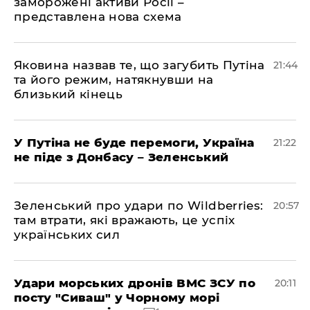
заморожені активи Росії –
представлена ​​нова схема
Яковина назвав те, що загубить Путіна
21:44
та його режим, натякнувши на
близький кінець
У Путіна не буде перемоги, Україна
21:22
не піде з Донбасу – Зеленський
Зеленський про удари по Wildberries:
20:57
там втрати, які вражають, це успіх
українських сил
Удари морських дронів ВМС ЗСУ по
20:11
посту "Сиваш" у Чорному морі