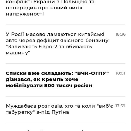
конфлікті України з Польщею та
попередив про новий витік
напруженості
У Росії масово ламаються китайські
18:36
авто через дефіцит якісного бензину:
"Заливають Євро-2 та вбивають
машину"
Списки вже складають: "ВЧК-ОГПУ"
18:01
дізнався, як Кремль хоче
мобілізувати 800 тисяч росіян
Муждабаєв розповів, хто та коли "виб'є
17:59
табуретку" з-під Путіна