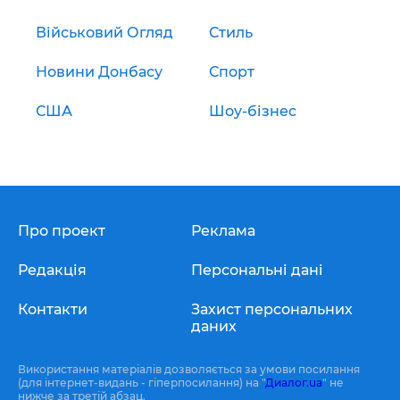
Військовий Огляд
Стиль
Новини Донбасу
Спорт
США
Шоу-бізнес
Про проект
Реклама
Редакція
Персональні дані
Контакти
Захист персональних
даних
Використання матеріалів дозволяється за умови посилання
(для інтернет-видань - гіперпосилання) на "
Диалог.ua
" не
нижче за третій абзац.