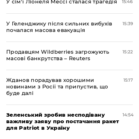
У сім'ї Ліонеля Мессі сталася трагедія
15:46
У Геленджику після сильних вибухів
15:39
почалася масова евакуація
Продавцям Wildberries загрожують
15:22
масові банкрутства – Reuters
Жданов порадував хорошими
15:17
новинами з Росії та припустив, що
буде далі
Зеленський зробив несподівану
14:54
важливу заяву про постачання ракет
для Patriot в Україну