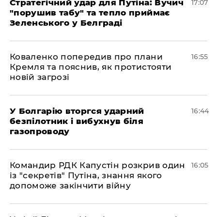
Стратегічний удар для Путіна: Вучич
17:07
"порушив табу" та тепло приймає
Зеленського у Белграді
Коваленко попередив про плани
16:55
Кремля та пояснив, як протистояти
новій загрозі
У Болгарію вторгся ударний
16:44
безпілотник і вибухнув біля
газопроводу
Командир РДК Капустін розкрив один
16:05
із "секретів" Путіна, знання якого
допоможе закінчити війну