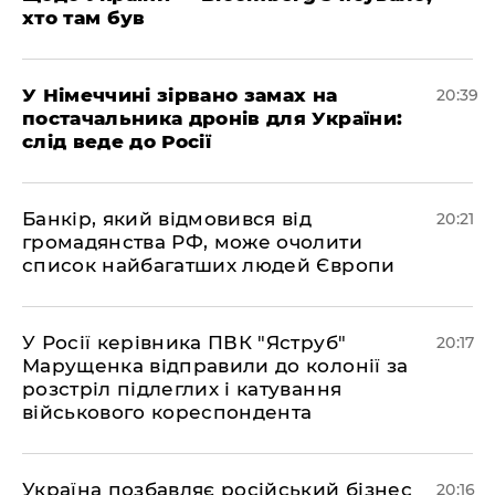
хто там був
​У Німеччині зірвано замах на
20:39
постачальника дронів для України:
слід веде до Росії
​Банкір, який відмовився від
20:21
громадянства РФ, може очолити
список найбагатших людей Європи
​У Росії керівника ПВК "Яструб"
20:17
Марущенка відправили до колонії за
розстріл підлеглих і катування
військового кореспондента
​Україна позбавляє російський бізнес
20:16