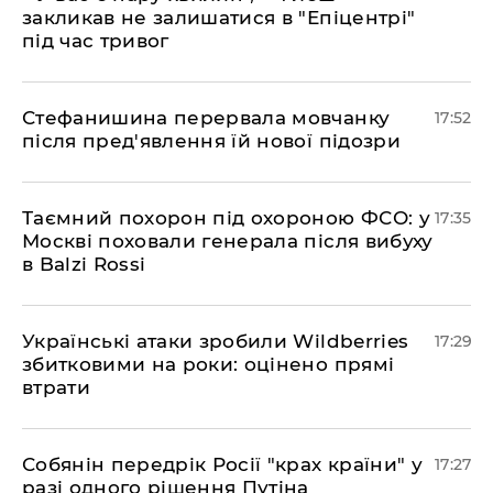
закликав не залишатися в "Епіцентрі"
під час тривог
​Стефанишина перервала мовчанку
17:52
після пред'явлення їй нової підозри
​Таємний похорон під охороною ФСО: у
17:35
Москві поховали генерала після вибуху
в Balzi Rossi
​Українські атаки зробили Wildberries
17:29
збитковими на роки: оцінено прямі
втрати
​Собянін передрік Росії "крах країни" у
17:27
разі одного рішення Путіна