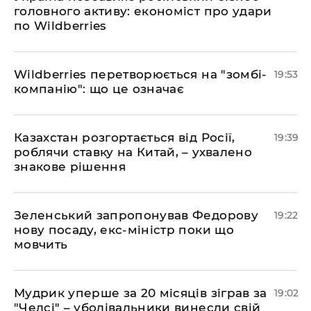
головного активу: економіст про удари
по Wildberries
​Wildberries перетворюється на "зомбі-
19:53
компанію": що це означає
​Казахстан розгортається від Росії,
19:39
роблячи ставку на Китай, – ухвалено
знакове рішення
​Зеленський запропонував Федорову
19:22
нову посаду, екс-міністр поки що
мовчить
​Мудрик уперше за 20 місяців зіграв за
19:02
"Челсі" – уболівальники винесли свій