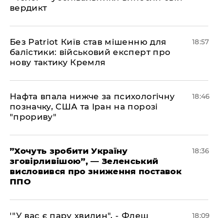
вердикт
​Без Patriot Київ став мішенню для
18:57
балістики: військовий експерт про
нову тактику Кремля
​Нафта впала нижче за психологічну
18:46
позначку, США та Іран на порозі
"прориву"
​”Хочуть зробити Україну
18:36
зговірливішою”, — Зеленський
висловився про зниження поставок
ППО
​'"У вас є пару хвилин", - Флеш
18:09