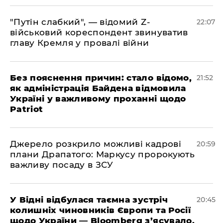
"Путін слабкий", — відомий Z-
22:07
військовий кореспондент звинуватив
главу Кремля у провалі війни
​Без пояснення причин: стало відомо,
21:52
як адміністрація Байдена відмовила
Україні у важливому проханні щодо
Patriot
​Джерело розкрило можливі кадрові
20:59
плани Драпатого: Маркусу пророкують
важливу посаду в ЗСУ
​У Відні відбулася таємна зустріч
20:45
колишніх чиновників Європи та Росії
щодо України — Bloomberg з’ясувало,