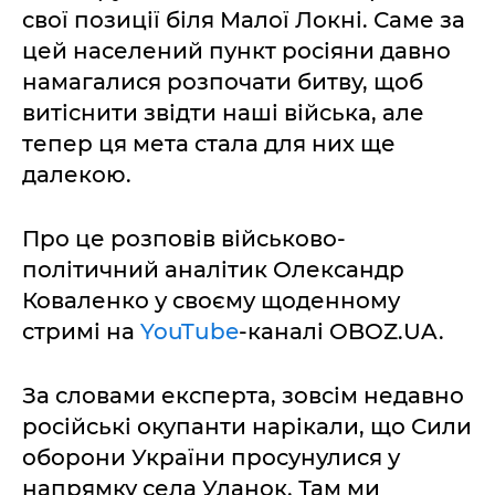
свої позиції біля Малої Локні. Саме за
цей населений пункт росіяни давно
намагалися розпочати битву, щоб
витіснити звідти наші війська, але
тепер ця мета стала для них ще
далекою.
Про це розповів військово-
політичний аналітик Олександр
Коваленко у своєму щоденному
стримі на
YouTube
-каналі OBOZ.UA.
За словами експерта, зовсім недавно
російські окупанти нарікали, що Сили
оборони України просунулися у
напрямку села Уланок. Там ми