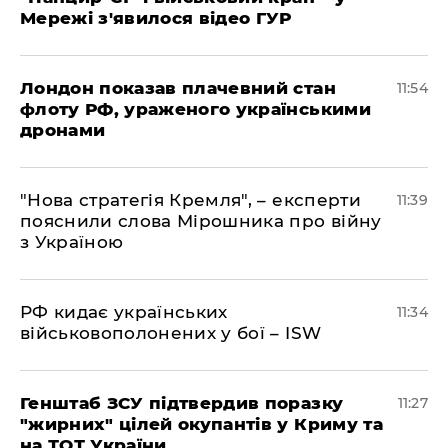
Мережі з'явилося відео ГУР
Лондон показав плачевний стан
11:54
флоту РФ, ураженого українськими
дронами
"Нова стратегія Кремля", – експерти
11:39
пояснили слова Мірошника про війну
з Україною
РФ кидає українських
11:34
військовополонених у бої – ISW
Генштаб ЗСУ підтвердив поразку
11:27
"жирних" цілей окупантів у Криму та
на ТОТ України