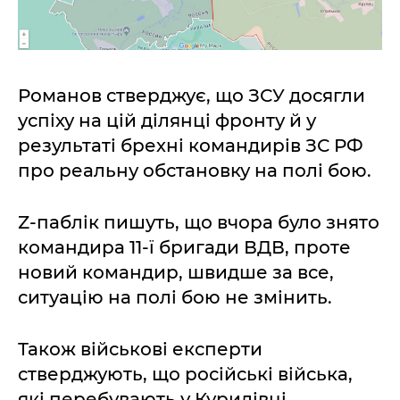
Романов стверджує, що ЗСУ досягли
успіху на цій ділянці фронту й у
результаті брехні командирів ЗС РФ
про реальну обстановку на полі бою.
Z-паблік пишуть, що вчора було знято
командира 11-ї бригади ВДВ, проте
новий командир, швидше за все,
ситуацію на полі бою не змінить.
Також військові експерти
стверджують, що російські війська,
які перебувають у Курилівці,