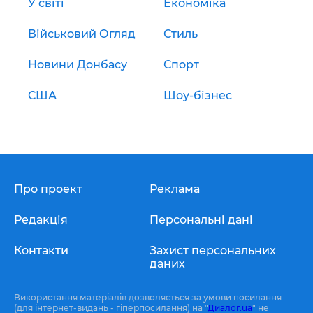
У світі
Економіка
Військовий Огляд
Стиль
Новини Донбасу
Спорт
США
Шоу-бізнес
Про проект
Реклама
Редакція
Персональні дані
Контакти
Захист персональних
даних
Використання матеріалів дозволяється за умови посилання
(для інтернет-видань - гіперпосилання) на "
Диалог.ua
" не