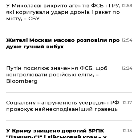
У Миколаєві викрито агентів ФСБ і ГРУ,
12:58
які коригували удари дронів і ракет по
місту, – СБУ
Жителі Москви масово розповіли про
12:54
дуже гучний вибух
Путін посилює значення ФСБ, щоб
12:24
контролювати російські еліти, –
Bloomberg
Соціальну напруженість усередині РФ
12:17
провокує найнесподіваніший гравець
У Криму знищено дорогий ЗРПК
12:15
"Панцир-С1" і військовий кран – у