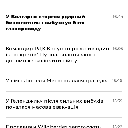
У Болгарію вторгся ударний
16:44
безпілотник і вибухнув біля
газопроводу
Командир РДК Капустін розкрив один
16:05
із "секретів" Путіна, знання якого
допоможе закінчити війну
У сім'ї Ліонеля Мессі сталася трагедія
15:46
У Геленджику після сильних вибухів
15:39
почалася масова евакуація
Продавцям Wildberries загрожують
15:22