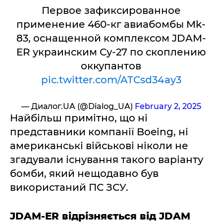
Первое зафиксированное
применение 460-кг авиабомбы Mk-
83, оснащенной комплексом JDAM-
ER украинским Су-27 по скоплению
оккупантов
pic.twitter.com/ATCsd34ay3
— Диалог.UA (@Dialog_UA)
February 2, 2025
Найбільш примітно, що ні
представники компанії Boeing, ні
американські військові ніколи не
згадували існування такого варіанту
бомби, який нещодавно був
використаний ПС ЗСУ.
JDAM-ER відрізняється від JDAM