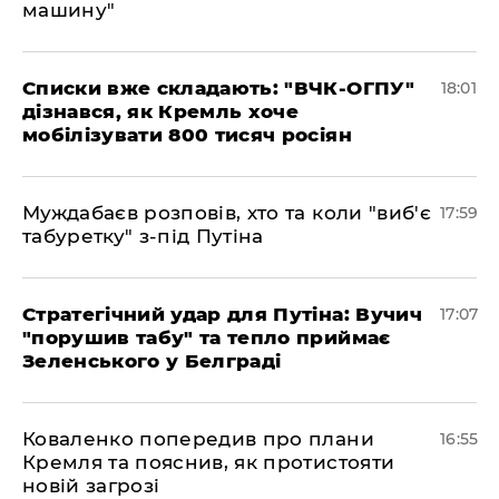
машину"
Списки вже складають: "ВЧК-ОГПУ"
18:01
дізнався, як Кремль хоче
мобілізувати 800 тисяч росіян
Муждабаєв розповів, хто та коли "виб'є
17:59
табуретку" з-під Путіна
Стратегічний удар для Путіна: Вучич
17:07
"порушив табу" та тепло приймає
Зеленського у Белграді
Коваленко попередив про плани
16:55
Кремля та пояснив, як протистояти
новій загрозі