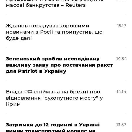
масові банкрутства – Reuters
Жданов порадував хорошими
15:17
новинами з Росії та припустив, що
буде далі
Зеленський зробив несподівану
14:54
важливу заяву про постачання ракет
для Patriot в Україну
Влада РФ спіймана на брехні про
14:14
відновлення "сухопутного мосту" у
Крим
Затримки до 12 години: в Україні
13:57
виник транспортний колапс на