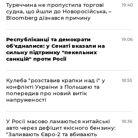
Туреччина не пропустила торгові
19:40
судна, що йшли до Новоросійська, –
Bloomberg дізнався причину
Республіканці та демократи
19:06
об'єдналися: у Сенаті вказали на
сильну підтримку "пекельних
санкцій" проти Росії
Кулеба "розставив крапки над і" у
18:55
конфлікті України з Польщею та
попередив про новий витік
напруженості
У Росії масово ламаються китайські
18:36
авто через дефіцит якісного бензину:
"Заливають Євро-2 та вбивають