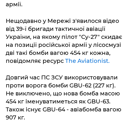
армії.
Нещодавно у Мережі з'явилося відео
від 39-ї бригади тактичної авіації
України, на якому пілот "Су-27" скидає
на позиції російської армії у лісосмузі
дві такі бомби вагою 454 кг кожна,
повідомляє ресурс
The Aviationist.
Довгий час ПС ЗСУ використовували
проти ворога бомби GBU-62 (227 кг).
Не виключено, що нова бомба масою
454 кг іменуватиметься як GBU-63.
Також існує GBU-64 - авіабомба вагою
907 кг.