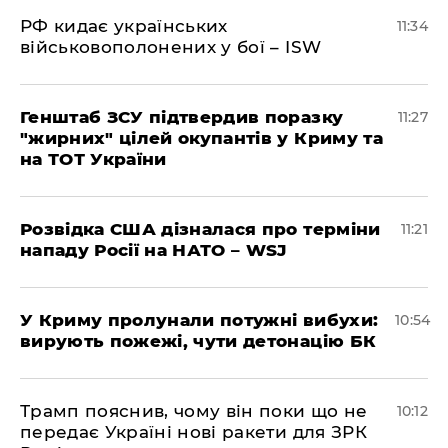
РФ кидає українських
11:34
військовополонених у бої – ISW
Генштаб ЗСУ підтвердив поразку
11:27
"жирних" цілей окупантів у Криму та
на ТОТ України
Розвідка США дізналася про терміни
11:21
нападу Росії на НАТО – WSJ
У Криму пролунали потужні вибухи:
10:54
вирують пожежі, чути детонацію БК
Трамп пояснив, чому він поки що не
10:12
передає Україні нові ракети для ЗРК