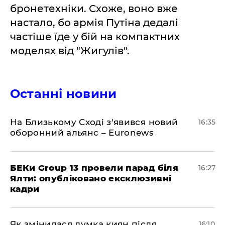
бронетехніки. Схоже, воно вже
настало, бо армія Путіна дедалі
частіше їде у бій на компактних
моделях від "Жигулів".
Останні новини
На Близькому Сході з'явився новий
16:35
оборонний альянс – Euronews
БЕКи Group 13 провели парад біля
16:27
Ялти: опубліковано ексклюзивні
кадри
Як змінилася думка киян після
16:10