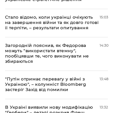
Стало відомо, коли українці очікують
15:03
на завершення війни та як довго готові
її терпіти, – результати опитування
Загородній пояснив, як Федорова
14:30
можуть "використати втемну",
пообіцявши те, чого виконувати не
збираються
"Путін отримає перевагу у війні з
13:48
Україною", – колумніст Bloomberg
застеріг Захід від помилки
В Україні виявили нову модифікацію
13:32
"Гербери" – деталі розкрив Флеш