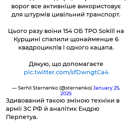
ворог все активніше використовує
для штурмів цивільний транспорт.
Цього разу воїни 154 ОБ ТРО Sokill на
Курщині спалили щонайменше 6
квадроциклів і одного кацапа.
Дякую, що допомагаєте
pic.twitter.com/sfDwngtCa4
— Serhii Sternenko (@sternenko)
January 25,
2025
Здивований такою зміною техніки в
армії ЗС РФ й аналітик Ендрю
Перпетуа.