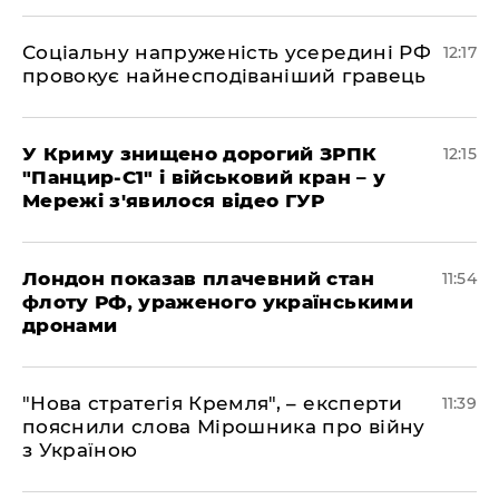
Соціальну напруженість усередині РФ
12:17
провокує найнесподіваніший гравець
У Криму знищено дорогий ЗРПК
12:15
"Панцир-С1" і військовий кран – у
Мережі з'явилося відео ГУР
Лондон показав плачевний стан
11:54
флоту РФ, ураженого українськими
дронами
"Нова стратегія Кремля", – експерти
11:39
пояснили слова Мірошника про війну
з Україною