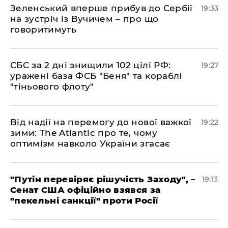
​Зеленський вперше прибув до Сербії
19:33
на зустріч із Вучичем – про що
говоритимуть
​СБС за 2 дні знищили 102 цілі РФ:
19:27
уражені база ФСБ "Беня" та кораблі
"тіньового флоту"
​Від надії на перемогу до нової важкої
19:22
зими: The Atlantic про те, чому
оптимізм навколо України згасає
​"Путін перевіряє рішучість Заходу", –
19:13
Сенат США офіційно взявся за
"пекельні санкції" проти Росії