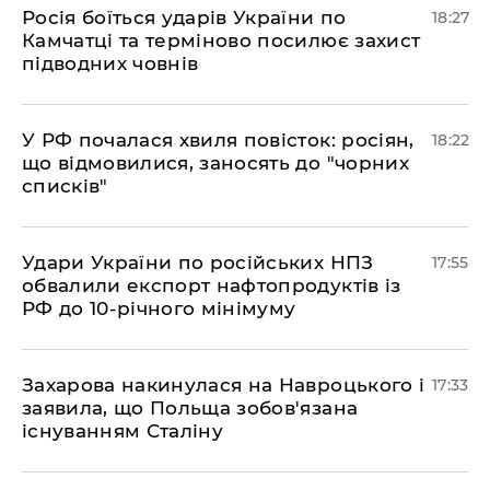
​Росія боїться ударів України по
18:27
Камчатці та терміново посилює захист
підводних човнів
​У РФ почалася хвиля повісток: росіян,
18:22
що відмовилися, заносять до "чорних
списків"
​Удари України по російських НПЗ
17:55
обвалили експорт нафтопродуктів із
РФ до 10-річного мінімуму
​Захарова накинулася на Навроцького і
17:33
заявила, що Польща зобов'язана
існуванням Сталіну