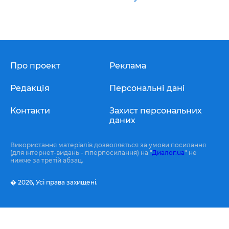
Про проект
Реклама
Редакція
Персональні дані
Контакти
Захист персональних
даних
Використання матеріалів дозволяється за умови посилання
(для інтернет-видань - гіперпосилання) на "
Диалог.ua
" не
нижче за третій абзац.
� 2026,
Усі права захищені.