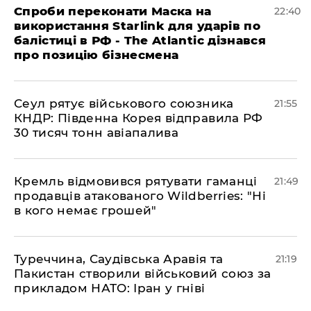
​Спроби переконати Маска на
22:40
використання Starlink для ударів по
балістиці в РФ - The Atlantic дізнався
про позицію бізнесмена
​Сеул рятує військового союзника
21:55
КНДР: Південна Корея відправила РФ
30 тисяч тонн авіапалива
​Кремль відмовився рятувати гаманці
21:49
продавців атакованого Wildberries: "Ні
в кого немає грошей"
​Туреччина, Саудівська Аравія та
21:19
Пакистан створили військовий союз за
прикладом НАТО: Іран у гніві