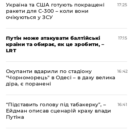
​Україна та США готують покращені
17:25
ракети для С-300 – коли вони
очікуються у ЗСУ
​Путін може атакувати балтійські
17:15
країни та обирає, як це зробити, –
LRT
​Окупанти вдарили по стадіону
16:42
"Чорноморець" в Одесі – в даху велика
діра, є поранені
​“Підставить голову під табакерку”, –
16:41
Ейдман описав сценарій краху влади
Путіна