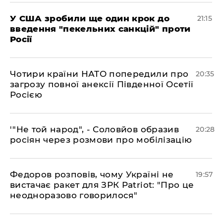
​У США зробили ще один крок до
21:15
введення "пекельних санкцій" проти
Росії
​Чотири країни НАТО попередили про
20:35
загрозу повної анексії Південної Осетії
Росією
​'"Не той народ", - Соловйов образив
20:28
росіян через розмови про мобілізацію
​Федоров розповів, чому Україні не
19:57
вистачає ракет для ЗРК Patriot: "Про це
неодноразово говорилося"