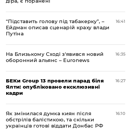
діра, є поранені
​“Підставить голову під табакерку”, –
16:41
Ейдман описав сценарій краху влади
Путіна
На Близькому Сході з'явився новий
16:35
оборонний альянс – Euronews
БЕКи Group 13 провели парад біля
16:27
Ялти: опубліковано ексклюзивні
кадри
Як змінилася думка киян після
16:10
обстрілів балістикою, та скільки
українців готові віддати Донбас РФ