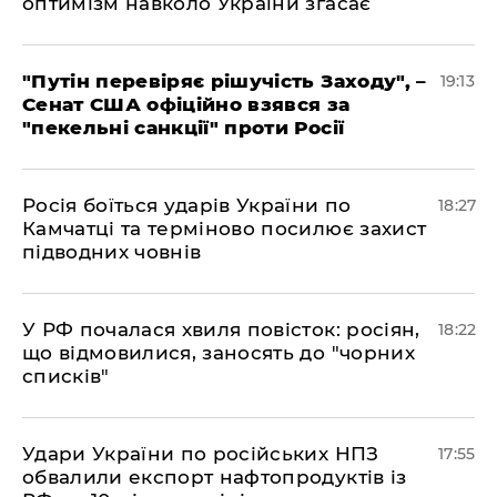
оптимізм навколо України згасає
​"Путін перевіряє рішучість Заходу", –
19:13
Сенат США офіційно взявся за
"пекельні санкції" проти Росії
​Росія боїться ударів України по
18:27
Камчатці та терміново посилює захист
підводних човнів
​У РФ почалася хвиля повісток: росіян,
18:22
що відмовилися, заносять до "чорних
списків"
​Удари України по російських НПЗ
17:55
обвалили експорт нафтопродуктів із