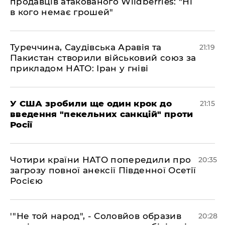
продавців атакованого Wildberries: "Ні
в кого немає грошей"
​Туреччина, Саудівська Аравія та
21:19
Пакистан створили військовий союз за
прикладом НАТО: Іран у гніві
​У США зробили ще один крок до
21:15
введення "пекельних санкцій" проти
Росії
​Чотири країни НАТО попередили про
20:35
загрозу повної анексії Південної Осетії
Росією
​'"Не той народ", - Соловйов образив
20:28