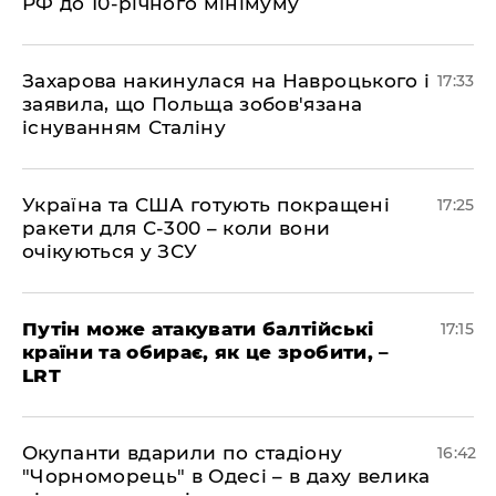
РФ до 10-річного мінімуму
​Захарова накинулася на Навроцького і
17:33
заявила, що Польща зобов'язана
існуванням Сталіну
​Україна та США готують покращені
17:25
ракети для С-300 – коли вони
очікуються у ЗСУ
​Путін може атакувати балтійські
17:15
країни та обирає, як це зробити, –
LRT
​Окупанти вдарили по стадіону
16:42
"Чорноморець" в Одесі – в даху велика