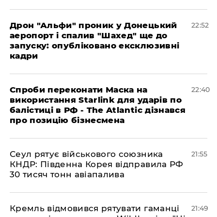
​Дрон "Альфи" проник у Донецький
22:52
аеропорт і спалив "Шахед" ще до
запуску: опубліковано ексклюзивні
кадри
​Спроби переконати Маска на
22:40
використання Starlink для ударів по
балістиці в РФ - The Atlantic дізнався
про позицію бізнесмена
​Сеул рятує військового союзника
21:55
КНДР: Південна Корея відправила РФ
30 тисяч тонн авіапалива
​Кремль відмовився рятувати гаманці
21:49