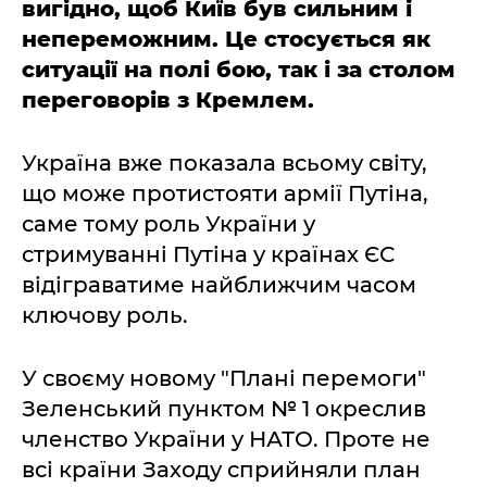
вигідно, щоб Київ був сильним і
непереможним. Це стосується як
ситуації на полі бою, так і за столом
переговорів з Кремлем.
Україна вже показала всьому світу,
що може протистояти армії Путіна,
саме тому роль України у
стримуванні Путіна у країнах ЄС
відіграватиме найближчим часом
ключову роль.
У своєму новому "Плані перемоги"
Зеленський пунктом № 1 окреслив
членство України у НАТО. Проте не
всі країни Заходу сприйняли план