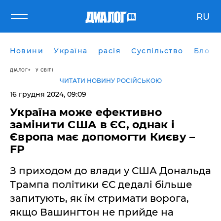
RU
Новини
Україна
расія
Суспільство
Блоги
ДІАЛОГ
У СВІТІ
ЧИТАТИ НОВИНУ РОСІЙСЬКОЮ
16 грудня 2024, 09:09
Україна може ефективно
замінити США в ЄС, однак і
Європа має допомогти Києву –
FP
З приходом до влади у США Дональда
Трампа політики ЄС дедалі більше
запитують, як їм стримати ворога,
якщо Вашингтон не прийде на