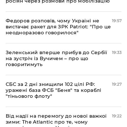
росіян через розмови про мобілізацію
​Федоров розповів, чому Україні не
19:57
вистачає ракет для ЗРК Patriot: "Про це
неодноразово говорилося"
​Зеленський вперше прибув до Сербії
19:33
на зустріч із Вучичем – про що
говоритимуть
​СБС за 2 дні знищили 102 цілі РФ:
19:27
уражені база ФСБ "Беня" та кораблі
"тіньового флоту"
​Від надії на перемогу до нової важкої
19:22
зими: The Atlantic про те, чому