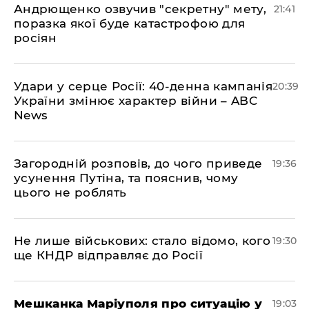
Андрющенко озвучив "секретну" мету,
21:41
поразка якої буде катастрофою для
росіян
Удари у серце Росії: 40-денна кампанія
20:39
України змінює характер війни – ABC
News
Загородній розповів, до чого приведе
19:36
усунення Путіна, та пояснив, чому
цього не роблять
Не лише військових: стало відомо, кого
19:30
ще КНДР відправляє до Росії
Мешканка Маріуполя про ситуацію у
19:03