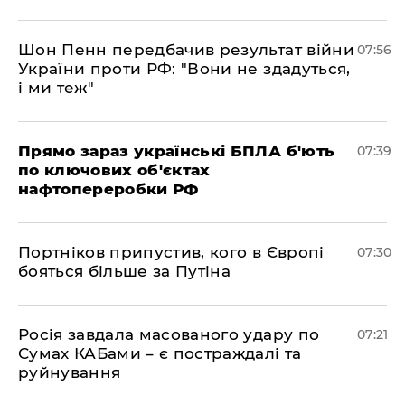
Шон Пенн передбачив результат війни
07:56
України проти РФ: "Вони не здадуться,
і ми теж"
Прямо зараз українські БПЛА б'ють
07:39
по ключових об'єктах
нафтопереробки РФ
Портніков припустив, кого в Європі
07:30
бояться більше за Путіна
Росія завдала масованого удару по
07:21
Сумах КАБами – є постраждалі та
руйнування