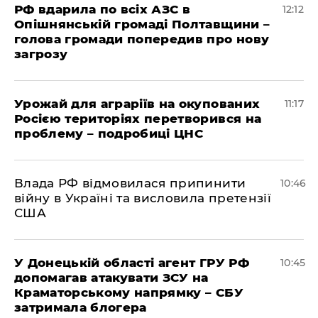
РФ вдарила по всіх АЗС в
12:12
Опішнянській громаді Полтавщини –
голова громади попередив про нову
загрозу
Урожай для аграріїв на окупованих
11:17
Росією територіях перетворився на
проблему – подробиці ЦНС
Влада РФ відмовилася припинити
10:46
війну в Україні та висловила претензії
США
У Донецькій області агент ГРУ РФ
10:45
допомагав атакувати ЗСУ на
Краматорському напрямку – СБУ
затримала блогера