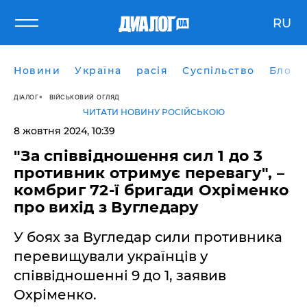
RU
Новини
Україна
расія
Суспільство
Блоги
ДІАЛОГ
ВІЙСЬКОВИЙ ОГЛЯД
ЧИТАТИ НОВИНУ РОСІЙСЬКОЮ
8 жовтня 2024, 10:39
"За співвідношення сил 1 до 3
противник отримує перевагу", –
комбриг 72-ї бригади Охріменко
про вихід з Вугледару
У боях за Вугледар сили противника
перевищували українців у
співвідношенні 9 до 1, заявив
Охріменко.