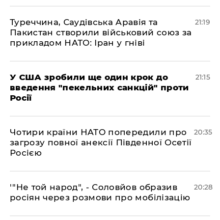
​Туреччина, Саудівська Аравія та
21:19
Пакистан створили військовий союз за
прикладом НАТО: Іран у гніві
​У США зробили ще один крок до
21:15
введення "пекельних санкцій" проти
Росії
​Чотири країни НАТО попередили про
20:35
загрозу повної анексії Південної Осетії
Росією
​'"Не той народ", - Соловйов образив
20:28
росіян через розмови про мобілізацію