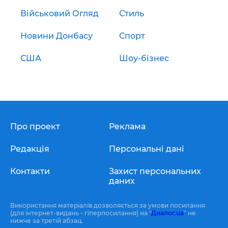
Військовий Огляд
Стиль
Новини Донбасу
Спорт
США
Шоу-бізнес
Про проект
Реклама
Редакція
Персональні дані
Контакти
Захист персональних
даних
Використання матеріалів дозволяється за умови посилання
(для інтернет-видань - гіперпосилання) на "
Диалог.ua
" не
нижче за третій абзац.