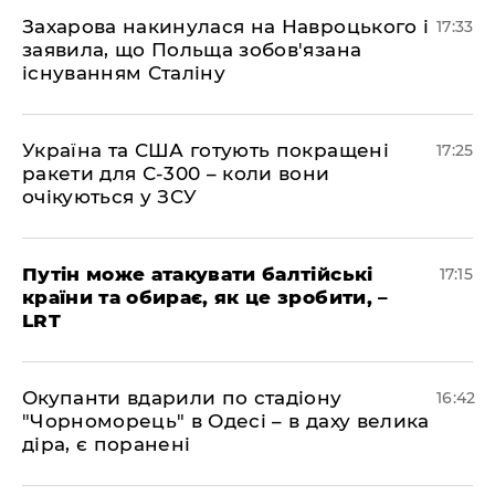
​Захарова накинулася на Навроцького і
17:33
заявила, що Польща зобов'язана
існуванням Сталіну
​Україна та США готують покращені
17:25
ракети для С-300 – коли вони
очікуються у ЗСУ
​Путін може атакувати балтійські
17:15
країни та обирає, як це зробити, –
LRT
​Окупанти вдарили по стадіону
16:42
"Чорноморець" в Одесі – в даху велика
діра, є поранені