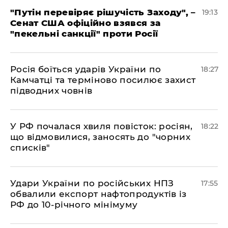
​"Путін перевіряє рішучість Заходу", –
19:13
Сенат США офіційно взявся за
"пекельні санкції" проти Росії
​Росія боїться ударів України по
18:27
Камчатці та терміново посилює захист
підводних човнів
​У РФ почалася хвиля повісток: росіян,
18:22
що відмовилися, заносять до "чорних
списків"
​Удари України по російських НПЗ
17:55
обвалили експорт нафтопродуктів із
РФ до 10-річного мінімуму