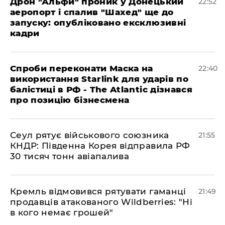
​Дрон "Альфи" проник у Донецький
22:52
аеропорт і спалив "Шахед" ще до
запуску: опубліковано ексклюзивні
кадри
​Спроби переконати Маска на
22:40
використання Starlink для ударів по
балістиці в РФ - The Atlantic дізнався
про позицію бізнесмена
​Сеул рятує військового союзника
21:55
КНДР: Південна Корея відправила РФ
30 тисяч тонн авіапалива
​Кремль відмовився рятувати гаманці
21:49
продавців атакованого Wildberries: "Ні
в кого немає грошей"