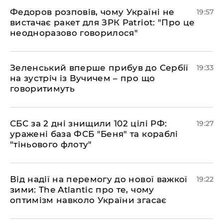
​Федоров розповів, чому Україні не
19:57
вистачає ракет для ЗРК Patriot: "Про це
неодноразово говорилося"
​Зеленський вперше прибув до Сербії
19:33
на зустріч із Вучичем – про що
говоритимуть
​СБС за 2 дні знищили 102 цілі РФ:
19:27
уражені база ФСБ "Беня" та кораблі
"тіньового флоту"
​Від надії на перемогу до нової важкої
19:22
зими: The Atlantic про те, чому
оптимізм навколо України згасає