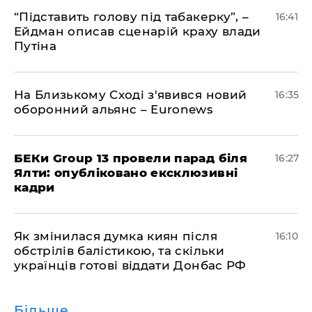
​“Підставить голову під табакерку”, –
16:41
Ейдман описав сценарій краху влади
Путіна
На Близькому Сході з'явився новий
16:35
оборонний альянс – Euronews
БЕКи Group 13 провели парад біля
16:27
Ялти: опубліковано ексклюзивні
кадри
Як змінилася думка киян після
16:10
обстрілів балістикою, та скільки
українців готові віддати Донбас РФ
Більше