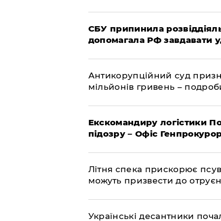
СБУ припинила розвіддіяль
допомагала РФ завдавати у
Антикорупційний суд призна
мільйонів гривень – подро
Екскомандиру логістики По
підозру – Офіс Генпрокуро
Літня спека прискорює псув
можуть призвести до отру
Українські десантники поча