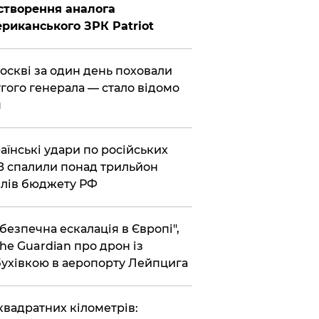
створення аналога
риканського ЗРК Patriot
Москві за один день поховали
гого генерала — стало відомо
я
раїнські удари по російських
 спалили понад трильйон
лів бюджету РФ
ебезпечна ескалація в Європі",
he Guardian про дрон із
ухівкою в аеропорту Лейпцига
 квадратних кілометрів: