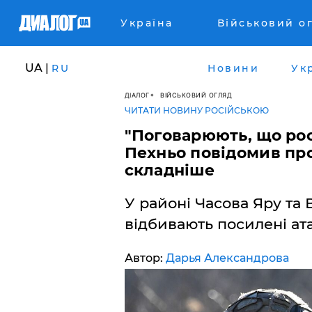
Україна
Військовий о
UA |
RU
Новини
Ук
ДІАЛОГ
ВІЙСЬКОВИЙ ОГЛЯД
ЧИТАТИ НОВИНУ РОСІЙСЬКОЮ
"Поговарюють, що рос
Пехньо повідомив про
складніше
У районі Часова Яру та 
відбивають посилені ата
Автор:
Дарья Александрова