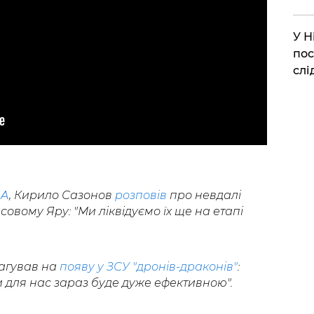
​У 
пос
слі
UA
, Кирило Сазонов
розповів
про невдалі
совому Яру: "Ми ліквідуємо їх ще на етапі
еагував на
появу у ЗСУ "дронів-драконів"
:
 для нас зараз буде дуже ефективною".