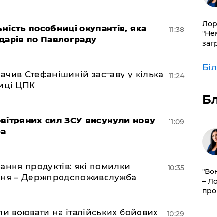
Лор
ність пособниці окупантів, яка
11:38
"Не
дарів по Павлограду
заг
Бі
чив Стефанішиній заставу у кілька
11:24
биці ЦПК
Б
вітряних сил ЗСУ висунули нову
11:09
ра
ання продуктів: які помилки
10:35
"Во
єння – Держпродспоживслужба
– Л
про
ли воювати на італійських бойових
10:29