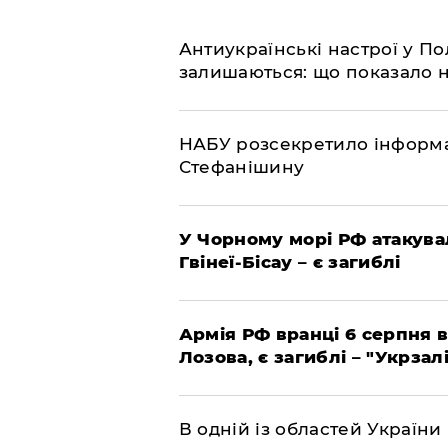
Антиукраїнські настрої у П
залишаються: що показало 
НАБУ розсекретило інформа
Стефанішину
У Чорному морі РФ атакува
Гвінеї-Бісау – є загиблі
Армія РФ вранці 6 серпня в
Лозова, є загиблі – "Укрзал
В одній із областей України