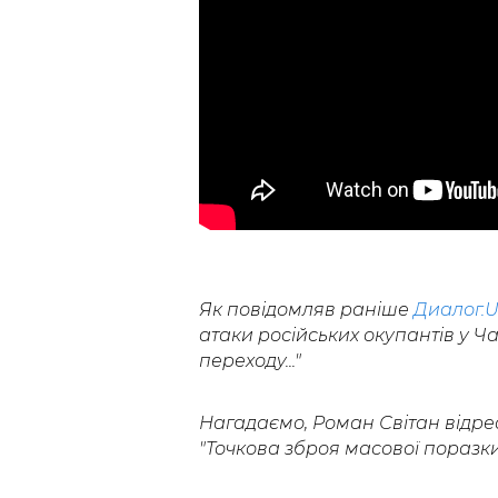
Як повідомляв раніше
Диалог.
атаки російських окупантів у Ча
переходу..."
Нагадаємо, Роман Світан відр
"Точкова зброя масової поразки