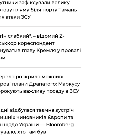
утники зафіксували велику
тову пляму біля порту Тамань
ля атаки ЗСУ
тін слабкий", – відомий Z-
ськкор кореспондент
нуватив главу Кремля у провалі
ни
ерело розкрило можливі
рові плани Драпатого: Маркусу
рокують важливу посаду в ЗСУ
Відні відбулася таємна зустріч
ишніх чиновників Європи та
ії щодо України — Bloomberg
сувало, хто там був