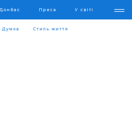
Донбас
Преса
У світі
Думка
Стиль життя