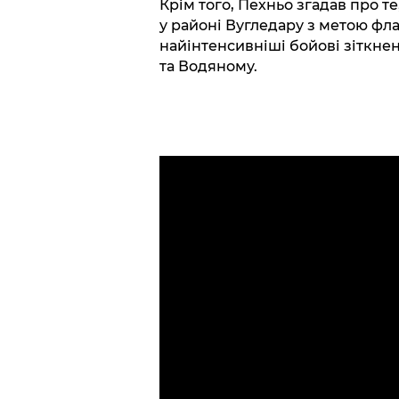
Крім того, Пехньо згадав про т
у районі Вугледару з метою фла
найінтенсивніші бойові зіткне
та Водяному.