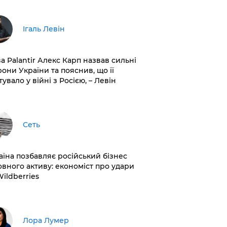
Ігаль Левін
ва Palantir Алекс Карп назвав сильні
рони України та пояснив, що її
увало у війні з Росією, – Левін
Сеть
раїна позбавляє російський бізнес
овного активу: економіст про удари
Wildberries
​Лора Лумер