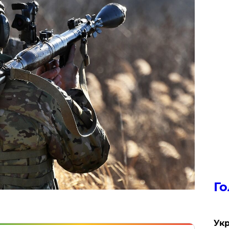
Го
Укр