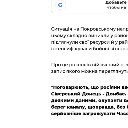
Добавьте 
G
чтобы не 
Ситуація на Покровському напр
цьому складно виникли у район
підтягнули свої ресурси й у ра
інтенсифікували бойові зіткнен
Про це розповів військовий огл
запис якого можна переглянут
"Поговарюють, що росіяни вж
Сіверський Донець - Донбас. 
деякими даними, окупанти вс
берег каналу, щоправда, без 
серйозніше загрожувати Часо