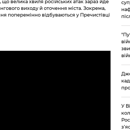
е, що велика хвиля російських атак зараз йде
суп
нгового виходу й оточення міста. Зокрема,
наф
ння поперемінно відбуваються у Пречистівці
піс
"Пу
вій
зви
вій
​Дж
кад
про
​У 
кол
Рос
з’я