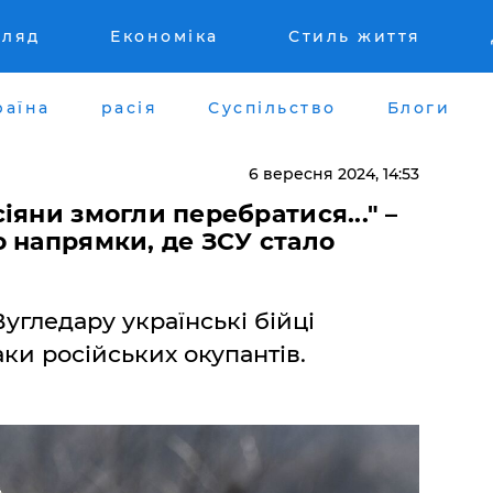
гляд
Економіка
Стиль життя
раїна
расія
Суспільство
Блоги
6 вересня 2024, 14:53
іяни змогли перебратися..." –
 напрямки, де ЗСУ стало
Вугледару українські бійці
ки російських окупантів.