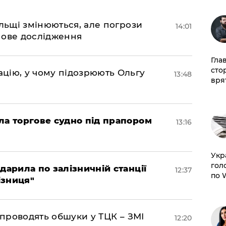
ольщі змінюються, але погрози
14:01
нове дослідження
Гла
сто
цію, у чому підозрюють Ольгу
13:48
врят
ла торгове судно під прапором
13:16
​Ук
гол
дарила по залізничній станції
12:37
по 
ізниця"
 проводять обшуки у ТЦК – ЗМІ
12:20