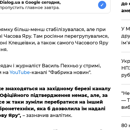
Dialog.ua в Google сегодня,
до 
✓
пропустить главное завтра.
аме
​У 
ямку більш-менш стабілізувалася, але при
дру
і Часова Яру. Там росіяни перегрупувалися,
ім’
йоні Клещеївки, а також самого Часового Яру
ня.
​Ук
ядач і журналіст Василь Пехньо у стримі,
НПЗ
и на
YouTube
-каналі "Фабрика новин".
руб
е знаходяться на західному березі каналу
​"Н
Офіційного підтвердження немає, але, за
— T
е ж таки зуміли перебратися на інший
виб
бронетехніки, яка б дозволила їм надалі
ву Яру",
– зазначив аналітик.
​80