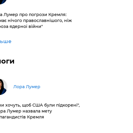
а Лумер про погрози Кремля:
має нічого православнішого, ніж
роза ядерної війни"
льше
логи
​Лора Лумер
ни хочуть, щоб США були підкорені",
ора Лумер назвала мету
пагандистів Кремля