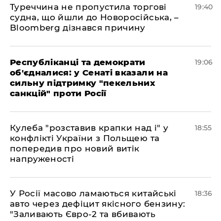
Туреччина не пропустила торгові
19:40
судна, що йшли до Новоросійська, –
Bloomberg дізнався причину
Республіканці та демократи
19:06
об'єдналися: у Сенаті вказали на
сильну підтримку "пекельних
санкцій" проти Росії
Кулеба "розставив крапки над і" у
18:55
конфлікті України з Польщею та
попередив про новий витік
напруженості
У Росії масово ламаються китайські
18:36
авто через дефіцит якісного бензину:
"Заливають Євро-2 та вбивають