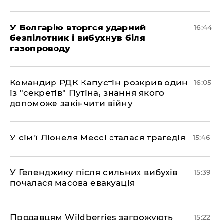
У Болгарію вторгся ударний
16:44
безпілотник і вибухнув біля
газопроводу
Командир РДК Капустін розкрив один
16:05
із "секретів" Путіна, знання якого
допоможе закінчити війну
У сім'ї Ліонеля Мессі сталася трагедія
15:46
У Геленджику після сильних вибухів
15:39
почалася масова евакуація
Продавцям Wildberries загрожують
15:22