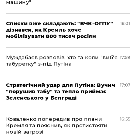
машину"
Списки вже складають: "ВЧК-ОГПУ"
18:01
дізнався, як Кремль хоче
мобілізувати 800 тисяч росіян
Муждабаєв розповів, хто та коли "виб'є
17:59
табуретку" з-під Путіна
Стратегічний удар для Путіна: Вучич
17:07
"порушив табу" та тепло приймає
Зеленського у Белграді
Коваленко попередив про плани
16:55
Кремля та пояснив, як протистояти
новій загрозі