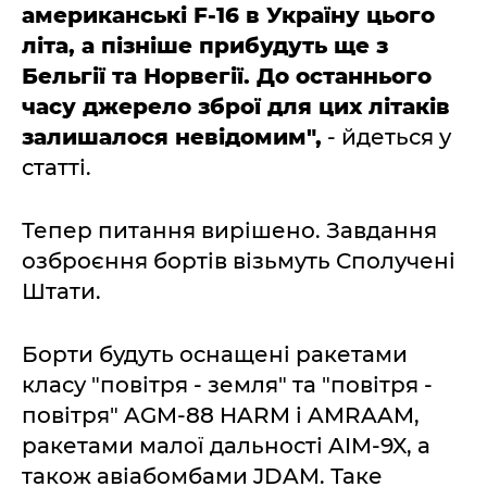
американські F-16 в Україну цього
літа, а пізніше прибудуть ще з
Бельгії та Норвегії. До останнього
часу джерело зброї для цих літаків
залишалося невідомим",
- йдеться у
статті.
Тепер питання вирішено. Завдання
озброєння бортів візьмуть Сполучені
Штати.
Борти будуть оснащені ракетами
класу "повітря - земля" та "повітря -
повітря" AGM-88 HARM і AMRAAM,
ракетами малої дальності AIM-9X, а
також авіабомбами JDAM. Таке