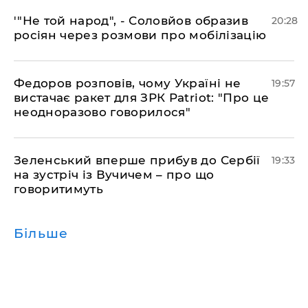
​'"Не той народ", - Соловйов образив
20:28
росіян через розмови про мобілізацію
​Федоров розповів, чому Україні не
19:57
вистачає ракет для ЗРК Patriot: "Про це
неодноразово говорилося"
​Зеленський вперше прибув до Сербії
19:33
на зустріч із Вучичем – про що
говоритимуть
Більше