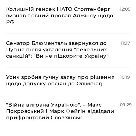
Колишній генсек НАТО Столтенберг
12:05
визнав повний провал Альянсу щодо
РФ
Сенатор Блюменталь звернувся до
11:37
Путіна після ухвалення "пекельних
санкцій": "Ви не підкорите Україну"
Усик зробив гучну заяву про рішення
10:19
щодо допуску росіян до Олімпіад
"Війна виграна Україною", – Макс
09:29
Покровський і Марк Фейгін відвідали
прифронтовий Слов'янськ