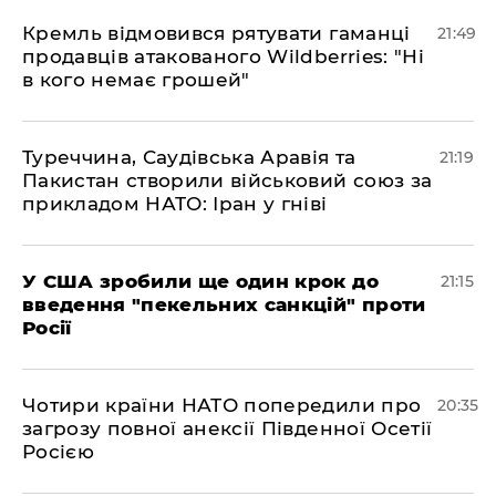
​Кремль відмовився рятувати гаманці
21:49
продавців атакованого Wildberries: "Ні
в кого немає грошей"
​Туреччина, Саудівська Аравія та
21:19
Пакистан створили військовий союз за
прикладом НАТО: Іран у гніві
​У США зробили ще один крок до
21:15
введення "пекельних санкцій" проти
Росії
​Чотири країни НАТО попередили про
20:35
загрозу повної анексії Південної Осетії
Росією