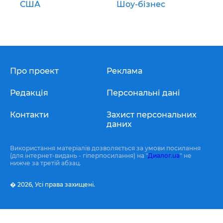
США
Шоу-бізнес
Про проект
Реклама
Редакція
Персональні дані
Контакти
Захист персональних
даних
Використання матеріалів дозволяється за умови посилання
(для інтернет-видань - гіперпосилання) на "
Диалог.ua
" не
нижче за третій абзац.
� 2026,
Усі права захищені.