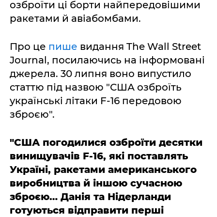
озброїти ці борти найпередовішими
ракетами й авіабомбами.
Про це
пише
видання The Wall Street
Journal, посилаючись на інформовані
джерела. 30 липня воно випустило
статтю під назвою "США озброїть
українські літаки F-16 передовою
зброєю".
"США погодилися озброїти десятки
винищувачів F-16, які поставлять
Україні, ракетами американського
виробництва й іншою сучасною
зброєю… Данія та Нідерланди
готуються відправити перші