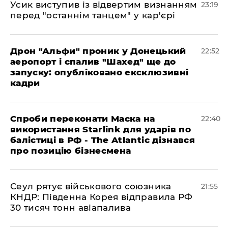
​Усик виступив із відвертим визнанням
23:19
перед "останнім танцем" у кар'єрі
​Дрон "Альфи" проник у Донецький
22:52
аеропорт і спалив "Шахед" ще до
запуску: опубліковано ексклюзивні
кадри
​Спроби переконати Маска на
22:40
використання Starlink для ударів по
балістиці в РФ - The Atlantic дізнався
про позицію бізнесмена
​Сеул рятує військового союзника
21:55
КНДР: Південна Корея відправила РФ
30 тисяч тонн авіапалива