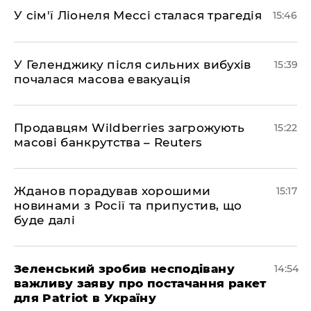
У сім'ї Ліонеля Мессі сталася трагедія
15:46
У Геленджику після сильних вибухів
15:39
почалася масова евакуація
Продавцям Wildberries загрожують
15:22
масові банкрутства – Reuters
Жданов порадував хорошими
15:17
новинами з Росії та припустив, що
буде далі
Зеленський зробив несподівану
14:54
важливу заяву про постачання ракет
для Patriot в Україну