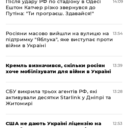
Після удару РФ по стадіону в Одесі
14:09
Ештон Катчер різко звернувся до
Путіна: "Ти програєш. Здавайся!"
Росіяни масово вийшли на вулицю на
13:54
підтримку "Яблука", яке виступає проти
війни в Україні
Кремль визначився, скільки росіян
13:39
хоче мобілізувати для війни в Україні
СБУ викрила трьох агентів РФ, які
13:28
активували десятки Starlink у Дніпрі та
Житомирі
США не дають Україні ліцензію на
12:53