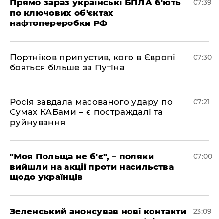
Прямо зараз українські БПЛА б'ють
07:39
по ключових об'єктах
нафтопереробки РФ
Портніков припустив, кого в Європі
07:30
бояться більше за Путіна
Росія завдала масованого удару по
07:21
Сумах КАБами – є постраждалі та
руйнування
"Моя Польща не б'є", – поляки
07:00
вийшли на акції проти насильства
щодо українців
Зеленський анонсував нові контакти
23:09