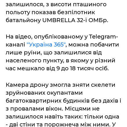
залишилося, з висоти пташиного
польоту показав безпілотник
батальйону UMBRELLA 32-ї ОМБр.
На відео, опублікованому у Telegram-
каналі
"Україна 365"
, можна побачити
лише руїни, що залишилися від
населеного пункту, в якому у різний
час мешкало від 9 до 18 тисяч осіб.
Камера дрону змогла зняти скелети
зруйнованих окупантами
багатоквартирних будинків без дахів і
з провалами вікон. Місцями не
залишилося навіть таких: тільки одна
- дві стіни та порожнеча між ними. У