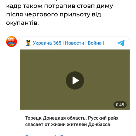
кадр також потрапив стовп диму
після чергового прильоту від
окупантів.