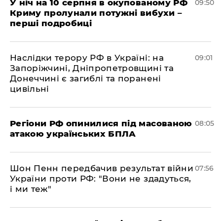
У ніч на 10 серпня в окупованому РФ
09:50
Криму пролунали потужні вибухи –
перші подробиці
Наслідки терору РФ в Україні: на
09:01
Запоріжчині, Дніпропетровщині та
Донеччині є загиблі та поранені
цивільні
Регіони РФ опинилися під масованою
08:05
атакою українських БПЛА
Шон Пенн передбачив результат війни
07:56
України проти РФ: "Вони не здадуться,
і ми теж"