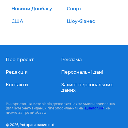
Новини Донбасу
Спорт
США
Шоу-бізнес
Про проект
Реклама
Редакція
Персональні дані
Контакти
Захист персональних
даних
Використання матеріалів дозволяється за умови посилання
(для інтернет-видань - гіперпосилання) на "
Диалог.ua
" не
нижче за третій абзац.
� 2026,
Усі права захищені.