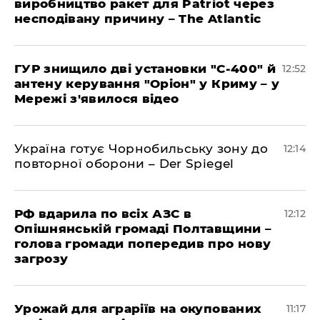
виробництво ракет для Patriot через
несподівану причину – The Atlantic
ГУР знищило дві установки "С-400" й
12:52
антену керування "Оріон" у Криму – у
Мережі з'явилося відео
Україна готує Чорнобильську зону до
12:14
повторної оборони – Der Spiegel
РФ вдарила по всіх АЗС в
12:12
Опішнянській громаді Полтавщини –
голова громади попередив про нову
загрозу
Урожай для аграріїв на окупованих
11:17