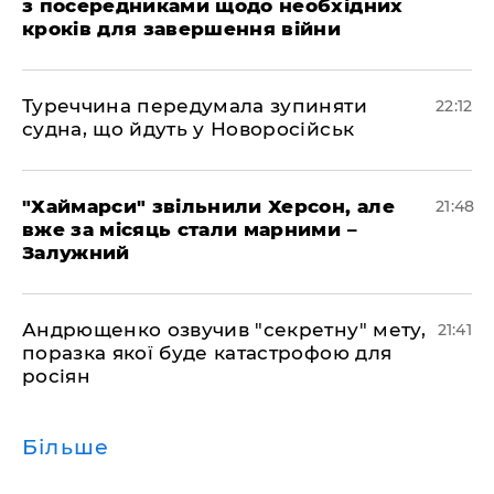
з посередниками щодо необхідних
кроків для завершення війни
Туреччина передумала зупиняти
22:12
судна, що йдуть у Новоросійськ
"Хаймарси" звільнили Херсон, але
21:48
вже за місяць стали марними –
Залужний
Андрющенко озвучив "секретну" мету,
21:41
поразка якої буде катастрофою для
росіян
Більше