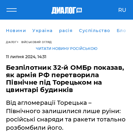
RU
Новини
Україна
расія
Суспільство
Блоги
ДІАЛОГ
ВІЙСЬКОВИЙ ОГЛЯД
ЧИТАТИ НОВИНУ РОСІЙСЬКОЮ
11 липня 2024, 14:31
Безпілотник 32-й ОМБр показав,
як армія РФ перетворила
Північне під Торецьком на
цвинтарі будинків
Від агломерації Торецька –
Північного залишилися лише руїни:
російські снаряди та ракети тотально
розбомбили його.