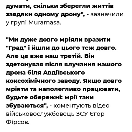
думати, скільки зберегли життів
завдяки одному дрону",
- зазначили
у групі Muramasa.
"Ми дуже довго мріяли вразити
"Град" і йшли до цього теж довго.
Але це вже наш третій. Він
здетонував після влучання нашого
дрона біля Авдіївського
коксохімічного заводу. Якщо довго
мріяти та наполегливо працювати,
будьте обережні: мрії таки
збуваються",
- коментують відео
військовослужбовець ЗСУ Єгор
Фірсов.