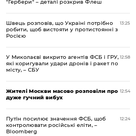
"Гербери" – деталі розкрив Флеш
Швець розповів, що Україні потрібно
13:25
робити, щоб вистояти у протистоянні з
Росією
У Миколаєві викрито агентів ФСБ і ГРУ,
12:58
які коригували удари дронів і ракет по
місту, – СБУ
Жителі Москви масово розповіли про
12:54
дуже гучний вибух
Путін посилює значення ФСБ, щоб
12:24
контролювати російські еліти, –
Bloomberg