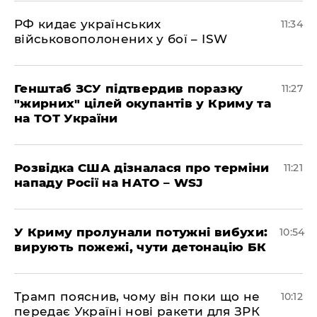
РФ кидає українських
11:34
військовополонених у бої – ISW
Генштаб ЗСУ підтвердив поразку
11:27
"жирних" цілей окупантів у Криму та
на ТОТ України
Розвідка США дізналася про терміни
11:21
нападу Росії на НАТО – WSJ
У Криму пролунали потужні вибухи:
10:54
вирують пожежі, чути детонацію БК
Трамп пояснив, чому він поки що не
10:12
передає Україні нові ракети для ЗРК