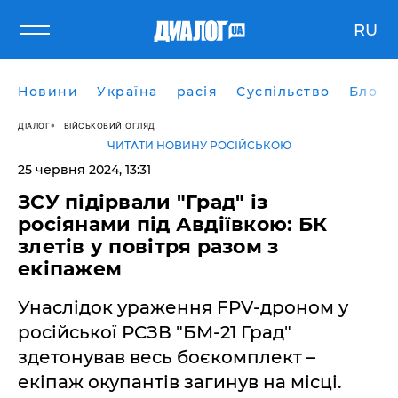
RU
Новини
Україна
расія
Суспільство
Блоги
ДІАЛОГ
ВІЙСЬКОВИЙ ОГЛЯД
ЧИТАТИ НОВИНУ РОСІЙСЬКОЮ
25 червня 2024, 13:31
ЗСУ підірвали "Град" із
росіянами під Авдіївкою: БК
злетів у повітря разом з
екіпажем
Унаслідок ураження FPV-дроном у
російської РСЗВ "БМ-21 Град"
здетонував весь боєкомплект –
екіпаж окупантів загинув на місці.