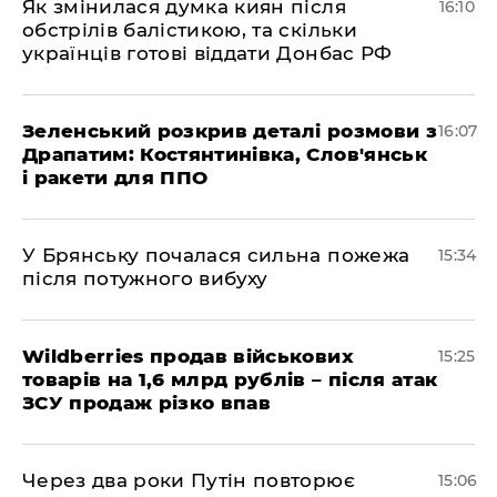
Як змінилася думка киян після
16:10
обстрілів балістикою, та скільки
українців готові віддати Донбас РФ
Зеленський розкрив деталі розмови з
16:07
Драпатим: Костянтинівка, Слов'янськ
і ракети для ППО
У Брянську почалася сильна пожежа
15:34
після потужного вибуху
Wildberries продав військових
15:25
товарів на 1,6 млрд рублів – після атак
ЗСУ продаж різко впав
Через два роки Путін повторює
15:06