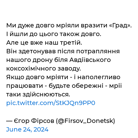
Ми дуже довго мріяли вразити «Град».
І йшли до цього також довго.
Але це вже наш третій.
Він здетонував після потрапляння
нашого дрону біля Авдіївського
коксохімічного заводу.
Якщо довго мріяти - і наполегливо
працювати - будьте обережні - мрії
таки здійснюються.
pic.twitter.com/StKJQn9PP0
— Єгор Фірсов (@Firsov_Donetsk)
June 24, 2024