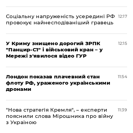
Соціальну напруженість усередині РФ
12:17
провокує найнесподіваніший гравець
У Криму знищено дорогий ЗРПК
12:15
"Панцир-С1" і військовий кран – у
Мережі з'явилося відео ГУР
Лондон показав плачевний стан
11:54
флоту РФ, ураженого українськими
дронами
"Нова стратегія Кремля", – експерти
11:39
пояснили слова Мірошника про війну
з Україною