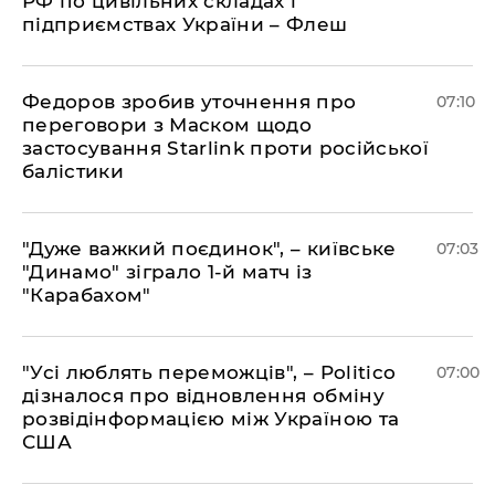
РФ по цивільних складах і
підприємствах України – Флеш
Федоров зробив уточнення про
07:10
переговори з Маском щодо
застосування Starlink проти російської
балістики
"Дуже важкий поєдинок", – київське
07:03
"Динамо" зіграло 1-й матч із
"Карабахом"
"Усі люблять переможців", – Politico
07:00
дізналося про відновлення обміну
розвідінформацією між Україною та
США