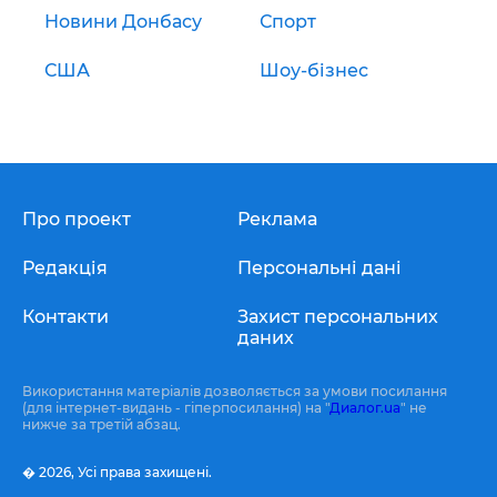
Новини Донбасу
Спорт
США
Шоу-бізнес
Про проект
Реклама
Редакція
Персональні дані
Контакти
Захист персональних
даних
Використання матеріалів дозволяється за умови посилання
(для інтернет-видань - гіперпосилання) на "
Диалог.ua
" не
нижче за третій абзац.
� 2026,
Усі права захищені.