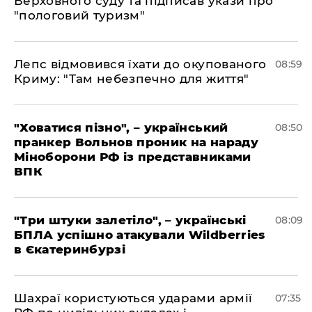
Верховного суду та підписав укази про
"пологовий туризм"
Лепс відмовився їхати до окупованого
08:59
Криму: "Там небезпечно для життя"
"Ховатися пізно", – український
08:50
пранкер Вольнов проник на нараду
Міноборони РФ із представниками
ВПК
"Три штуки залетіло", – українські
08:09
БПЛА успішно атакували Wildberries
в Єкатеринбурзі
Шахраї користуються ударами армії
07:35