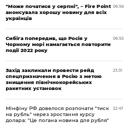
"Може початися у серпні", – Fire Point
06:56
анонсувала хорошу новину для всіх
українців
Сибіга попередив, що Росія у
06:55
Чорному морі намагається повторити
події 2022 року
​Захід закликали провести рейд
23:31
спецпризначення в Росію з метою
знищення північнокорейських
ракетних установок
​Мінфіну РФ довелося розпочати "тиск
22:47
на рубль" через зростання курсу
долара: "Це погана новина для рубля"