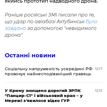
якийсь прототип надводного дрона.
Раніше російські ЗМІ писали про те,
що удар по авіабазі Ахтубинськ
було
завдано
за допомогою "невидимого
дрона".
Останні новини
Соціальну напруженість усередині РФ
12:17
провокує найнесподіваніший гравець
У Криму знищено дорогий ЗРПК
12:15
"Панцир-С1" і військовий кран – у
Мережі з'явилося відео ГУР