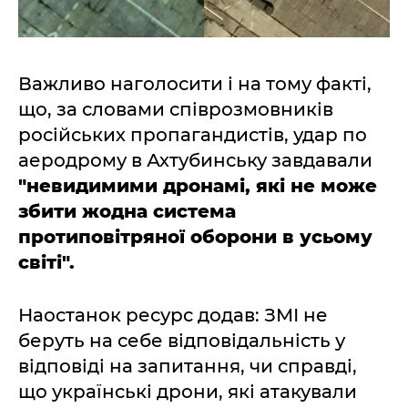
Важливо наголосити і на тому факті,
що, за словами співрозмовників
російських пропагандистів, удар по
аеродрому в Ахтубинську завдавали
"невидимими дронамі, які не може
збити жодна система
протиповітряної оборони в усьому
світі".
Наостанок ресурс додав: ЗМІ не
беруть на себе відповідальність у
відповіді на запитання, чи справді,
що українські дрони, які атакували