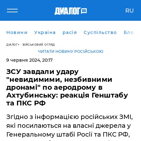
RU
Новини
Україна
расія
Суспільство
Блоги
ДІАЛОГ
ВІЙСЬКОВИЙ ОГЛЯД
ЧИТАТИ НОВИНУ РОСІЙСЬКОЮ
9 червня 2024, 20:17
ЗСУ завдали удару
"невидимими, незбивними
дронамі" по аеродрому в
Ахтубинську: реакція Генштабу
та ПКС РФ
Згідно з інформацією російських ЗМІ,
які посилаються на власні джерела у
Генеральному штабі Росії та ПКС РФ,