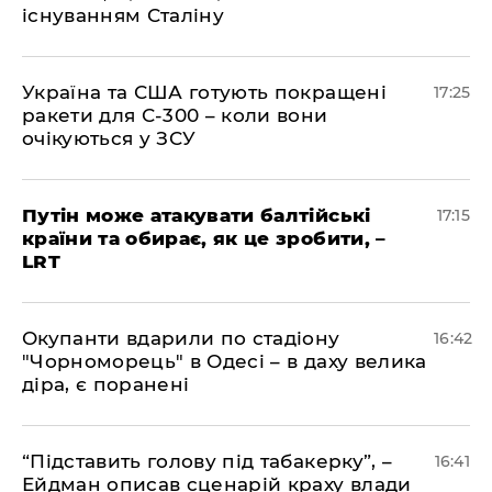
існуванням Сталіну
​Україна та США готують покращені
17:25
ракети для С-300 – коли вони
очікуються у ЗСУ
​Путін може атакувати балтійські
17:15
країни та обирає, як це зробити, –
LRT
​Окупанти вдарили по стадіону
16:42
"Чорноморець" в Одесі – в даху велика
діра, є поранені
​“Підставить голову під табакерку”, –
16:41
Ейдман описав сценарій краху влади