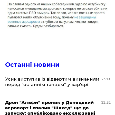
Останні новини
​Усик виступив із відвертим визнанням
23:19
перед "останнім танцем" у кар'єрі
​Дрон "Альфи" проник у Донецький
22:52
аеропорт і спалив "Шахед" ще до
запуску: опубліковано ексклюзивні