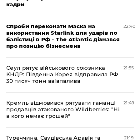
кадри
​Спроби переконати Маска на
22:40
використання Starlink для ударів по
балістиці в РФ - The Atlantic дізнався
про позицію бізнесмена
​Сеул рятує військового союзника
21:55
КНДР: Південна Корея відправила РФ
30 тисяч тонн авіапалива
​Кремль відмовився рятувати гаманці
21:49
продавців атакованого Wildberries: "Ні
в кого немає грошей"
​Туреччина, Саудівська Аравія та
21:19