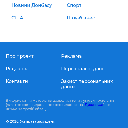
Новини Донбасу
Спорт
США
Шоу-бізнес
Про проект
Реклама
Редакція
Персональні дані
Контакти
Захист персональних
даних
Використання матеріалів дозволяється за умови посилання
(для інтернет-видань - гіперпосилання) на "
Диалог.ua
" не
нижче за третій абзац.
� 2026,
Усі права захищені.