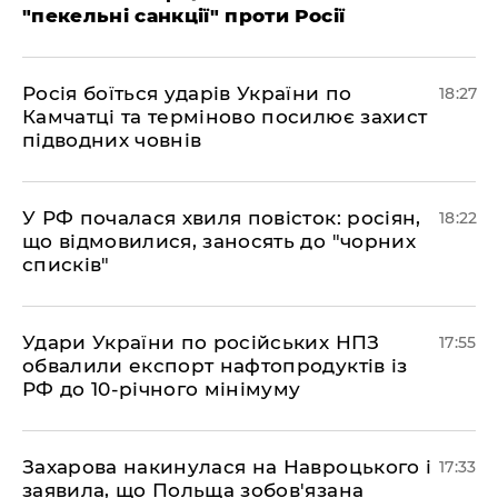
"пекельні санкції" проти Росії
​Росія боїться ударів України по
18:27
Камчатці та терміново посилює захист
підводних човнів
​У РФ почалася хвиля повісток: росіян,
18:22
що відмовилися, заносять до "чорних
списків"
​Удари України по російських НПЗ
17:55
обвалили експорт нафтопродуктів із
РФ до 10-річного мінімуму
​Захарова накинулася на Навроцького і
17:33
заявила, що Польща зобов'язана