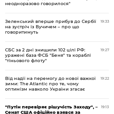
неодноразово говорилося"
​Зеленський вперше прибув до Сербії
19:33
на зустріч із Вучичем – про що
говоритимуть
​СБС за 2 дні знищили 102 цілі РФ:
19:27
уражені база ФСБ "Беня" та кораблі
"тіньового флоту"
​Від надії на перемогу до нової важкої
19:22
зими: The Atlantic про те, чому
оптимізм навколо України згасає
​"Путін перевіряє рішучість Заходу", –
19:13
Сенат США офіційно взявся за