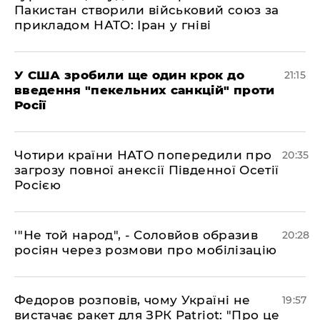
Пакистан створили військовий союз за
прикладом НАТО: Іран у гніві
​У США зробили ще один крок до
21:15
введення "пекельних санкцій" проти
Росії
​Чотири країни НАТО попередили про
20:35
загрозу повної анексії Південної Осетії
Росією
​'"Не той народ", - Соловйов образив
20:28
росіян через розмови про мобілізацію
​Федоров розповів, чому Україні не
19:57
вистачає ракет для ЗРК Patriot: "Про це