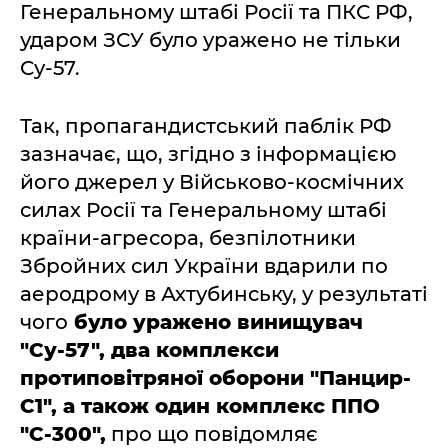
Генеральному штабі Росії та ПКС РФ,
ударом ЗСУ було уражено не тільки
Су-57.
Так, пропагандистський паблік РФ
зазначає, що, згідно з інформацією
його джерел у Військово-космічних
силах Росії та Генеральному штабі
країни-агресора, безпілотники
Збройних сил України вдарили по
аеродрому в Ахтубинську, у результаті
чого
було уражено винищувач
"Су-57", два комплекси
протиповітряної оборони "Панцир-
С1", а також один комплекс ППО
"С-300",
про що повідомляє