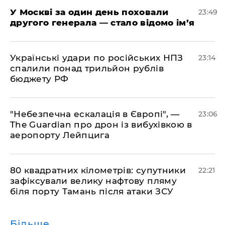
​У Москві за один день поховали
23:49
другого генерала — стало відомо ім’я
​Українські удари по російських НПЗ
23:14
спалили понад трильйон рублів
бюджету РФ
​"Небезпечна ескалація в Європі", —
23:06
The Guardian про дрон із вибухівкою в
аеропорту Лейпцига
​80 квадратних кілометрів: супутники
22:21
зафіксували велику нафтову пляму
біля порту Тамань після атаки ЗСУ
Більше