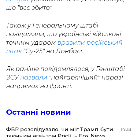
що "все збито".
Також у Генеральному штабі
повідомили, що українські військові
точним ударом
вразили російський
літак
"Су-25" на Донбасі.
Як раніше повідомлялося, у Генштабі
ЗСУ
назвали
"найгарячіший" наразі
напрямок на фронті.
Останні новини
ФБР розслідувало, чи міг Трамп бути
14:33
таємним агентом Росії, – Fox News