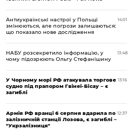
Антиукраїнські настрої у Польщі
14:01
змінюються, але погрози залишаються:
що показало нове дослідження
НАБУ розсекретило інформацію, у
13:48
чому підозрюють Ольгу Стефанішину
У Чорному морі РФ атакувала торгове
13:16
судно під прапором Гвінеї-Бісау – є
загиблі
Армія РФ вранці 6 серпня вдарила по
12:37
залізничній станції Лозова, є загиблі –
"Укрзалізниця"