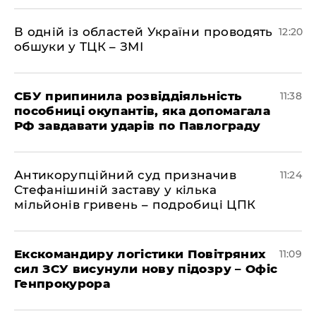
В одній із областей України проводять
12:20
обшуки у ТЦК – ЗМІ
СБУ припинила розвіддіяльність
11:38
пособниці окупантів, яка допомагала
РФ завдавати ударів по Павлограду
Антикорупційний суд призначив
11:24
Стефанішиній заставу у кілька
мільйонів гривень – подробиці ЦПК
Екскомандиру логістики Повітряних
11:09
сил ЗСУ висунули нову підозру – Офіс
Генпрокурора