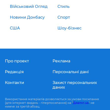
Військовий Огляд
Стиль
Новини Донбасу
Спорт
США
Шоу-бізнес
Про проект
Реклама
Редакція
Персональні дані
Контакти
Захист персональних
даних
Використання матеріалів дозволяється за умови посилання
(для інтернет-видань - гіперпосилання) на "
Диалог.ua
" не
нижче за третій абзац.