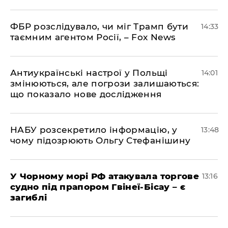
ФБР розслідувало, чи міг Трамп бути
14:33
таємним агентом Росії, – Fox News
Антиукраїнські настрої у Польщі
14:01
змінюються, але погрози залишаються:
що показало нове дослідження
НАБУ розсекретило інформацію, у
13:48
чому підозрюють Ольгу Стефанішину
У Чорному морі РФ атакувала торгове
13:16
судно під прапором Гвінеї-Бісау – є
загиблі