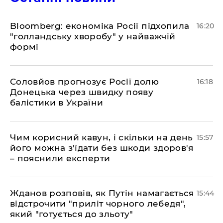
Bloomberg: економіка Росії підхопила
16:20
"голландську хворобу" у найважчій
формі
Соловйов прогнозує Росії долю
16:18
Донецька через швидку появу
балістики в України
Чим корисний кавун, і скільки на день
15:57
його можна з'їдати без шкоди здоров'я
– пояснили експерти
Жданов розповів, як Путін намагається
15:44
відстрочити "приліт чорного лебедя",
який "готується до зльоту"