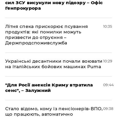
сил ЗСУ висунули нову підозру – Офіс
Генпрокурора
Літня спека прискорює псування
10:35
продуктів: які помилки можуть
призвести до отруєння –
Держпродспоживслужба
Українські десантники почали воювати
10:29
на італійських бойових машинах Puma
"Для Росії анексія Криму втратила
09:44
сенс", – Залужний
Стало відомо, кому із пенсіонерів-ВПО,
09:38
що працюють, автоматично