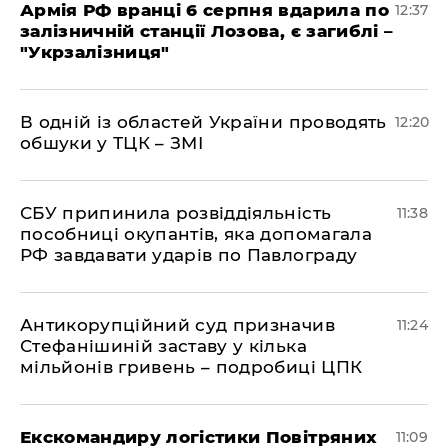
Армія РФ вранці 6 серпня вдарила по
12:37
залізничній станції Лозова, є загиблі –
"Укрзалізниця"
В одній із областей України проводять
12:20
обшуки у ТЦК – ЗМІ
СБУ припинила розвіддіяльність
11:38
пособниці окупантів, яка допомагала
РФ завдавати ударів по Павлограду
Антикорупційний суд призначив
11:24
Стефанішиній заставу у кілька
мільйонів гривень – подробиці ЦПК
Екскомандиру логістики Повітряних
11:09