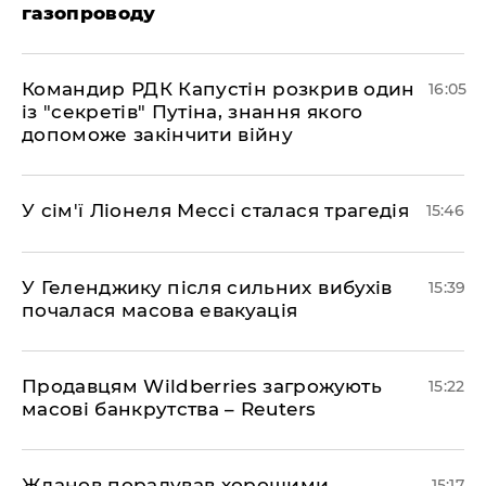
газопроводу
Командир РДК Капустін розкрив один
16:05
із "секретів" Путіна, знання якого
допоможе закінчити війну
У сім'ї Ліонеля Мессі сталася трагедія
15:46
У Геленджику після сильних вибухів
15:39
почалася масова евакуація
Продавцям Wildberries загрожують
15:22
масові банкрутства – Reuters
Жданов порадував хорошими
15:17