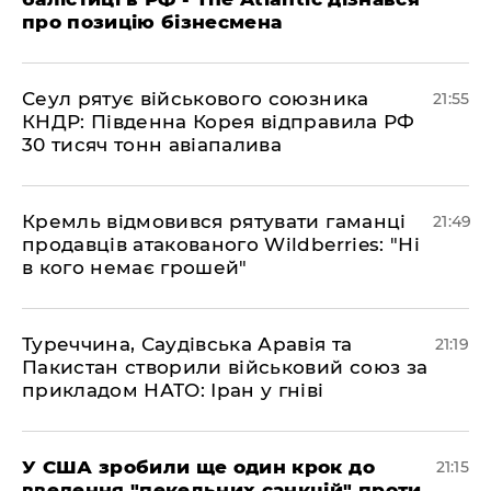
про позицію бізнесмена
​Сеул рятує військового союзника
21:55
КНДР: Південна Корея відправила РФ
30 тисяч тонн авіапалива
​Кремль відмовився рятувати гаманці
21:49
продавців атакованого Wildberries: "Ні
в кого немає грошей"
​Туреччина, Саудівська Аравія та
21:19
Пакистан створили військовий союз за
прикладом НАТО: Іран у гніві
​У США зробили ще один крок до
21:15
введення "пекельних санкцій" проти