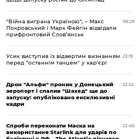
"Війна виграна Україною", – Макс
09:29
Покровський і Марк Фейгін відвідали
прифронтовий Слов'янськ
​Усик виступив із відвертим визнанням
23:19
перед "останнім танцем" у кар'єрі
​Дрон "Альфи" проник у Донецький
22:52
аеропорт і спалив "Шахед" ще до
запуску: опубліковано ексклюзивні
кадри
​Спроби переконати Маска на
22:40
використання Starlink для ударів по
балістиці в РФ - The Atlantic дізнався