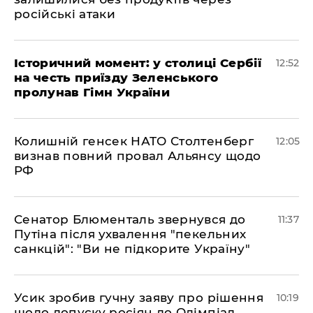
російські атаки
Історичний момент: у столиці Сербії
12:52
на честь приїзду Зеленського
пролунав Гімн України
Колишній генсек НАТО Столтенберг
12:05
визнав повний провал Альянсу щодо
РФ
Сенатор Блюменталь звернувся до
11:37
Путіна після ухвалення "пекельних
санкцій": "Ви не підкорите Україну"
Усик зробив гучну заяву про рішення
10:19
щодо допуску росіян до Олімпіад