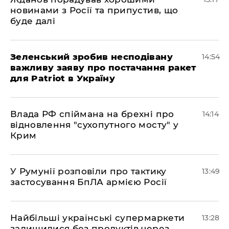
новинами з Росії та припустив, що
буде далі
Зеленський зробив несподівану
14:54
важливу заяву про постачання ракет
для Patriot в Україну
Влада РФ спіймана на брехні про
14:14
відновлення "сухопутного мосту" у
Крим
У Румунії розповіли про тактику
13:49
застосування БпЛА армією Росії
Найбільші українські супермаркети
13:28
залишилися без продуктів через