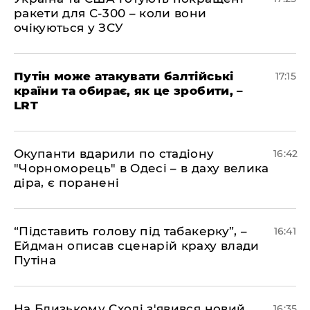
ракети для С-300 – коли вони
очікуються у ЗСУ
​Путін може атакувати балтійські
17:15
країни та обирає, як це зробити, –
LRT
​Окупанти вдарили по стадіону
16:42
"Чорноморець" в Одесі – в даху велика
діра, є поранені
​“Підставить голову під табакерку”, –
16:41
Ейдман описав сценарій краху влади
Путіна
На Близькому Сході з'явився новий
16:35