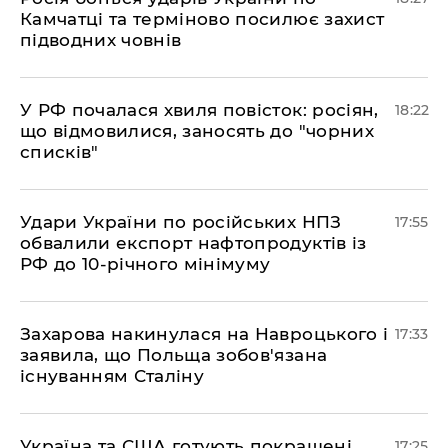
Камчатці та терміново посилює захист
підводних човнів
​У РФ почалася хвиля повісток: росіян,
18:22
що відмовилися, заносять до "чорних
списків"
​Удари України по російських НПЗ
17:55
обвалили експорт нафтопродуктів із
РФ до 10-річного мінімуму
​Захарова накинулася на Навроцького і
17:33
заявила, що Польща зобов'язана
існуванням Сталіну
​Україна та США готують покращені
17:25