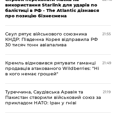
використання Starlink для ударів по
балістиці в РФ - The Atlantic дізнався
про позицію бізнесмена
​Сеул рятує військового союзника
21:55
КНДР: Південна Корея відправила РФ
30 тисяч тонн авіапалива
​Кремль відмовився рятувати гаманці
21:49
продавців атакованого Wildberries: "Ні
в кого немає грошей"
​Туреччина, Саудівська Аравія та
21:19
Пакистан створили військовий союз за
прикладом НАТО: Іран у гніві