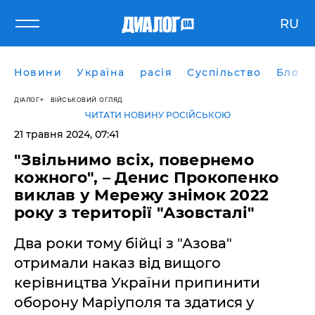
RU
Новини
Україна
расія
Суспільство
Блоги
ДІАЛОГ
ВІЙСЬКОВИЙ ОГЛЯД
ЧИТАТИ НОВИНУ РОСІЙСЬКОЮ
21 травня 2024, 07:41
"Звільнимо всіх, повернемо
кожного", – Денис Прокопенко
виклав у Мережу знімок 2022
року з території "Азовсталі"
Два роки тому бійці з "Азова"
отримали наказ від вищого
керівництва України припинити
оборону Маріуполя та здатися у