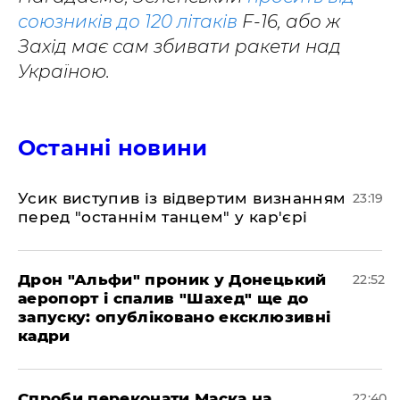
союзників до 120 літаків
F-16, або ж
Захід має сам збивати ракети над
Україною.
Останні новини
​Усик виступив із відвертим визнанням
23:19
перед "останнім танцем" у кар'єрі
​Дрон "Альфи" проник у Донецький
22:52
аеропорт і спалив "Шахед" ще до
запуску: опубліковано ексклюзивні
кадри
​Спроби переконати Маска на
22:40