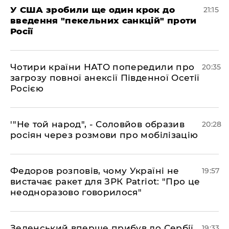
​У США зробили ще один крок до
21:15
введення "пекельних санкцій" проти
Росії
​Чотири країни НАТО попередили про
20:35
загрозу повної анексії Південної Осетії
Росією
​'"Не той народ", - Соловйов образив
20:28
росіян через розмови про мобілізацію
​Федоров розповів, чому Україні не
19:57
вистачає ракет для ЗРК Patriot: "Про це
неодноразово говорилося"
​Зеленський вперше прибув до Сербії
19:33