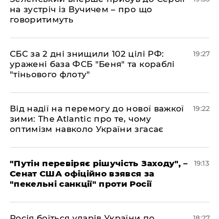
на зустріч із Вучичем – про що
говоритимуть
​СБС за 2 дні знищили 102 цілі РФ:
19:27
уражені база ФСБ "Беня" та кораблі
"тіньового флоту"
​Від надії на перемогу до нової важкої
19:22
зими: The Atlantic про те, чому
оптимізм навколо України згасає
​"Путін перевіряє рішучість Заходу", –
19:13
Сенат США офіційно взявся за
"пекельні санкції" проти Росії
​Росія боїться ударів України по
18:27