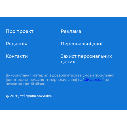
Про проект
Реклама
Редакція
Персональні дані
Контакти
Захист персональних
даних
Використання матеріалів дозволяється за умови посилання
(для інтернет-видань - гіперпосилання) на "
Диалог.ua
" не
нижче за третій абзац.
� 2026,
Усі права захищені.