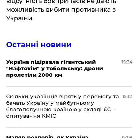
відсутність боєприпасів не дають
можливість вибити противника з
України.
Останні новини
Україна підірвала гігантський
15:34
"Нафтохім" у Тобольську: дрони
пролетіли 2000 км
Скільки українців вірять у перемогу та
15:12
бачать Україну у майбутньому
благополучною країною у складі ЄС –
опитування КМІС
Мадяр розповів, як Україна
15:09