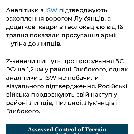
Аналітики з
ISW
підтверджують
захоплення ворогом Лук'янців, а
додаткові кадри з геолокацією від 16
травня показали просування армії
Путіна до Липців.
Z-канали пишуть про просування ЗС
РФ на 1,2 км у районі Глибокого, однак
аналітики з ISW не побачили
візуального підтвердження. Російські
війська продовжують свій наступ у
районі Липців, Пильної, Лук'янців і
Глибокого.