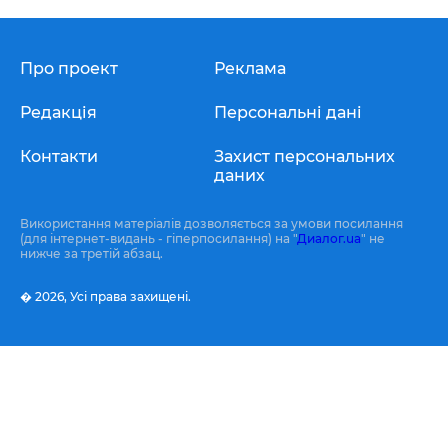
Про проект
Реклама
Редакція
Персональні дані
Контакти
Захист персональних
даних
Використання матеріалів дозволяється за умови посилання
(для інтернет-видань - гіперпосилання) на "
Диалог.ua
" не
нижче за третій абзац.
� 2026,
Усі права захищені.