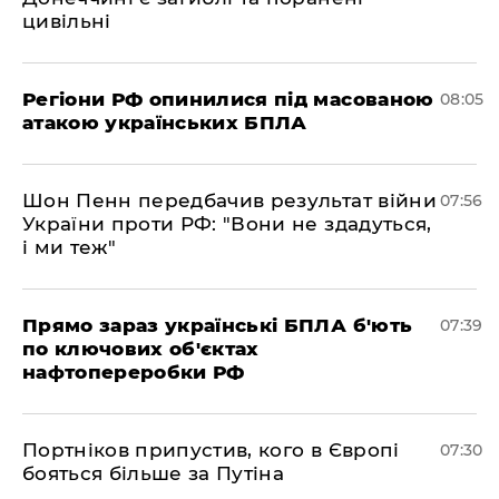
цивільні
Регіони РФ опинилися під масованою
08:05
атакою українських БПЛА
Шон Пенн передбачив результат війни
07:56
України проти РФ: "Вони не здадуться,
і ми теж"
Прямо зараз українські БПЛА б'ють
07:39
по ключових об'єктах
нафтопереробки РФ
Портніков припустив, кого в Європі
07:30
бояться більше за Путіна