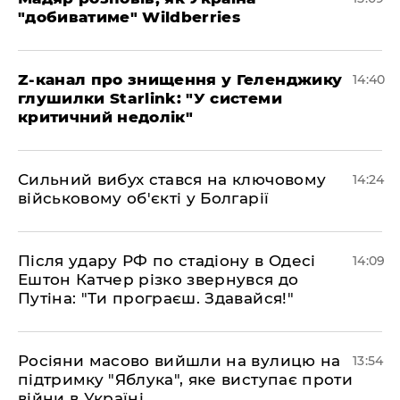
"добиватиме" Wildberries
Z-канал про знищення у Геленджику
14:40
глушилки Starlink: "У системи
критичний недолік"
Сильний вибух стався на ключовому
14:24
військовому об'єкті у Болгарії
Після удару РФ по стадіону в Одесі
14:09
Ештон Катчер різко звернувся до
Путіна: "Ти програєш. Здавайся!"
Росіяни масово вийшли на вулицю на
13:54
підтримку "Яблука", яке виступає проти
війни в Україні