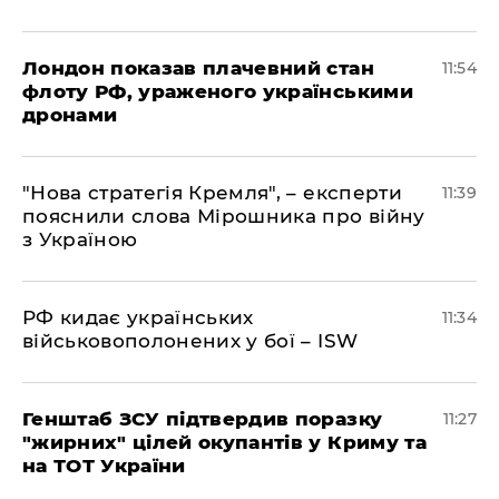
Лондон показав плачевний стан
11:54
флоту РФ, ураженого українськими
дронами
"Нова стратегія Кремля", – експерти
11:39
пояснили слова Мірошника про війну
з Україною
РФ кидає українських
11:34
військовополонених у бої – ISW
Генштаб ЗСУ підтвердив поразку
11:27
"жирних" цілей окупантів у Криму та
на ТОТ України