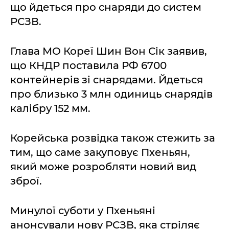
що йдеться про снаряди до систем
РСЗВ.
Глава МО Кореї Шин Вон Сік заявив,
що КНДР поставила РФ 6700
контейнерів зі снарядами. Йдеться
про близько 3 млн одиниць снарядів
калібру 152 мм.
Корейська розвідка також стежить за
тим, що саме закуповує Пхеньян,
який може розробляти новий вид
зброї.
Минулої суботи у Пхеньяні
анонсували нову РСЗВ, яка стріляє