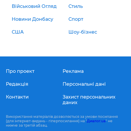
Військовий Огляд
Стиль
Новини Донбасу
Спорт
США
Шоу-бізнес
Про проект
Реклама
Редакція
Персональні дані
Контакти
Захист персональних
даних
Використання матеріалів дозволяється за умови посилання
(для інтернет-видань - гіперпосилання) на "
Диалог.ua
" не
нижче за третій абзац.