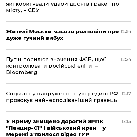
які коригували удари дронів і ракет по
місту, – СБУ
Жителі Москви масово розповіли про
12:54
дуже гучний вибух
Путін посилює значення ФСБ, щоб
12:24
контролювати російські еліти, –
Bloomberg
Соціальну напруженість усередині РФ
12:17
провокує найнесподіваніший гравець
У Криму знищено дорогий ЗРПК
12:15
"Панцир-С1" і військовий кран – у
Мережі з'явилося відео ГУР