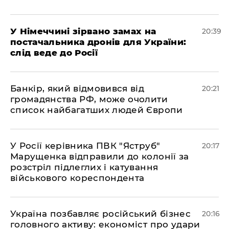
​У Німеччині зірвано замах на
20:39
постачальника дронів для України:
слід веде до Росії
​Банкір, який відмовився від
20:21
громадянства РФ, може очолити
список найбагатших людей Європи
​У Росії керівника ПВК "Яструб"
20:17
Марущенка відправили до колонії за
розстріл підлеглих і катування
військового кореспондента
​Україна позбавляє російський бізнес
20:16
головного активу: економіст про удари