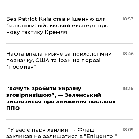
​Без Patriot Київ став мішенню для
18:57
балістики: військовий експерт про
нову тактику Кремля
​Нафта впала нижче за психологічну
18:46
позначку, США та Іран на порозі
"прориву"
​”Хочуть зробити Україну
18:36
зговірливішою”, — Зеленський
висловився про зниження поставок
ППО
​'"У вас є пару хвилин", - Флеш
18:09
закликав не залишатися в "Епіцентрі"