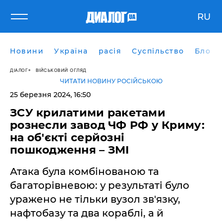
RU
Новини
Україна
расія
Суспільство
Блоги
ДІАЛОГ
ВІЙСЬКОВИЙ ОГЛЯД
ЧИТАТИ НОВИНУ РОСІЙСЬКОЮ
25 березня 2024, 16:50
ЗСУ крилатими ракетами
рознесли завод ЧФ РФ у Криму:
на об'єкті серйозні
пошкодження – ЗМІ
Атака була комбінованою та
багаторівневою: у результаті було
уражено не тільки вузол зв'язку,
нафтобазу та два кораблі, а й