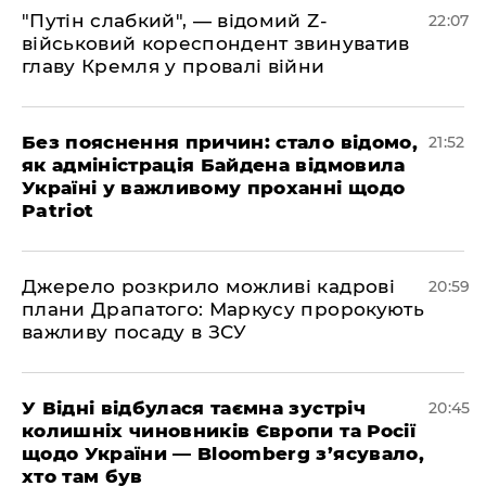
"Путін слабкий", — відомий Z-
22:07
військовий кореспондент звинуватив
главу Кремля у провалі війни
​Без пояснення причин: стало відомо,
21:52
як адміністрація Байдена відмовила
Україні у важливому проханні щодо
Patriot
​Джерело розкрило можливі кадрові
20:59
плани Драпатого: Маркусу пророкують
важливу посаду в ЗСУ
​У Відні відбулася таємна зустріч
20:45
колишніх чиновників Європи та Росії
щодо України — Bloomberg з’ясувало,
хто там був