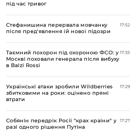
під час тривог
​Стефанишина перервала мовчанку
17:52
після пред'явлення їй нової підозри
​Таємний похорон під охороною ФСО: у
17:35
Москві поховали генерала після вибуху
в Balzi Rossi
​Українські атаки зробили Wildberries
17:29
збитковими на роки: оцінено прямі
втрати
​Собянін передрік Росії "крах країни" у
17:27
разі одного рішення Путіна