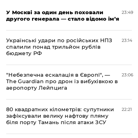
​У Москві за один день поховали
23:49
другого генерала — стало відомо ім’я
​Українські удари по російських НПЗ
23:14
спалили понад трильйон рублів
бюджету РФ
​"Небезпечна ескалація в Європі", —
23:06
The Guardian про дрон із вибухівкою в
аеропорту Лейпцига
​80 квадратних кілометрів: супутники
22:21
зафіксували велику нафтову пляму
біля порту Тамань після атаки ЗСУ