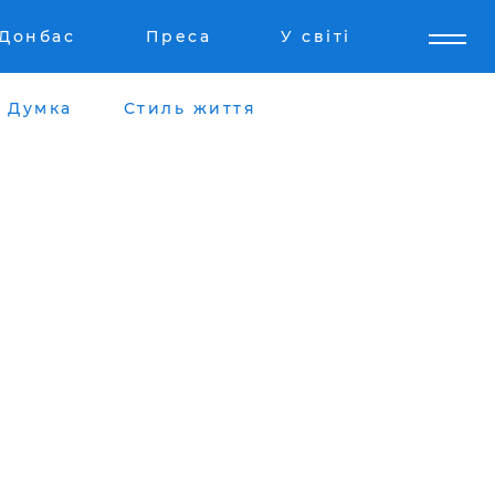
Донбас
Преса
У світі
Думка
Стиль життя