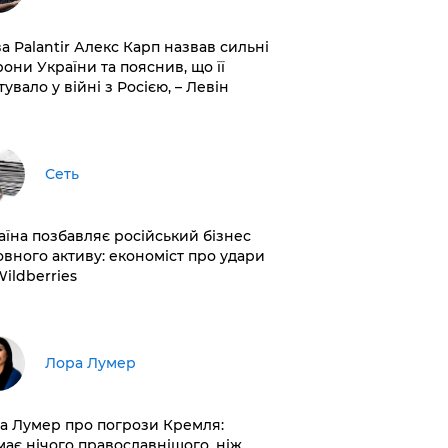
ва Palantir Алекс Карп назвав сильні
рони України та пояснив, що її
увало у війні з Росією, – Левін
Сеть
раїна позбавляє російський бізнес
овного активу: економіст про удари
Wildberries
​Лора Лумер
а Лумер про погрози Кремля:
має нічого православнішого, ніж