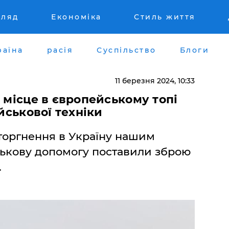
гляд
Економіка
Стиль життя
раїна
расія
Суспільство
Блоги
11 березня 2024, 10:33
е місце в європейському топі
ійськової техніки
вторгнення в Україну нашим
ськову допомогу поставили зброю
.