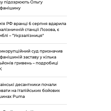
у підозрюють Ольгу
ефанішину
ія РФ вранці 6 серпня вдарила
залізничній станції Лозова, є
иблі – "Укрзалізниця"
икорупційний суд призначив
фанішиній заставу у кілька
ьйонів гривень – подробиці
К
аїнські десантники почали
вати на італійських бойових
шинах Puma