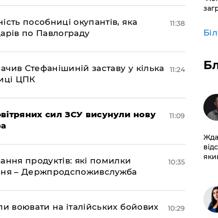
заг
ість пособниці окупантів, яка
11:38
Бі
арів по Павлограду
Б
чив Стефанішиній заставу у кілька
11:24
биці ЦПК
вітряних сил ЗСУ висунули нову
11:09
ра
Жда
від
який
ання продуктів: які помилки
10:35
єння – Держпродспоживслужба
ли воювати на італійських бойових
10:29