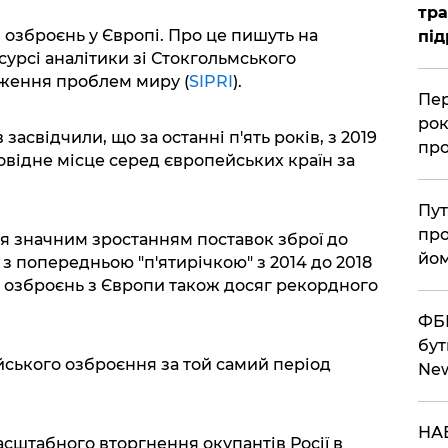
тра
 озброєнь у Європі. Про це пишуть на
під
урсі аналітики зі Стокгольмського
дження проблем миру (
SIPRI
).
Пер
рок
асвідчили, що за останні п'ять років, з 2019
про
ровідне місце серед європейських країн за
Пут
про
я значним зростанням поставок зброї до
йом
з попередньою "п'ятирічкою" з 2014 до 2018
у озброєнь з Європи також досяг рекордного
ФБР
бут
йського озброєння за той самий період
Ne
НАБ
асштабного вторгнення окупантів Росії в