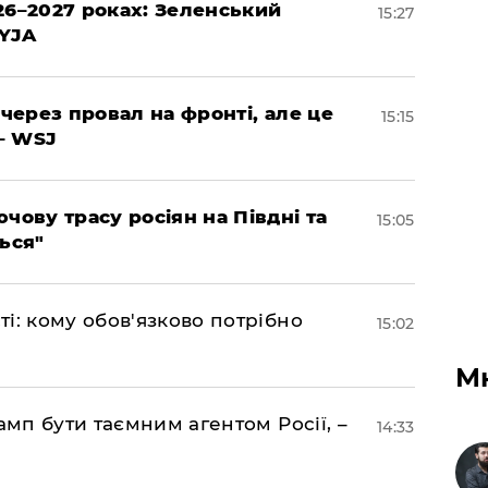
26–2027 роках: Зеленський
15:27
EYJA
 через провал на фронті, але це
15:15
– WSJ
чову трасу росіян на Півдні та
15:05
ься"
і: кому обов'язково потрібно
15:02
М
амп бути таємним агентом Росії, –
14:33