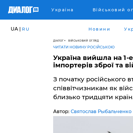
Україна
Військовий о
UA |
RU
Новини
Ук
ДІАЛОГ
ВІЙСЬКОВИЙ ОГЛЯД
ЧИТАТИ НОВИНУ РОСІЙСЬКОЮ
Україна вийшла на 1-
імпортерів зброї та в
З початку російського 
співвітчизникам як вій
близько тридцяти країн
Автор:
Святослав Рыбальченко