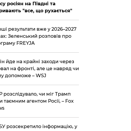
су росіян на Півдні та
ривають "все, що рухається"
ші результати вже у 2026–2027
ах: Зеленський розповів про
граму FREYJA
ін йде на крайні заходи через
вал на фронті, але це навряд чи
у допоможе – WSJ
 розслідувало, чи міг Трамп
и таємним агентом Росії, – Fox
ws
У розсекретило інформацію, у