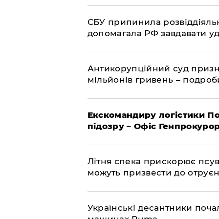
СБУ припинила розвіддіяльн
допомагала РФ завдавати уд
Антикорупційний суд призна
мільйонів гривень – подро
Екскомандиру логістики По
підозру – Офіс Генпрокуро
Літня спека прискорює псув
можуть призвести до отру
Українські десантники поча