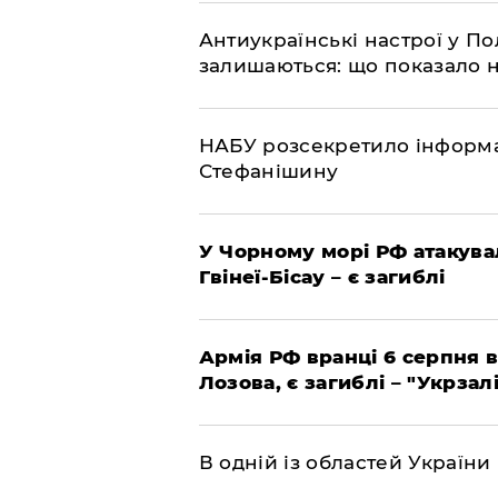
Антиукраїнські настрої у П
залишаються: що показало 
НАБУ розсекретило інформа
Стефанішину
У Чорному морі РФ атакува
Гвінеї-Бісау – є загиблі
Армія РФ вранці 6 серпня в
Лозова, є загиблі – "Укрзал
В одній із областей України