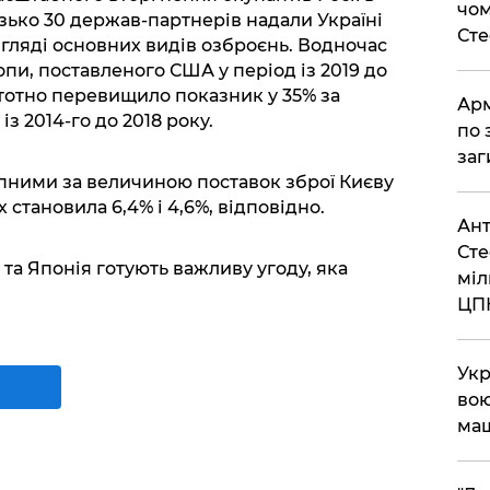
чом
зько 30 держав-партнерів надали Україні
Ст
игляді основних видів озброєнь. Водночас
опи, поставленого США у період із 2019 до
стотно перевищило показник у 35% за
Арм
з 2014-го до 2018 року.
по 
заг
пними за величиною поставок зброї Києву
 становила 6,4% і 4,6%, відповідно.
Ант
Сте
та Японія готують важливу угоду, яка
міл
ЦП
Укр
вою
ма