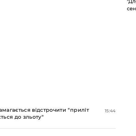
"Дл
сен
амагається відстрочити "приліт
15:44
ться до зльоту"