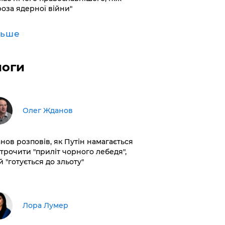
роза ядерної війни"
льше
логи
Олег Жданов
нов розповів, як Путін намагається
строчити "приліт чорного лебедя",
 "готується до зльоту"
​Лора Лумер