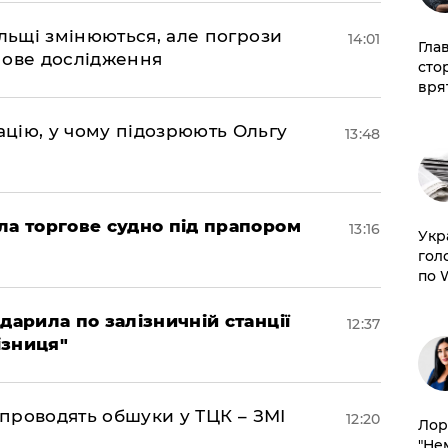
ольщі змінюються, але погрози
14:01
Гла
нове дослідження
сто
врят
цію, у чому підозрюють Ольгу
13:48
ла торгове судно під прапором
13:16
​Ук
гол
по 
дарила по залізничній станції
12:37
ізниця"
 проводять обшуки у ТЦК – ЗМІ
12:20
Лор
"Не