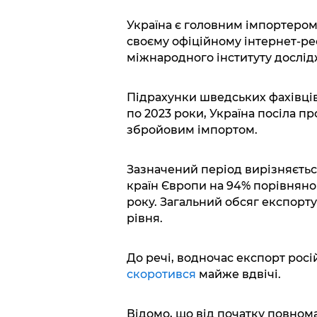
Україна є головним імпортером
своєму офіційному інтернет-рес
міжнародного інституту дослі
Підрахунки шведських фахівців з
по 2023 роки, Україна посіла п
збройовим імпортом.
Зазначений період вирізняєтьс
країн Європи на 94% порівняно 
року. Загальний обсяг експорт
рівня.
До речі, водночас експорт росі
скоротився
майже вдвічі.
Відомо, що від початку повном