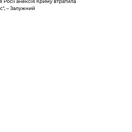
я Росії анексія Криму втратила
с", – Залужний