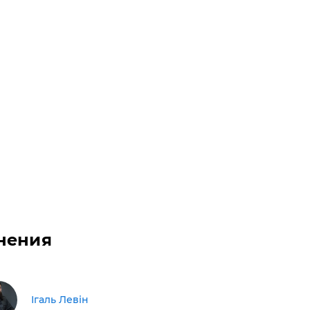
нения
Ігаль Левін