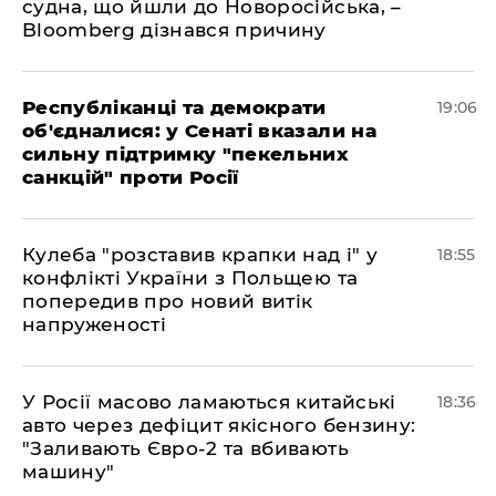
судна, що йшли до Новоросійська, –
Bloomberg дізнався причину
Республіканці та демократи
19:06
об'єдналися: у Сенаті вказали на
сильну підтримку "пекельних
санкцій" проти Росії
Кулеба "розставив крапки над і" у
18:55
конфлікті України з Польщею та
попередив про новий витік
напруженості
У Росії масово ламаються китайські
18:36
авто через дефіцит якісного бензину:
"Заливають Євро-2 та вбивають
машину"