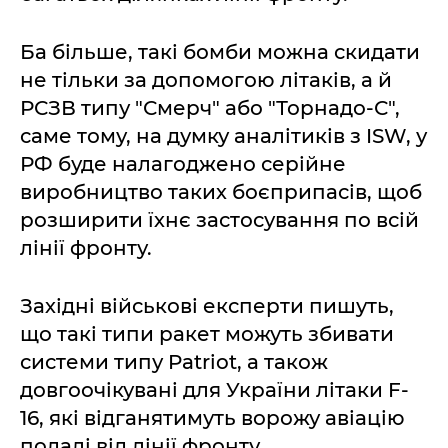
Ба більше, такі бомби можна скидати
не тільки за допомогою літаків, а й
РСЗВ типу "Смерч" або "Торнадо-С",
саме тому, на думку аналітиків з ISW, у
РФ буде налагоджено серійне
виробництво таких боєприпасів, щоб
розширити їхнє застосування по всій
лінії фронту.
Західні військові експерти пишуть,
що такі типи ракет можуть збивати
системи типу Patriot, а також
довгоочікувані для України літаки F-
16, які відганятимуть ворожу авіацію
подалі від лінії фронту.