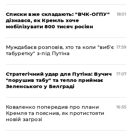
Списки вже складають: "ВЧК-ОГПУ"
18:01
дізнався, як Кремль хоче
мобілізувати 800 тисяч росіян
Муждабаєв розповів, хто та коли "виб'є
17:59
табуретку" з-під Путіна
Стратегічний удар для Путіна: Вучич
17:07
"порушив табу" та тепло приймає
Зеленського у Белграді
Коваленко попередив про плани
16:55
Кремля та пояснив, як протистояти
новій загрозі