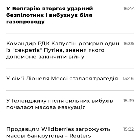
У Болгарію вторгся ударний
16:44
безпілотник і вибухнув біля
газопроводу
Командир РДК Капустін розкрив один
16:05
із "секретів" Путіна, знання якого
допоможе закінчити війну
У сім'ї Ліонеля Мессі сталася трагедія
15:46
У Геленджику після сильних вибухів
15:39
почалася масова евакуація
Продавцям Wildberries загрожують
15:22
масові банкрутства – Reuters